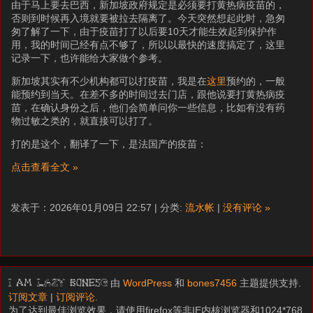
由于马上要去巴西，新加坡政府规定是必须要打黄热病疫苗的，
否则到时候再入境就要被拉去隔离了。今天突然想起此时，急匆
匆了解了一下，由于疫苗打了以后要10天才能生效起到保护作
用，我的时间已经有点不够了，所以以最快的速度搞定了，这里
记录一下，也许能给大家做个参考。
新加坡其实有不少机构都可以打疫苗，我是在
这里
预约的，一般
能预约到当天。在差不多的时间过去门店，跟他说要打黄热病疫
苗，在确认身份之后，他们会简单问你一些信息，比如有没有药
物过敏之类的，就直接可以打了。
打的是这个，翻译了一下，是法国产的疫苗：
点击查看全文 »
发表于：2026年01月09日 22:57 | 分类:
流水帐
|
没有评论 »
由
WordPress
和
bones7456
主题提供支持.
I am LAZY bones?
订阅文章
|
订阅评论
.
为了达到最佳浏览效果，请使用firefox等非IE内核浏览器和1024*768