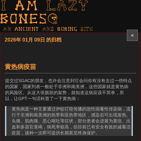
I am LAZY
bones?
AN ancient AND boring SITE
«
2026年 01月 09日 的归档
黄热病疫苗
提交过SGAC的朋友，也许会注意到它会问你有没有去过一些特点
的国家，国家列表一般处于非洲和南美洲，这些国家就是黄热病
的风险区。从这大张旗鼓的架势，就知道这病应该不简单，所
以，让GPT一句话科普了一下黄热病：
黄热病是一种主要通过伊蚊叮咬传播的急性病毒性传染病，流
行于非洲和南美洲的热带和亚热带地区，感染后可出现发热、
头痛、肌肉痛、恶心呕吐等症状，部分患者会进展为黄疸、出
血和多器官衰竭，病死率较高，但目前已有安全有效的减毒活
疫苗，接种一次即可提供长期甚至终身保护。