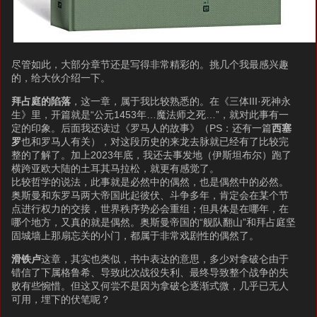
尽管如此，大部分章节还是写得非常精彩的。挑几个我最感兴趣
的，给大伙介绍一下。
拜占庭的陷落
，这一章，属于我比较熟悉的。在《三体III·死神永
生》里，开篇就是“公元1453年…魔法师之死…”，就对此事有一
定的印象。后面我还读过《罗马人的故事》（PS：还有一篇
西塞
罗
也和罗马人有关），对这段历史的来龙去脉就已经有了比较完
整的了解了。加上2023年底，我还去事发地（伊斯坦布尔）跑了
横跨亚欧大陆的土耳其马拉松，就更有感觉了。
比较哲学的说法，此事就是必然中的偶然，也是偶然中的必然。
奥斯曼和东罗马两大帝国此起彼伏、斗争多年，肯定会在某个节
点进行权力的交接，世界秩序势必会重组；但具体是在哪年，在
哪个地方，又真的就是偶然。奥斯曼帝国的“舰队翻山”和拜占庭坚
固城墙上那扇忘关的小门，都属于非常戏剧性的偶然了。
滑铁卢
这章，其实也类似，书中表达的意思，多少对拿破仑由于
错信了下属格鲁希、导致此次战役失利、最终导致整个战争的失
败有些惋惜。但这又何尝不是因为拿破仑逐渐式微，几乎已无人
可用，埋下的伏笔呢？