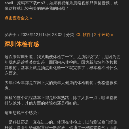
shell，原码率下载mp3，如果有视频则忽略视频只保留音频，就
像这样就比较完美的解决我的问题了：
点击查看全文 »
发表于：2025年12月14日 23:02 | 分类:
CLI软件
|
2 个评论 »
深圳体检有感
这次来深圳出差，我又顺便体检了一下。之所以说“又”，是因为去
年我也是趁着某次出差，回国内来体检的。因为新加坡的体检极
其敷衍，基本上就是抽点血化验一下就完事了，根本检不出什么
东西来。
去年和今年都是在网上买的美年大健康的体检套餐，价格也很实
惠。
体检的整个流程基本上都是轻车熟路，除了人多一点，哪里都要
排队以外，其他方面的体验都还是很好的。
这里想说三个感受：
一是科技还是一直在进步的。体现在体检上，以前测试幽门螺旋
杆菌，是医生给你配置好一瓶溶液，你通过一根软管吹气；而现