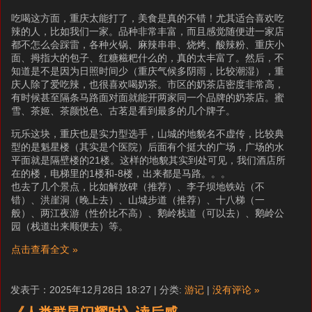
吃喝这方面，重庆太能打了，美食是真的不错！尤其适合喜欢吃
辣的人，比如我们一家。品种非常丰富，而且感觉随便进一家店
都不怎么会踩雷，各种火锅、麻辣串串、烧烤、酸辣粉、重庆小
面、拇指大的包子、红糖糍粑什么的，真的太丰富了。然后，不
知道是不是因为日照时间少（重庆气候多阴雨，比较潮湿），重
庆人除了爱吃辣，也很喜欢喝奶茶。市区的奶茶店密度非常高，
有时候甚至隔条马路面对面就能开两家同一个品牌的奶茶店。蜜
雪、茶姬、茶颜悦色、古茗是看到最多的几个牌子。
玩乐这块，重庆也是实力型选手，山城的地貌名不虚传，比较典
型的是魁星楼（其实是个医院）后面有个挺大的广场，广场的水
平面就是隔壁楼的21楼。这样的地貌其实到处可见，我们酒店所
在的楼，电梯里的1楼和-8楼，出来都是马路。。。
也去了几个景点，比如解放碑（推荐）、李子坝地铁站（不
错）、洪崖洞（晚上去）、山城步道（推荐）、十八梯（一
般）、两江夜游（性价比不高）、鹅岭栈道（可以去）、鹅岭公
园（栈道出来顺便去）等。
点击查看全文 »
发表于：2025年12月28日 18:27 | 分类:
游记
|
没有评论 »