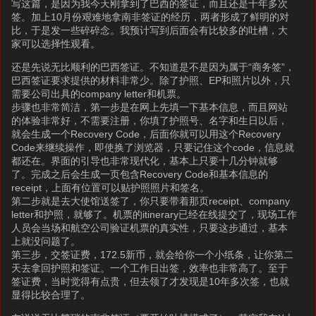
写这篇，是因为我今天刚拿到了巴西的签证，而且还是十年多次
签。加上10月份艰难地拿南非签证的经历，两者形成了鲜明的对
比，于是发一些碎碎念。我预计写到后面会有比较多的吐槽，大
家可以选择性观看。
还是先说无比顺利的巴西签证。不知道是不是因为属于“商务签”，
巴西签证要求提供的材料非常少。除了护照、EP和照片以外，只
需要公司出具的company letter和机票。
步骤也非常简洁，第一步是在网上先填一下基本信息，而且网站
的体验非常好，不需要注册，你填了护照号、名字和生日以后，
就会生成一个Recovery Code，后面你就可以用这个Recovery
Code来继续操作，即使换了浏览器，只要记住这个code，信息就
都还在。界面的引导也非常现代化，基本上只要十几分钟就够
了。完成之后会生成一页包含Recovery Code和基本信息的
receipt，上面有位置可以贴护照照片和签名。
第二步就是去大使馆送签了，你只要带着那页receipt、company
letter和护照，就够了。机票的itinerary已经在线提交了，现场工作
人员会当场和航空公司验证机票的真实性，只要这步通过，基本
上就没问题了。
第三步，交签证费，172.5新币，就会给你一个小纸条，让你第二
天去拿回护照和签证。一个工作日出签，效率也非常高了。至于
签证费，当时觉得有点贵，但去领了才发现是10年多次签，也就
显得比较合理了。