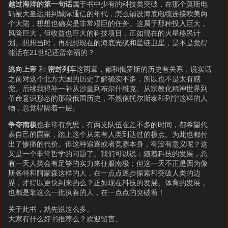
越过海洋的第一句话
属于书中少有的科技类突破，在那个莫斯电
码被大量运用到城际通信的年代，怎么铺设海底电缆连接欧美两
个大陆，想想也确实是非常艰巨的任务。这属于那种投入巨大，
风险巨大，但收益也巨大的科技项目，正如现在的火星移民计
划。想想当时，再想想现在的海底光缆和星链卫星，是不是觉得
能活在21世纪还蛮幸福的？
逃向上帝
和
密封列车
这两章，都和俄罗斯的历史有关系，说实话
之前对这个北方大国的历史了解确实不多，所以也不是太有感
觉。后续我得补一补从沙皇到布尔什维克、从宗教化精神世界到
革命意识形态的那段俄国历史，不然像托尔斯泰和列宁这样的人
物，总觉得隔着一层。
争夺南极
也非常有意思，有两支队伍在差不多的时间，都希望代
表自己的国家，踏上这个从未有人类到达过的极点。为此也都付
出了惨痛的代价。但这种追逐或者竞赛本身，有没有意义呢？这
又是一个非常哲学的问题了。我们可以说：随着科技的发展，总
有一天人类会有足够的实力来征服南极；但这一天不正是因为像
斯各特和阿蒙森这样的人，在一点点逐步探索和突破人类的边
界，才得以更快到来的么？正如现在科技的发展、体育的发展，
也都是靠这么一批执着的人，在一点点的突破着！
关于此书，就先说这么多。
大家有什么好书推荐么？欢迎留言。