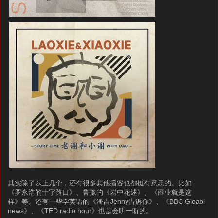
其实除了以上几个，还有很多其他播客也都挺有意思的。比如
《罗永浩的十字路口》、鲁豫的《岩中花述》、《商业就是这
样》等。还有一些学英语的《潘吉Jenny告诉你》、《BBC Gloabl
news》、《TED radio hour》也是会听一听的。