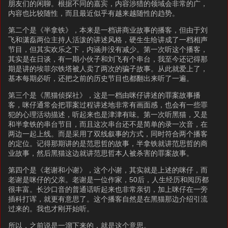
朋友们的闲聊。根据不同的嘉宾，内容涉猎的领域会非常的广，
内容也比较随性，而且最近似乎有越来越随性的趋势。
第二个是《半拿铁》，本来是一档讲商业故事的播客，但由于刘
飞和潇磊两位主持人活泼的讲述风格，硬生生给讲成了一档相声
节目，但其实欢乐之下，内涵并没有减少。第一次听这个播客，
其实是在日谈，有一期小伙子和刘飞有个串台，我至今还记得那
期是讲的埃菲尔铁塔被人卖了两次的骗子故事。从此就爱上了，
基本每期必听，还把之前的历史节目也都翻出来听了一遍。
第三个是《黑猫侦探社》，这是一档由咪仔讲述的罪案故事播
客，咪仔通常会把罪案过程讲述地非常有画面感，也会有一些罪
犯的心理活动描述，听起来也是津津有味。第一次听黑猫，又是
和半拿铁的串台节目，而且这次串台还不是简单的录一次音，在
两边一起上线。而是采用了双线叙事的方式，同时符合两个播客
的定位。记得那期讲的是范思哲的故事，半拿铁就讲范思哲的商
业故事，然后黑猫这边就讲范思哲本人被杀害的罪案故事。
第四个是《老谢和小谢》，这个小谢，其实就是上述的咪仔，而
老谢是咪仔的父亲。老谢是一位作家，50后，人生经历和阅历都
很丰富。长沙口音的普通话听起来也非常亲切，加上咪仔在一旁
插科打诨，就更有意思了。这个播客自然是在黑猫那边介绍引流
过来的。我也才刚开始听。
所以，之前说是一溜下来的，就是这个意思。