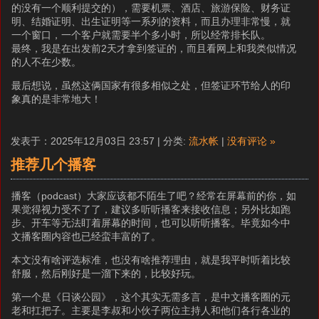
的没有一个顺利提交的），需要机票、酒店、旅游保险、财务证
明、结婚证明、出生证明等一系列的资料，而且办理非常慢，就
一个窗口，一个客户就需要半个多小时，所以经常排长队。
最终，我是在出发前2天才拿到签证的，而且看网上和我类似情况
的人不在少数。
最后想说，虽然这俩国家有很多相似之处，但签证环节给人的印
象真的是非常地大！
发表于：2025年12月03日 23:57 | 分类:
流水帐
|
没有评论 »
推荐几个播客
播客（podcast）大家应该都不陌生了吧？经常在屏幕前的你，如
果觉得视力受不了了，建议多听听播客来接收信息；另外比如跑
步、开车等无法盯着屏幕的时间，也可以听听播客。毕竟如今中
文播客圈内容也已经蛮丰富的了。
本文没有啥评选标准，也没有啥推荐理由，就是我平时听着比较
舒服，然后刚好是一溜下来的，比较好玩。
第一个是《日谈公园》，这个其实无需多言，是中文播客圈的元
老和扛把子。主要是李叔和小伙子两位主持人和他们各行各业的