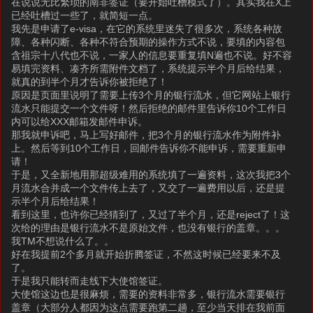
在说说无比繁琐的南非签证（要开始吐槽模式了）。其实我在X上
已经吐槽过一些了，就简短一点。
我先是申请了e-visa，在它的系统里迷失了很多次，系统各种故
障、各种闪断、各种不符合预期的操作方式不说，要填的内容包
含祖宗十八代也不说，一家人的信息要重复填N遍也不说。好不容
易填完资料、凑齐所需附件文档了，系统提示半个月后给结果，
就真的到半个月才告诉你被拒绝了！
原因是页面里说明了需要上传3个月的银行流水，但它网站上银行
流水只能提交一个文件呀！然后拒绝的邮件里告诉你10个工作日
内可以给XXX邮箱发邮件申诉。
那我就申诉吧，马上写好邮件，把3个月的银行流水作为附件补
上。然后等到10个工作日，回邮件告诉你不能申诉，需要重新申
请！
于是，又全新地用那超级难用的系统填了一遍资料，这次我把3个
月流水合并成一个文件传上去了，又交了一遍费用以后，还是提
示半个月后给结果！
看到这里，也许你已经猜到了，又过了半个月，还是reject了！这
次给的理由是银行流水不是原始文件，也没有银行的盖章。。。
我TM不想说什么了。。
好在我提前2个多月就开始折腾签证，不然这时候已经要来不及
了。
于是我只能转而走线下大使馆签证。
大使馆这边也是很麻烦，需要的资料非常多，银行流水需要银行
盖章（大部分人都因为这点需要跑第二趟，至少当天排在我前面