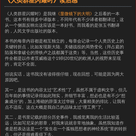
《人类群星闪耀时》读后感
《人类群星闪耀时》是我继
《显微镜下的大明》
之后看的一本
书。这本书有很多中译版本，不同年代有不少译者都翻译过，这
从一个侧面反映出这应该是一本好书。而我看的是张玉书翻译
的，人民文学出版社的版本。
本书的每章内容都是相互独立的，每章会记录一个人类历史上的
关键转折点，比如发现新大陆、关键战役的局势变化（拜占庭的
陷落和拿破仑的滑铁卢之战都属于这类）等。当然，这些历史事
件全都是以作者茨威格这个19到20世纪的欧洲人的视野来呈现
的，肯定不全面。
但说实话，这书我没有读得很仔细，现在回想，可能是因为两大
原因吧。
其一，是这书的内容太过“艺术性”了，虽然不属于虚构文学，但几
百年前的事情记录得如此翔实，并细节丰富，想必也是有不少“想
象成分”的，加上堆砌的辞藻太过华丽，大量精美的排比，让我有
点不适应。这点大概是我自己的品味太过“理工男”了。
其二，是书里记载的部分历史事件，我感觉离我的生活比较遥
远，比如写尼采的那章，对我来说就非常地抽象。虽然我知道作
者是想表达这是一个“发生在一个孤独思想者的神经系统”里的转折
点，但还是很难看得下去。