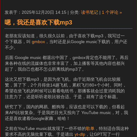
发表于：2025年12月20日 14:15 | 分类:
读书笔记
|
1 个评论 »
嗯，我还是喜欢下载mp3
老朋友应该知道，很久很久以前，由于喜欢下载mp3，我写过一
个下载器，叫
gmbox
，当时还是从Google music下载的，用户还
不少。
后面 Google music 都退出中国了，gmbox肯定也不能用了。再后
来各种在线的流媒体也非常丰富了，加上播客等其他内容也都兴
起了，我自己也都不怎么听离线的mp3了。
这次又想下载mp3，是因为坐飞机。由于近期坐飞机会比较频
繁，算了下，2个月得坐14趟飞机，累积飞行80+个小时。同时，
希望在坐飞机的时候可以看看电纸书，那播客就会过度消耗我的
注意力了，还是听听老歌比较合适。于是，就有了这个标题。
研究了下，国内的网易、酷狗等，应该也是可以下载的，但看起
来API比较复杂。于是我把目光又投向了 YouTube music，对，我
还是喜欢逮着Google家薅，哈哈！
之前在YouTube music就发现了一些不错的
歌单
，特别适合我这种
要求不高的无脑批量下载。于是请出
yt-dlp
，让GPT写了一行