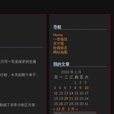
导航
Home
一些项目
关于我
给我留言
网站地图
想只写一写圣保罗的交通
我的文章
2026 年 1 月
r行程，今天的两个单子，
日
一
二
三
四
五
六
1
2
3
4
5
6
7
8
9
10
11
12
13
14
15
16
17
18
19
20
21
22
23
24
25
26
27
28
29
30
31
分割成了非常小的正方形，
« 12 月
2 月 »
搜