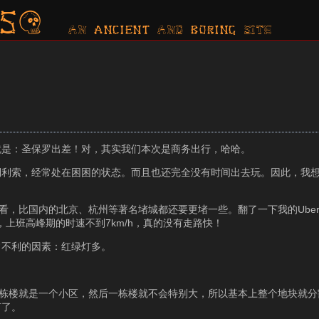
s?
AN ancient AND boring SITE
就是：圣保罗出差！对，其实我们本次是商务出行，哈哈。
倒利索，经常处在困困的状态。而且也还完全没有时间出去玩。因此，我
看，比国内的北京、杭州等著名堵城都还要更堵一些。翻了一下我的Ube
分钟，上班高峰期的时速不到7km/h，真的没有走路快！
常不利的因素：红绿灯多。
一栋楼就是一个小区，然后一栋楼就不会特别大，所以基本上整个地块就
灯了。