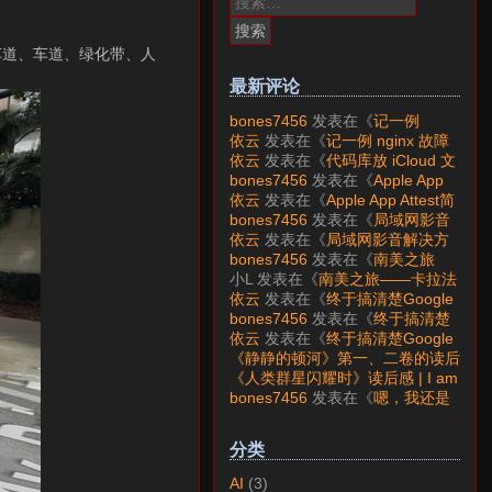
索：
车道、车道、绿化带、人
最新评论
bones7456
发表在《
记一例
nginx 故障分析
》
依云
发表在《
记一例 nginx 故障
分析
》
依云
发表在《
代码库放 iCloud 文
件夹会怎样？
》
bones7456
发表在《
Apple App
Attest简介
》
依云
发表在《
Apple App Attest简
介
》
bones7456
发表在《
局域网影音
解决方案——Jellyfin
》
依云
发表在《
局域网影音解决方
案——Jellyfin
》
bones7456
发表在《
南美之旅
——卡拉法特看莫雷诺大冰川
》
小L
发表在《
南美之旅——卡拉法
特看莫雷诺大冰川
》
依云
发表在《
终于搞清楚Google
账号的所属国家的逻辑了
》
bones7456
发表在《
终于搞清楚
Google账号的所属国家的逻辑
依云
发表在《
终于搞清楚Google
了
》
账号的所属国家的逻辑了
》
《静静的顿河》第一、二卷的读后
感 | I am LAZY bones?
发表在
《人类群星闪耀时》读后感 | I am
《
《人类群星闪耀时》读后感
》
LAZY bones?
发表在《
《显微镜
bones7456
发表在《
嗯，我还是
下的大明》读后感
》
喜欢下载mp3
》
分类
AI
(3)