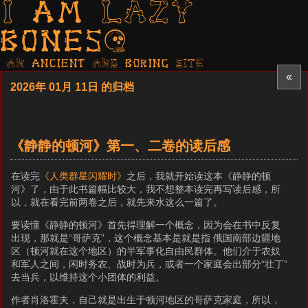
I am LAZY
bones?
AN ancient AND boring SITE
«
2026年 01月 11日 的归档
《静静的顿河》第一、二卷的读后感
在读完
《人类群星闪耀时》
之后，我就开始读这本《静静的顿
河》了，由于此书篇幅比较大，我不想整本读完再写读后感，所
以，就在看完前两卷之后，就先来水这么一篇了。
要读懂《静静的顿河》首先得理解一个概念，因为会在书中反复
出现，那就是“哥萨克”，这个概念基本是就是指 俄国南部边疆地
区（顿河就在这个地区）的半军事化自由民群体。他们介于农奴
和军人之间，闲时务农、战时为兵，或者一个家庭会出部分“壮丁”
去当兵，以维持这个小团体的利益。
作者肖洛霍夫，自己就是出生于顿河地区的哥萨克家庭，所以，