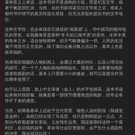
某种意义上来说，这本书并不是虚构的小说，而是纪实文学，或
者干脆是回忆录。当然，在此书获得诺贝尔文学奖之后，很多人
都对书中情节的真实性提出质疑，但无法质疑的是此书的文学地
位。
这种文学性，也会体现在它描述的“画面感”上，书中描写的顿河地
区的景色，在我脑海里是那种“冬天的江南平原”的景色，水草丰美
的鱼米之乡，适合放牧耕种，但天气略微偏冷一些。人民的生活
属于清贫但又充实的，除了偶尔会被召唤入伍以外，基本上也是
挺幸福的。
也体现在细腻的人物刻画上，会通过大量的对白，以及心理活动
的描写，把一个个人物刻画地栩栩如生。我觉得，如果要拍电影
或者电视剧的话，基本上只需要小小的修改，就可以直接当作演
出脚本使用了。
由于以上原因，加上中文译者（金人）的水平也很高，这本书读
起来相对很舒服，就像是看一部情节缓缓推进的电影，经常会有
停不下来的感觉。
当然，前两卷基本上还处于交代背景、铺垫人设的阶段（我感觉
是这样），虽然已经出现了马克思，但只是刚刚提起一点点。大
部分内容都是家长里短、儿女情长这类。我还挺期待这样一个葛
利沙，在后续的战争、革命等社会巨变面前，会产生什么戏剧性
的冲突，我会拭目以待！