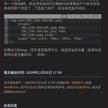
供一个
srcset
，然后浏览器就可以根据当前屏幕的尺寸来决定具
体请求那个资源了，下面是个例子，听起来是挺不错的。
XHTML
1
<img 
src
=
"IMG_2184-768x384.jpeg"
2
srcset
=
"
3
       IMG_2184-300x150.jpeg 300w,
4
       IMG_2184-768x384.jpeg 768w,
5
       IMG_2184.jpeg 1214w"
6
sizes
=
"(max-width: 768px) 100vw, 768px"
7
/>
折腾自己的blog，而不是直接用平台，就是有这些乐趣（如果你也
觉得这是乐趣的话），哈哈～
最后修改时间: 2025年11月02日 17:54
本文章发表于： 2025年11月02日 17:05 | 所属分类：
经验技巧
| 标签:
WordPress
. | 您可以
在此
订阅本文章的所有评论. | 您也可以
发表评论
, 或从您
的网站
trackback
.
发表回复