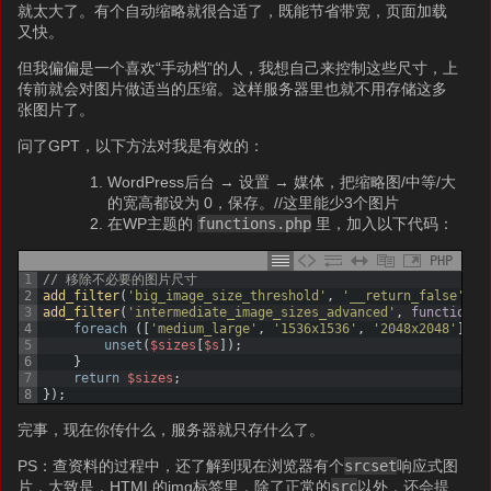
就太大了。有个自动缩略就很合适了，既能节省带宽，页面加载
又快。
但我偏偏是一个喜欢“手动档”的人，我想自己来控制这些尺寸，上
传前就会对图片做适当的压缩。这样服务器里也就不用存储这多
张图片了。
问了GPT，以下方法对我是有效的：
WordPress后台 → 设置 → 媒体，把缩略图/中等/大
的宽高都设为 0，保存。//这里能少3个图片
在WP主题的
functions.php
里，加入以下代码：
PHP
1
// 移除不必要的图片尺寸
2
add_filter
(
'big_image_size_threshold'
,
'__return_false'
)
;
3
add_filter
(
'intermediate_image_sizes_advanced'
,
function
(
4
foreach
(
[
'medium_large'
,
'1536x1536'
,
'2048x2048'
]
as
5
unset
(
$sizes
[
$s
]
)
;
6
}
7
return
$sizes
;
8
}
)
;
完事，现在你传什么，服务器就只存什么了。
PS：查资料的过程中，还了解到现在浏览器有个
srcset
响应式图
片，大致是，HTML的img标签里，除了正常的
src
以外，还会提