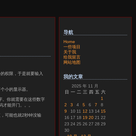
导航
Home
一些项目
关于我
给我留言
网站地图
外的权限，于是就要输入
我的文章
2025 年 11 月
有个小的显示器。
日
一
二
三
四
五
六
1
字。你就需要在这些数字
2
3
4
5
6
7
8
码才能开门。。。
9
10
11
12
13
14
15
，可能也就2秒钟没输
16
17
18
19
20
21
22
23
24
25
26
27
28
29
30