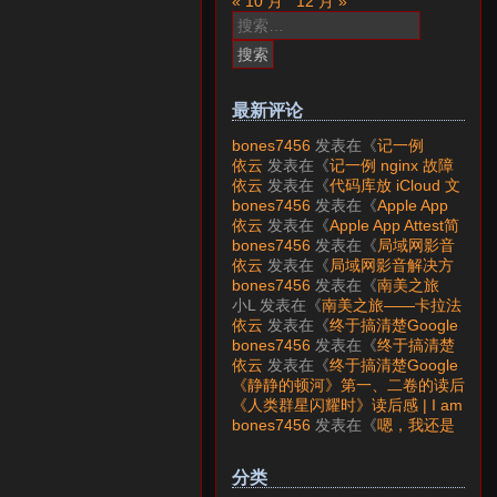
« 10 月
12 月 »
搜
索：
最新评论
bones7456
发表在《
记一例
nginx 故障分析
》
依云
发表在《
记一例 nginx 故障
分析
》
依云
发表在《
代码库放 iCloud 文
件夹会怎样？
》
bones7456
发表在《
Apple App
Attest简介
》
依云
发表在《
Apple App Attest简
介
》
bones7456
发表在《
局域网影音
解决方案——Jellyfin
》
依云
发表在《
局域网影音解决方
案——Jellyfin
》
bones7456
发表在《
南美之旅
——卡拉法特看莫雷诺大冰川
》
小L
发表在《
南美之旅——卡拉法
特看莫雷诺大冰川
》
依云
发表在《
终于搞清楚Google
账号的所属国家的逻辑了
》
bones7456
发表在《
终于搞清楚
Google账号的所属国家的逻辑
依云
发表在《
终于搞清楚Google
了
》
账号的所属国家的逻辑了
》
《静静的顿河》第一、二卷的读后
感 | I am LAZY bones?
发表在
《人类群星闪耀时》读后感 | I am
《
《人类群星闪耀时》读后感
》
LAZY bones?
发表在《
《显微镜
bones7456
发表在《
嗯，我还是
下的大明》读后感
》
喜欢下载mp3
》
分类