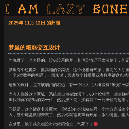
I am LAZY bone
2025年 11月 12日 的归档
梦里的糟糕交互设计
昨晚做了一个奇怪的、没头没尾的梦，其他剧情记不太清楚了，但
梦里有个还挺新、挺高端的公寓楼，这个楼相当气派，挑高的大厅
一个6位数字的密码，一般来说，旁边放个触摸屏或者数字键盘也就
这里的设计，是在玻璃门的右边，有一个巨大（大概得有2米宽1米高
当有人靠近这个区域，系统就自动被激活了，60个按钮里，就会随
里找到你的密码的第一位，然后按下去；接着就下一批按钮亮起来，
问题是，这个键盘非常巨大，你都没有办法站在同一个地方完成整个
入，整个键盘就都变灰了。然后你就需要重新开始，激活键盘、输
在梦里，输了很久都没有把密码输全，气死了！