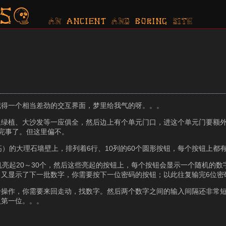
s?
AN ancient AND boring SITE
记得一个相当差劲的交互界面，梦里给我气的呀。。。
里绿植、大沙发等一应俱全，然后边上有个单元门口，进这个单元门要额
完事了。但这里偏不。
）的大理石墙壁上，排列着6行、10列的60个圆形按钮，每个按钮上都
机亮起20～30个，然后这些亮起的按钮上，每个按钮会显示一个随机的数
又显示了下一批数字，你需要按下一位密码的按钮；以此往复输完6位密
操作，你需要来回走动，找数字。然后两个数字之间的输入间隔还非常短
入第一位。。。