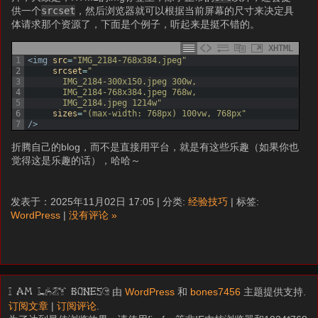
供一个
srcset
，然后浏览器就可以根据当前屏幕的尺寸来决定具
体请求那个资源了，下面是个例子，听起来是挺不错的。
XHTML
1
<img 
src
=
"IMG_2184-768x384.jpeg"
2
srcset
=
"
3
       IMG_2184-300x150.jpeg 300w,
4
       IMG_2184-768x384.jpeg 768w,
5
       IMG_2184.jpeg 1214w"
6
sizes
=
"(max-width: 768px) 100vw, 768px"
7
/>
折腾自己的blog，而不是直接用平台，就是有这些乐趣（如果你也
觉得这是乐趣的话），哈哈～
发表于：2025年11月02日 17:05 | 分类:
经验技巧
| 标签:
WordPress
|
没有评论 »
由
WordPress
和
bones7456
主题提供支持.
I am LAZY bones?
订阅文章
|
订阅评论
.