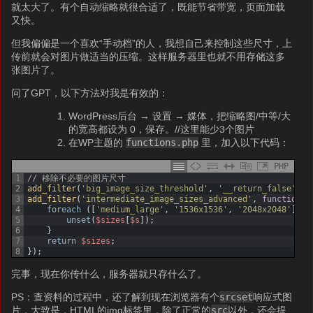
就太大了。有个自动缩略就很合适了，既能节省带宽，页面加载
又快。
但我偏偏是一个喜欢“手动档”的人，我想自己来控制这些尺寸，上
传前就会对图片做适当的压缩。这样服务器里也就不用存储这多
张图片了。
问了GPT，以下方法对我是有效的：
WordPress后台 → 设置 → 媒体，把缩略图/中等/大
的宽高都设为 0，保存。//这里能少3个图片
在WP主题的
functions.php
里，加入以下代码：
PHP
1
// 移除不必要的图片尺寸
2
add_filter
(
'big_image_size_threshold'
,
'__return_false'
)
;
3
add_filter
(
'intermediate_image_sizes_advanced'
,
function
(
4
foreach
(
[
'medium_large'
,
'1536x1536'
,
'2048x2048'
]
as
5
unset
(
$sizes
[
$s
]
)
;
6
}
7
return
$sizes
;
8
}
)
;
完事，现在你传什么，服务器就只存什么了。
PS：查资料的过程中，还了解到现在浏览器有个
srcset
响应式图
片，大致是，HTML的img标签里，除了正常的
src
以外，还会提