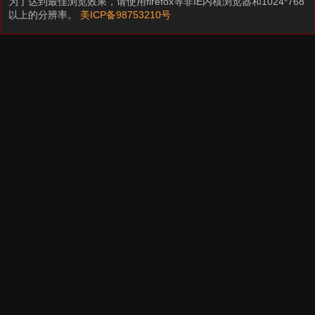
为了达到最佳浏览效果，请使用firefox等非IE内核浏览器和1024*768
以上的分辨率。
美ICP备98753210号