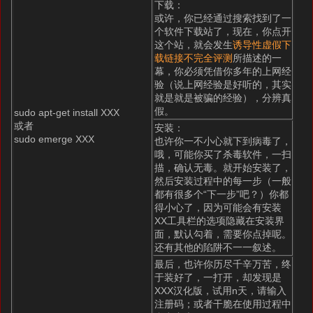
下载：
或许，你已经通过搜索找到了一
个软件下载站了，现在，你点开
这个站，就会发生
诱导性虚假下
载链接不完全评测
所描述的一
幕，你必须凭借你多年的上网经
验（说上网经验是好听的，其实
就是就是被骗的经验），分辨真
假。
sudo apt-get install XXX
或者
安装：
sudo emerge XXX
也许你一不小心就下到病毒了，
哦，可能你买了杀毒软件，一扫
描，确认无毒。就开始安装了，
然后安装过程中的每一步（一般
都有很多个“下一步”吧？）你都
得小心了，因为可能会有安装
XX工具栏的选项隐藏在安装界
面，默认勾着，需要你点掉呢。
还有其他的陷阱不一一叙述。
最后，也许你历尽千辛万苦，终
于装好了，一打开，却发现是
XXX汉化版，试用n天，请输入
注册码；或者干脆在使用过程中