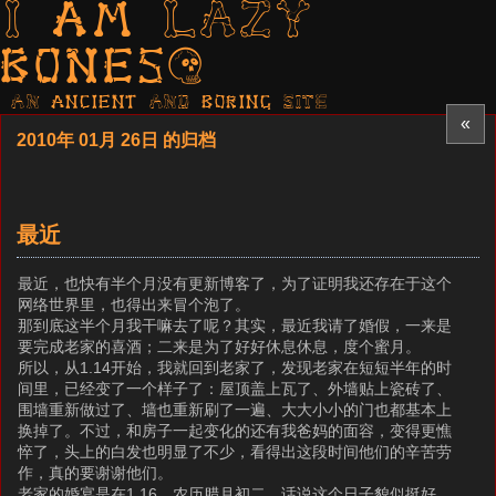
I am LAZY
bones?
AN ancient AND boring SITE
«
2010年 01月 26日 的归档
最近
最近，也快有半个月没有更新博客了，为了证明我还存在于这个
网络世界里，也得出来冒个泡了。
那到底这半个月我干嘛去了呢？其实，最近我请了婚假，一来是
要完成老家的喜酒；二来是为了好好休息休息，度个蜜月。
所以，从1.14开始，我就回到老家了，发现老家在短短半年的时
间里，已经变了一个样子了：屋顶盖上瓦了、外墙贴上瓷砖了、
围墙重新做过了、墙也重新刷了一遍、大大小小的门也都基本上
换掉了。不过，和房子一起变化的还有我爸妈的面容，变得更憔
悴了，头上的白发也明显了不少，看得出这段时间他们的辛苦劳
作，真的要谢谢他们。
老家的婚宴是在1.16，农历腊月初二，话说这个日子貌似挺好，