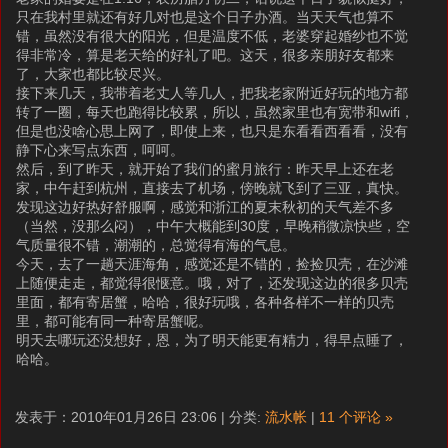
只在我村里就还有好几对也是这个日子办酒。当天天气也算不
错，虽然没有很大的阳光，但是温度不低，老婆穿起婚纱也不觉
得非常冷，算是老天给的好礼了吧。这天，很多亲朋好友都来
了，大家也都比较尽兴。
接下来几天，我带着老丈人等几人，把我老家附近好玩的地方都
转了一圈，每天也跑得比较累，所以，虽然家里也有宽带和wifi，
但是也没啥心思上网了，即使上来，也只是东看看西看看，没有
静下心来写点东西，呵呵。
然后，到了昨天，就开始了我们的蜜月旅行：昨天早上还在老
家，中午赶到杭州，直接去了机场，傍晚就飞到了三亚，真快。
发现这边好热好舒服啊，感觉和浙江的夏末秋初的天气差不多
（当然，没那么闷），中午大概能到30度，早晚稍微凉快些，空
气质量很不错，潮潮的，总觉得有海的气息。
今天，去了一趟天涯海角，感觉还是不错的，捡捡贝壳，在沙滩
上随便走走，都觉得很惬意。哦，对了，还发现这边的很多贝壳
里面，都有寄居蟹，哈哈，很好玩哦，各种各样不一样的贝壳
里，都可能有同一种寄居蟹呢。
明天去哪玩还没想好，恩，为了明天能更有精力，得早点睡了，
哈哈。
发表于：2010年01月26日 23:06 | 分类:
流水帐
|
11 个评论 »