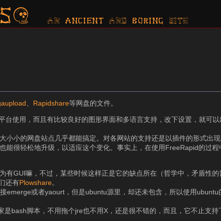
s?
AN ancient AND boring SITE
aupload
、
Rapidshare
等网盘的文件。
以跨平台使用，而且有比较良好的图形界面和多语言支持，改下设置，就可
外的大大小小的网盘站点几乎都能搞定。对各网站的支持还是以插件的形式出
d也能很轻松地升级，以适应这个变化。事实上，在使用FreeRapid的过
，因为有GUI嘛，不过，某些时候这样正是它的缺点所在（哲学中，矛盾性
们还有
Plowshare
。
直接emerge或者yaourt，但是ubuntu源里，却还未包含，所以使用ubun
，不过人家是bash脚本，不用拖个jre也不用X，还是很不错的，而且，它不止