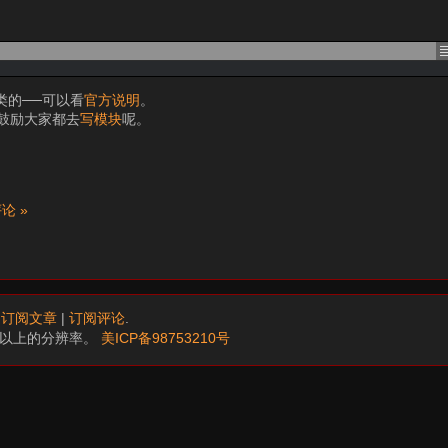
类的──可以看
官方说明
。
鼓励大家都去
写模块
呢。
评论 »
.
订阅文章
|
订阅评论
.
68以上的分辨率。
美ICP备98753210号