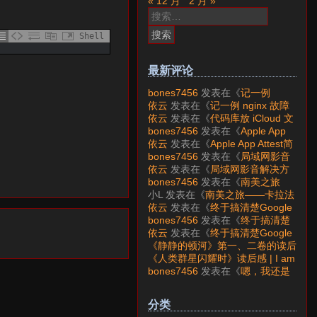
« 12 月
2 月 »
搜
索：
Shell
最新评论
bones7456
发表在《
记一例
nginx 故障分析
》
依云
发表在《
记一例 nginx 故障
分析
》
依云
发表在《
代码库放 iCloud 文
件夹会怎样？
》
bones7456
发表在《
Apple App
Attest简介
》
依云
发表在《
Apple App Attest简
介
》
bones7456
发表在《
局域网影音
解决方案——Jellyfin
》
依云
发表在《
局域网影音解决方
案——Jellyfin
》
bones7456
发表在《
南美之旅
——卡拉法特看莫雷诺大冰川
》
小L
发表在《
南美之旅——卡拉法
特看莫雷诺大冰川
》
依云
发表在《
终于搞清楚Google
账号的所属国家的逻辑了
》
bones7456
发表在《
终于搞清楚
Google账号的所属国家的逻辑
依云
发表在《
终于搞清楚Google
了
》
账号的所属国家的逻辑了
》
《静静的顿河》第一、二卷的读后
感 | I am LAZY bones?
发表在
《人类群星闪耀时》读后感 | I am
《
《人类群星闪耀时》读后感
》
LAZY bones?
发表在《
《显微镜
bones7456
发表在《
嗯，我还是
下的大明》读后感
》
喜欢下载mp3
》
分类