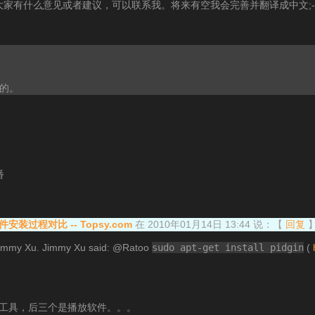
家有什么意见或者建议，可以联系我。将来有空我会完善并翻译成中文;-
的。
番
ux的软件安装过程对比 -- Topsy.com
在 2010年01月14日 13:44 说：
【
回复
immy Xu. Jimmy Xu said: @Ratoo
sudo apt-get install pidgin
(
载工具，后三个是播放软件。。。