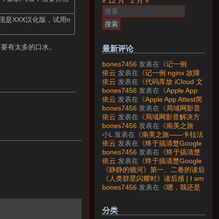
« 12 月
2 月 »
搜
索：
是XXX汉化版，试用n
不要有太多的口水。
最新评论
bones7456
发表在《
记一例
nginx 故障分析
》
依云
发表在《
记一例 nginx 故障
分析
》
依云
发表在《
代码库放 iCloud 文
件夹会怎样？
》
bones7456
发表在《
Apple App
Attest简介
》
依云
发表在《
Apple App Attest简
介
》
bones7456
发表在《
局域网影音
解决方案——Jellyfin
》
依云
发表在《
局域网影音解决方
案——Jellyfin
》
bones7456
发表在《
南美之旅
——卡拉法特看莫雷诺大冰川
》
小L
发表在《
南美之旅——卡拉法
特看莫雷诺大冰川
》
依云
发表在《
终于搞清楚Google
账号的所属国家的逻辑了
》
bones7456
发表在《
终于搞清楚
Google账号的所属国家的逻辑
依云
发表在《
终于搞清楚Google
了
》
账号的所属国家的逻辑了
》
《静静的顿河》第一、二卷的读后
感 | I am LAZY bones?
发表在
《人类群星闪耀时》读后感 | I am
《
《人类群星闪耀时》读后感
》
LAZY bones?
发表在《
《显微镜
bones7456
发表在《
嗯，我还是
下的大明》读后感
》
喜欢下载mp3
》
分类