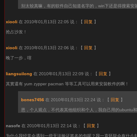
别太较真嘛，有的软件自己知道名字的，win下还是得搜索安装
xiooli
在 2010年01月13日 22:05 说：
【
回复
】
抢占沙发！
xiooli
在 2010年01月13日 22:06 说：
【
回复
】
晚了一步，嗐
liangsuilong
在 2010年01月13日 22:09 说：
【
回复
】
其實還有 yum zypper pacman 等等工具可以用來安裝軟件的啊！
bones7456
在 2010年01月13日 22:24 说：
【
回复
】
恩，个人观点，不代表其他组织和个人，我自己用的ubuntu和
nasofe
在 2010年01月13日 22:14 说：
【
回复
】
为什么我经常会遇到一些无法验证签名的包呢？我一直怀疑会有什么