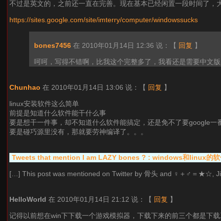
不过是英文的，之前还一直在完善。现在基本已经闲置一段时间了，大
https://sites.google.com/site/imterry/computer/windowssucks
bones7456
在 2010年01月14日 12:36 说：
【
回复
】
呵呵，写得不错啊，比我这个完整多了，我看还是需要中文版
Chunhao
在 2010年01月14日 13:06 说：
【
回复
】
linux安装软件这么简单
前提是知道什么软件能干什么事
要是想干一件事，却不知道什么软件能搞定，还是免不了要google一
要是碰巧源里没有，那就要劳神编译了。。。
Tweets that mention I am LAZY bones ? : windows和lin
[…] This post was mentioned on Twitter by 骨头 and ♀＋♂＝★☆, J
HelloWorld
在 2010年01月14日 21:12 说：
【
回复
】
记得以前想在win下下载一个游戏模拟器，下载下来的前三个都是下