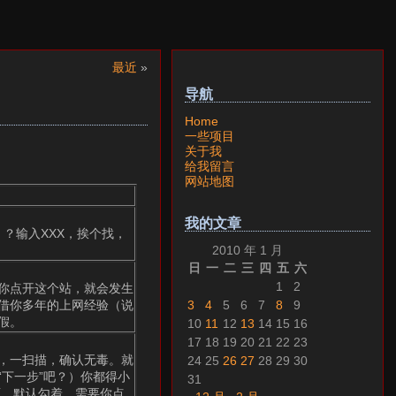
最近
»
导航
Home
一些项目
关于我
给我留言
网站地图
我的文章
）？输入XXX，挨个找，
2010 年 1 月
日
一
二
三
四
五
六
1
2
你点开这个站，就会发生
3
4
5
6
7
8
9
借你多年的上网经验（说
假。
10
11
12
13
14
15
16
17
18
19
20
21
22
23
，一扫描，确认无毒。就
24
25
26
27
28
29
30
下一步”吧？）你都得小
31
面，默认勾着，需要你点