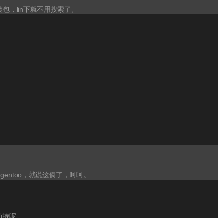
包，lin下就不用搜索了。
gentoo，就说这俩了，呵呵。
劫持呢