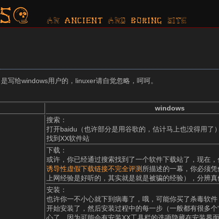
s?
AN ancient AND boring SITE
写给windows用户的，linuxer请自觉忽略，呵呵。
windows
搜索：
打开baidu（也许部分是用谷歌的，估计马上也没得用了
找到XX软件站
下载：
或许，你已经通过搜索找到了一个软件下载站了，现在，
诱导性虚假下载链接不完全评测
所描述的一幕，你必须凭
上网经验是好听的，其实就是就是被骗的经验），分辨真
安装：
也许你一不小心就下到病毒了，哦，可能你买了杀毒软件
开始安装了，然后安装过程中的每一步（一般都有很多个“
心了，因为可能会有安装XX工具栏的选项隐藏在安装界