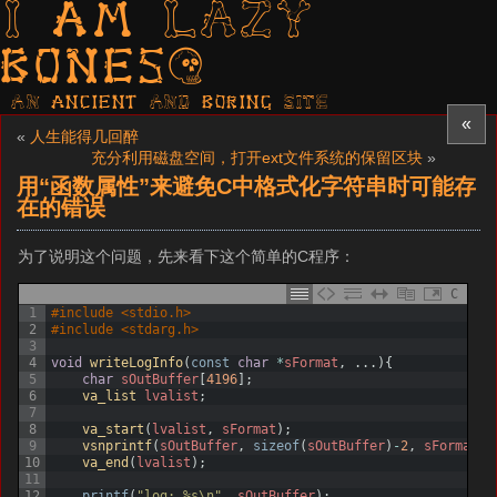
I am LAZY
bones?
AN ancient AND boring SITE
«
«
人生能得几回醉
充分利用磁盘空间，打开ext文件系统的保留区块
»
用“函数属性”来避免C中格式化字符串时可能存
在的错误
为了说明这个问题，先来看下这个简单的C程序：
C
1
#include <stdio.h>
2
#include <stdarg.h>
3
4
void
writeLogInfo
(
const
char
*
sFormat
,
.
.
.
)
{
5
char
sOutBuffer
[
4196
]
;
6
va_list 
lvalist
;
7
8
va_start
(
lvalist
,
sFormat
)
;
9
vsnprintf
(
sOutBuffer
,
sizeof
(
sOutBuffer
)
-
2
,
sFormat
,
10
va_end
(
lvalist
)
;
11
12
printf
(
"log: %s\n"
,
sOutBuffer
)
;