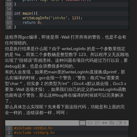
13
}
14
15
int
main
(
)
{
16
writeLogInfo
(
"int=%s"
,
123
)
;
17
return
0
;
18
}
这程序用gcc编译，即使是用 -Wall 打开所有的警告，也是不会有
任何报错的。
但是执行结果是什么呢？由于 writeLogInfo 的是一个参数里指定
的是 %s ，而第二个参数确是整型数字 123。所以程序义无反顾地
出现了“段错误”而崩溃掉。这种问题在项目代码超过万行以后，要
debug起来，也是会浪费很多时间的。
有的人会发现，如果把main里的writeLogInfo直接换成printf，那
么在编译的时候，gcc会报一个警告：“警告：格式‘%s’需要类
型‘char *’，但实参 2 的类型为‘int’”（Gcc4.x默认就会报，Gcc3.x
要加 -Wall 选项才报），如果我们自己的定义的writeLogInfo函数
也能有这个警告，那么这种bug将在编译的时候就可以完美解决
了。
那么具体怎么实现呢？先来看下面这段代码，功能是和上面的完
全一样的，连错误都一样，呵呵：
C
1
#include <stdio.h>
2
#include <stdarg.h>