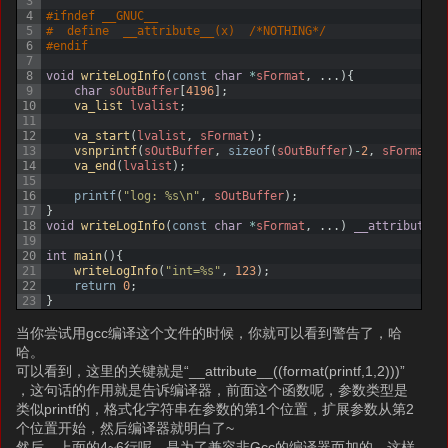
3
4
#ifndef __GNUC__
5
#  define  __attribute__(x)  /*NOTHING*/
6
#endif
7
8
void
writeLogInfo
(
const
char
*
sFormat
,
.
.
.
)
{
9
char
sOutBuffer
[
4196
]
;
10
va_list 
lvalist
;
11
12
va_start
(
lvalist
,
sFormat
)
;
13
vsnprintf
(
sOutBuffer
,
sizeof
(
sOutBuffer
)
-
2
,
sFormat
,
14
va_end
(
lvalist
)
;
15
16
printf
(
"log: %s\n"
,
sOutBuffer
)
;
17
}
18
void
writeLogInfo
(
const
char
*
sFormat
,
.
.
.
)
__attribute__
19
20
int
main
(
)
{
21
writeLogInfo
(
"int=%s"
,
123
)
;
22
return
0
;
23
}
当你尝试用gcc编译这个文件的时候，你就可以看到警告了，哈
哈。
可以看到，这里的关键就是“__attribute__((format(printf,1,2)))”
，这句话的作用就是告诉编译器，前面这个函数呢，参数类型是
类似printf的，格式化字符串在参数的第1个位置，扩展参数从第2
个位置开始，然后编译器就明白了~
然后，上面的4~6行呢，是为了兼容非Gcc的编译器而加的，这样