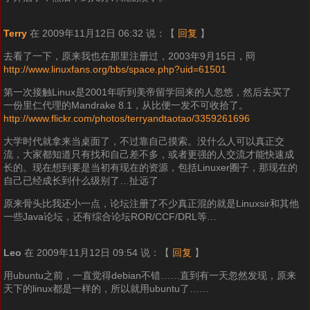
Terry
在 2009年11月12日 06:32 说：
【
回复
】
去看了一下，原来我也在那里注册过，2003年9月15日，冏
http://www.linuxfans.org/bbs/space.php?uid=61501
第一次接触Linux是2001年听到美帝留学回来的人忽悠，然后去买了
一份里仁代理的Mandrake 8.1，从比便一发不可收拾了。
http://www.flickr.com/photos/terryandtaotao/3359261696
大学时代就拿来当桌面了，不过靠自己摸索。没什么人可以真正交
流，大家都知道只有找和自己差不多，或者更强的人交流才能快速成
长的。现在想到要是当初有现在的资源，包括Linuxer圈子，那现在的
自己已经成长到什么级别了…扯远了
原来骨头比我还小一点，论坛注册了不少真正混的就是Linuxsir和其他
一些Java论坛，还有综合论坛ROR/CCF/DRL等…
Leo
在 2009年11月12日 09:54 说：
【
回复
】
用ubuntu之前，一直觉得debian不错……直到有一天忽然发现，原来
天下的linux都是一样的，所以就用ubuntu了……