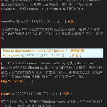
业之后开始装 Ubuntu 6.06 ，后来放弃，差不多一年后开始用
Fedora 9 ，然后 Fedora 10 ，Ubuntu 9.04 到现在的 9.10 。
cece84w
在 2009年11月11日 07:59 说：
【
回复
】
骨头你太强了 03年刚上大学的时候 还是连win都摸不透 到了06年底
买了自己的电脑才好很多 用上了Linux 主要是因为要看片 不怕中毒 呵
呵
Tweets that mention I am LAZY bones ? : 曾经的我 --
Topsy.com
在 2009年11月11日 13:12 说：
【
回复
】
[…] This post was mentioned on Twitter by 骨头, jishi. jishi said:
[share] 曾经的我: Shared by Jishi 生在新时代长在红旗下。没赶上过
那些个热气腾腾的岁月 今天，群里几个熟人，不知道怎么地，就扯到
自己在各linux论坛的注册时间上了，然后看了一下，我在..
http://bit.ly/J4NIq
[…]
risent
在 2009年11月11日 17:14 说：
【
回复
】
07年才开用的，记的当时折腾fedora的compiz特效，弄了一个晚上终
于开启了，然后不到几分钟就崩溃了。