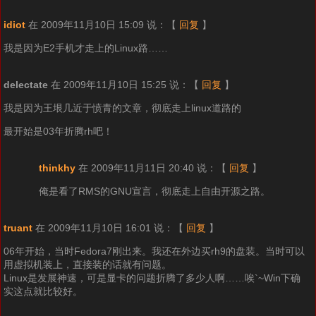
idiot
在 2009年11月10日 15:09 说：
【
回复
】
我是因为E2手机才走上的Linux路……
delectate
在 2009年11月10日 15:25 说：
【
回复
】
我是因为王垠几近于愤青的文章，彻底走上linux道路的
最开始是03年折腾rh吧！
thinkhy
在 2009年11月11日 20:40 说：
【
回复
】
俺是看了RMS的GNU宣言，彻底走上自由开源之路。
truant
在 2009年11月10日 16:01 说：
【
回复
】
06年开始，当时Fedora7刚出来。我还在外边买rh9的盘装。当时可以
用虚拟机装上，直接装的话就有问题。
Linux是发展神速，可是显卡的问题折腾了多少人啊……唉`~Win下确
实这点就比较好。