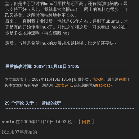
盘，但是由于那时的linux可用性都还不高，还有我那电脑的sis显
卡支持不好（从此，我就非常痛恨sis），网上的资料也很少，自
己又很菜。这段时间持续地并不长久。
后来，一直到我毕业以后，也就是06年左右，遇到了ubuntu，才
算是真的开始使用linux了。对比之前和之后，可以看出linux的进
步是多么地神速啊（再次感慨ing）。
最后，当然是希望linux的发展越来越快喽，比之前还要快~
最后修改时间: 2009年11月10日 14:05
本文章发表于： 2009年11月10日 13:56 | 所属分类：
流水帐
. | 您可以
在此
订
阅本文章的所有评论. | 您也可以
发表评论
, 或从您的网站
trackback
.
29 个评论 关于： “曾经的我”
rem1x
在 2009年11月10日 14:03 说：
【
回复
】
我是用07年开始的