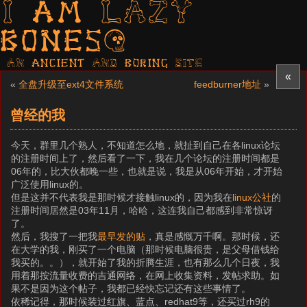
I am LAZY
bones?
AN ancient AND boring SITE
«
«
全盘升级至ext4文件系统
feedburner地址
»
曾经的我
今天，群里几个熟人，不知道怎么地，就扯到自己在各linux论坛
的注册时间上了，然后看了一下，我在几个论坛的注册时间都是
06年的，比大伙都晚一些，也就是说，我是从06年开始，才开始
广泛使用linux的。
但是这并不代表我是那时候才接触linux的，因为我在
linux公社
的
注册时间居然是03年11月，哈哈，这连我自己都感到非常惊讶
了。
然后，我搜了一把我
最早发的贴
，真是感慨万千啊。那时候，还
在大学的我，刚买了一个电脑（那时候电脑很贵，是父母借钱给
我买的。。），就开始了我的折腾生涯，也有那么几个日夜，我
用着那按流量收费的吉通网络，在网上收集资料，发帖求助。如
果不是因为这个帖子，我都已经快忘记还有这些事情了。
依稀记得，那时候装过红旗、蓝点、redhat9等，还买过rh9的