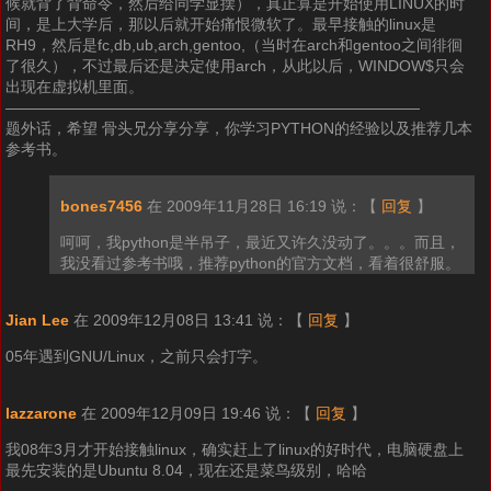
候就背了背命令，然后给同学显摆），真正算是开始使用LINUX的时
间，是上大学后，那以后就开始痛恨微软了。最早接触的linux是
RH9，然后是fc,db,ub,arch,gentoo,（当时在arch和gentoo之间徘徊
了很久），不过最后还是决定使用arch，从此以后，WINDOW$只会
出现在虚拟机里面。
———————————————————————————
题外话，希望 骨头兄分享分享，你学习PYTHON的经验以及推荐几本
参考书。
bones7456
在 2009年11月28日 16:19 说：
【
回复
】
呵呵，我python是半吊子，最近又许久没动了。。。而且，
我没看过参考书哦，推荐python的官方文档，看着很舒服。
Jian Lee
在 2009年12月08日 13:41 说：
【
回复
】
05年遇到GNU/Linux，之前只会打字。
lazzarone
在 2009年12月09日 19:46 说：
【
回复
】
我08年3月才开始接触linux，确实赶上了linux的好时代，电脑硬盘上
最先安装的是Ubuntu 8.04，现在还是菜鸟级别，哈哈