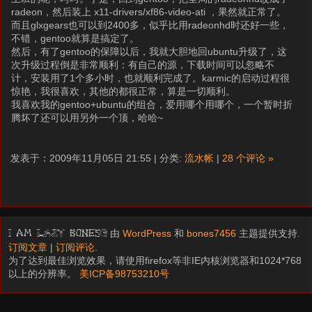
radeon，然后装上 x11-drivers/xf86-video-ati ，果然就正常了。
而且glxgears也可以到2400多，似乎比用radeonhd时还好一些，
不错，gentoo就算是搞定了。
然后，有了gentoo的保障以后，我就大胆地回ubuntu升级了，这
次升级过程倒是非常顺利：有自己的源，下载时间可以忽略不
计，安装用了1个多小时，也就顺利完成了。karmic的启动过程很
惊艳，我很喜欢，其他的都很正常，算是一切顺利。
我喜欢我的gentoo+ubuntu的组合，爱用哪个用哪个，一个暂时折
腾坏了还可以用另外一个顶，哈哈~
发表于：2009年11月05日 21:55 | 分类:
流水帐
|
28 个评论 »
由
WordPress
和
bones7456
主题提供支持.
I am LAZY bones?
订阅文章
|
订阅评论
.
为了达到最佳浏览效果，请使用firefox等非IE内核浏览器和1024*768
以上的分辨率。
美ICP备98753210号