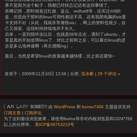
果不是因为这个帖子，我都已经快忘记还有这些事情了。
依稀记得，那时候装过红旗、蓝点、redhat9等，还买过rh9的
盘，但是由于那时的linux可用性都还不高，还有我那电脑的sis显
卡支持不好（从此，我就非常痛恨sis），网上的资料也很少，自
己又很菜。这段时间持续地并不长久。
后来，一直到我毕业以后，也就是06年左右，遇到了ubuntu，才
算是真的开始使用linux了。对比之前和之后，可以看出linux的进
步是多么地神速啊（再次感慨ing）。
最后，当然是希望linux的发展越来越快喽，比之前还要快~
发表于：2009年11月10日 13:56 | 分类:
流水帐
|
29 个评论 »
由
WordPress
和
bones7456
主题提供支持.
I am LAZY bones?
订阅文章
|
订阅评论
.
为了达到最佳浏览效果，请使用firefox等非IE内核浏览器和1024*768
以上的分辨率。
美ICP备98753210号