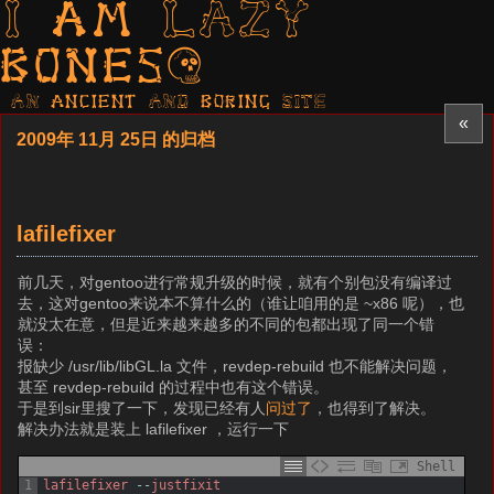
I am LAZY
bones?
AN ancient AND boring SITE
«
2009年 11月 25日 的归档
lafilefixer
前几天，对gentoo进行常规升级的时候，就有个别包没有编译过
去，这对gentoo来说本不算什么的（谁让咱用的是 ~x86 呢），也
就没太在意，但是近来越来越多的不同的包都出现了同一个错
误：
报缺少 /usr/lib/libGL.la 文件，revdep-rebuild 也不能解决问题，
甚至 revdep-rebuild 的过程中也有这个错误。
于是到sir里搜了一下，发现已经有人
问过了
，也得到了解决。
解决办法就是装上 lafilefixer ，运行一下
Shell
1
lafilefixer
--
justfixit