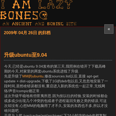
I am LAZY
bones?
AN ancient AND boring SITE
«
2009年 04月 26日 的归档
升级ubuntu至9.04
今天,已经是ubuntu 9.04发布的第三天,我照例在错开了下载高峰
期的今天,对家里的两套ubuntu系统进线了升级.
先是升级了
MM的ubuntu
,修改sources.list以后,直接 apt-get
update + dist-upgrade,下载了1G的deb包以后,又忽忽地安装了一
段时间,居然啥错误都没有,重启进入新的系统也一起正常,无线网
络/声音/compiz都正常.
这次升级平稳地有些匪夷所思.因为按以往的经验,安装的时候都会
或多或少出现几个冲突的包或者子进程返回失败之类的错误,可这
次却没有,心想MM的电脑用了才不久,安装的东西也不多,所以才没
啥问题吧.
于是马上把 /var/cache/apt/archives/ 下24小时内的deb包都复制