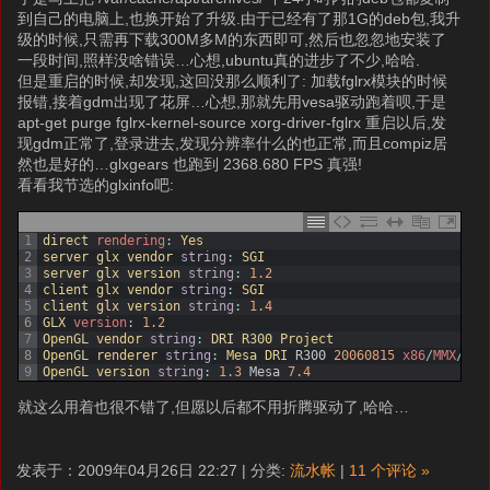
到自己的电脑上,也换开始了升级.由于已经有了那1G的deb包,我升
级的时候,只需再下载300M多M的东西即可,然后也忽忽地安装了
一段时间,照样没啥错误…心想,ubuntu真的进步了不少,哈哈.
但是重启的时候,却发现,这回没那么顺利了: 加载fglrx模块的时候
报错,接着gdm出现了花屏…心想,那就先用vesa驱动跑着呗,于是
apt-get purge fglrx-kernel-source xorg-driver-fglrx 重启以后,发
现gdm正常了,登录进去,发现分辨率什么的也正常,而且compiz居
然也是好的…glxgears 也跑到 2368.680 FPS 真强!
看看我节选的glxinfo吧:
1
direct 
rendering
:
Yes
2
server 
glx 
vendor 
string
:
SGI
3
server 
glx 
version 
string
:
1.2
4
client 
glx 
vendor 
string
:
SGI
5
client 
glx 
version 
string
:
1.4
6
GLX 
version
:
1.2
7
OpenGL 
vendor 
string
:
DRI 
R300 
Project
8
OpenGL 
renderer 
string
:
Mesa 
DRI 
R300
20060815
x86
/
MMX
/
SSE
9
OpenGL 
version 
string
:
1.3
Mesa
7.4
就这么用着也很不错了,但愿以后都不用折腾驱动了,哈哈…
发表于：2009年04月26日 22:27 | 分类:
流水帐
|
11 个评论 »