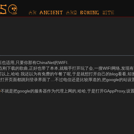
s?
AN ancient AND boring SITE
,只要你那有ChinaNet的WIFI.
下载的歌曲,正好也带了本本,就顺手打开玩了会,一搜WIFI网络,发现有个C
的可以上,哈哈.我还以为有免费的午餐了呢,于是就想打开自己的blog看看,
,所以打开页面都跳到登录界面了…不过电信还是比较厚道的,把google的站
y
不就是把google的服务器作为代理上网的,哈哈,于是打开GAppProxy,