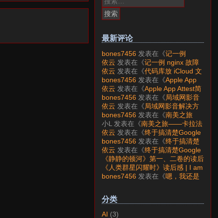
索：
最新评论
bones7456
发表在《
记一例
nginx 故障分析
》
依云
发表在《
记一例 nginx 故障
分析
》
依云
发表在《
代码库放 iCloud 文
件夹会怎样？
》
bones7456
发表在《
Apple App
Attest简介
》
依云
发表在《
Apple App Attest简
介
》
bones7456
发表在《
局域网影音
解决方案——Jellyfin
》
依云
发表在《
局域网影音解决方
案——Jellyfin
》
bones7456
发表在《
南美之旅
——卡拉法特看莫雷诺大冰川
》
小L
发表在《
南美之旅——卡拉法
特看莫雷诺大冰川
》
依云
发表在《
终于搞清楚Google
账号的所属国家的逻辑了
》
bones7456
发表在《
终于搞清楚
Google账号的所属国家的逻辑
依云
发表在《
终于搞清楚Google
了
》
账号的所属国家的逻辑了
》
《静静的顿河》第一、二卷的读后
感 | I am LAZY bones?
发表在
《人类群星闪耀时》读后感 | I am
《
《人类群星闪耀时》读后感
》
LAZY bones?
发表在《
《显微镜
bones7456
发表在《
嗯，我还是
下的大明》读后感
》
喜欢下载mp3
》
分类
AI
(3)