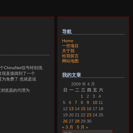
导航
Home
一些项目
关于我
给我留言
网站地图
hinaNet信号特别强,
却发现直接跳到了一个
我的文章
设置为免费了.也就是说
2009 年 4 月
日
一
二
三
四
五
六
设置浏览器的代理为
1
2
3
4
5
6
7
8
9
10
11
12
13
14
15
16
17
18
19
20
21
22
23
24
25
26
27
28
29
30
« 3 月
5 月 »
搜