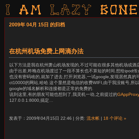
I am LAZY bone
2009年 04月 15日 的归档
在杭州机场免费上网滴办法
以下方法是我在杭州萧山机场发现的,不过可能在很多其他机场或酒店也适用
由于出差,昨晚在机场渡过了一段不算长也不算短的时间.想给ipod传点刚
也没有密码啥的,就加了进去,打开浏览器,一试google,发现居然真
ct10000的网站,哈哈.这个显然是电信的收费WIFI,由于我没账号
google的域名解析和连接都是正常的免费的.
说到这里,有的朋友可能也想到了,我灵机一动,之前提过的
GAppProx
127.0.0.1:8000,搞定…
发表于：2009年04月15日 22:46 | 分类:
流水帐
|
18 个评论 »