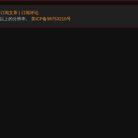
.
订阅文章
|
订阅评论
.
68以上的分辨率。
美ICP备98753210号