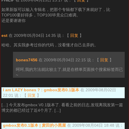
PHILIP
在 2009年04月25日 23:17 说：
【
回复
】
如果新版可以输入专辑名，把那个专辑都下载下来就好了，比
TOP100要好得多，TOP100毕竟众口难调。
还是要谢谢你
est
在 2009年05月04日 14:35 说：
【
回复
】
哈哈。其实我参考过你的代码，没看懂才自己去弄的。
bones7456
在 2009年05月04日 22:15 说：
【
回复
】
呵呵,我的方法就比较土了,就是在榜单页面挨个搜索标签而已
~
I am LAZY bones ? : gmbox发布0.1版本
在 2009年08月02日
22:01 说：
【
回复
】
[…] 今天发布gmbox V0.1版本了. 看看之前的日志,发现离我发第一篇
博文的都已经过了近4个月了. […]
gmbox发布0.1版本 | 麦田的小黑屋
在 2009年08月04日 18:48 说：