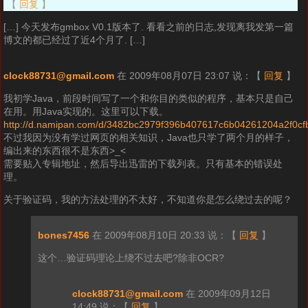
【
回复
】
[…] 今天发布gmbox V0.1版本了. 看看之前的日志,发现离我发第一篇
博文的都已经过了近4个月了. […]
clock88731@gmail.com
在 2009年08月07日 23:07 说：
【
回复
】
我初学Java，前段时间写了一个和你目的类似的程序，基本只是自己
在用。用Java实现的。这里可以下载。
http://d.namipan.com/d/3482bc2979f396b407617c6b04261204a2f0cfb
不过我因为没有学过网页的相关知识，Java也只学了两个月的样子，
编出来的东西很不是东西>_<
需要贴入专辑地址，然后导出迅雷的下载列表。只有基本的错误处
理。
关于验证码，我的方法处理的不太好，不知道你是怎么绕过去的呢？
bones7456
在 2009年08月10日 20:33 说：
【
回复
】
这个…验证码理论上绕不过去吧?除非OCR?
clock88731@gmail.com
在 2009年09月12日
14:49 说：
【
回复
】