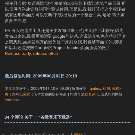
程序只会把”华语新歌”这个榜单的100首歌下载到本地当前目录.所
以仅供有兴趣尝鲜的同学测试使用.但是以后,我打算把这个程序做
成有图形界面的,可以试听/下载/播放的一个整合工具,哈哈.请大家
多多关注吧.
PS:有人说这类工具还是不要发布出来,小范围流传下比较好,因为
发布出来以后,很可能遭到google的封杀.这说法其实也有些道理,但
是我想想,如果谷歌真的因为这个来封杀我,我也够有面子的,嘿嘿.
所以我还是按照Google的Project hosting页面所说的做了:
Release early, release often
最后修改时间: 2009年06月02日 20:19
本文章发表于： 2009年04月10日 09:39 | 所属分类：
gmbox
,
精华
,
编程相
关
. | 您可以
在此
订阅本文章的所有评论. | 您也可以
发表评论
, 或从您的网站
trackback
.
34 个评论 关于： “谷歌音乐下载器”