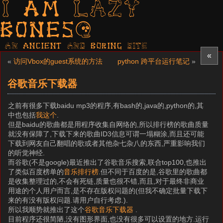
I am LAZY
bones?
AN ancient AND boring SITE
«
«
访问Vbox的guest系统的方法
python 跨平台运行笔记
»
谷歌音乐下载器
之前有很多下载baidu mp3的程序,有bash的,java的,python的,其
中也包括
我这个
.
但是baidu的歌曲都是用程序收集自网络的,所以排行榜的歌曲质量
就没有保障了,下载下来的歌曲ID3信息可谓一塌糊涂,而且还可能
下载到网友自己翻唱的歌或者其他杂七杂八的东西,严重影响我们
的听觉神经.
而谷歌(不是google)最近推出了谷歌音乐搜索,联合top100,也推出
了类似百度榜单的
音乐排行榜
.但不同于百度的是,谷歌里的歌曲都
是收集整理过的,不会有死链,质量也很不错,而且,对于最终非商业
用途的个人用户而言,是不存在版权问题的(但我不确定批量下载下
来的有没有版权问题.请用户自行考虑.).
所以我顺势就推出了这个
谷歌音乐下载器
.
目前程序还很简陋,没有图形界面,也没有很多可以设置的地方.运行