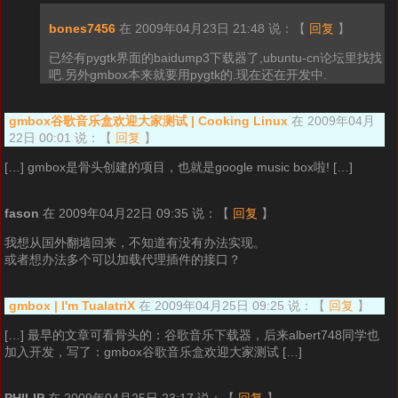
bones7456
在 2009年04月23日 21:48 说：
【
回复
】
已经有pygtk界面的baidump3下载器了,ubuntu-cn论坛里找找
吧.另外gmbox本来就要用pygtk的.现在还在开发中.
gmbox谷歌音乐盒欢迎大家测试 | Cooking Linux
在 2009年04月
22日 00:01 说：
【
回复
】
[…] gmbox是骨头创建的项目，也就是google music box啦! […]
fason
在 2009年04月22日 09:35 说：
【
回复
】
我想从国外翻墙回来，不知道有没有办法实现。
或者想办法多个可以加载代理插件的接口？
gmbox | I'm TualatriX
在 2009年04月25日 09:25 说：
【
回复
】
[…] 最早的文章可看骨头的：谷歌音乐下载器，后来albert748同学也
加入开发，写了：gmbox谷歌音乐盒欢迎大家测试 […]