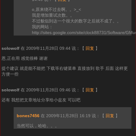
o,原来绕不过去啊。。>_<
我是增加重试次数。。
不过貌似到达一个很大的数字之后就不成了。。
我的网站：
http://sites.google.com/site/clock88731/Software/GM
solowolf
在 2009年11月28日 09:44 说：
【
回复
】
恩,正在用 感觉很棒 谢谢
提个建议 就是能不能把 下载等右键菜单 直接放到 歌手 后面 这样更
方便一些
solowolf
在 2009年11月28日 09:46 说：
【
回复
】
还有 我想把文章地址分享给小盆友 可以吧
bones7456
在 2009年11月28日 16:19 说：
【
回复
】
当然可以，哈哈。。。