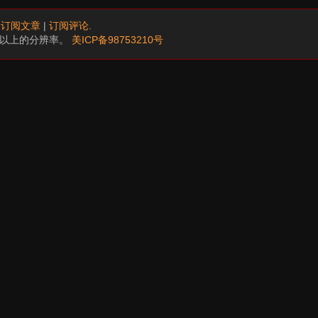
.
订阅文章
|
订阅评论
.
68以上的分辨率。
美ICP备98753210号