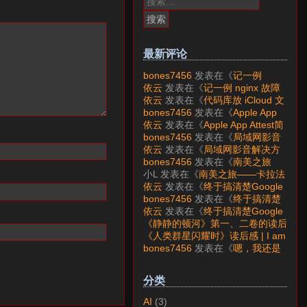
索：
最新评论
bones7456
发表在《
记一例
nginx 故障分析
》
依云
发表在《
记一例 nginx 故障
分析
》
依云
发表在《
代码库放 iCloud 文
件夹会怎样？
》
bones7456
发表在《
Apple App
Attest简介
》
依云
发表在《
Apple App Attest简
介
》
bones7456
发表在《
局域网影音
解决方案——Jellyfin
》
依云
发表在《
局域网影音解决方
案——Jellyfin
》
bones7456
发表在《
南美之旅
——卡拉法特看莫雷诺大冰川
》
小L
发表在《
南美之旅——卡拉法
特看莫雷诺大冰川
》
依云
发表在《
终于搞清楚Google
账号的所属国家的逻辑了
》
bones7456
发表在《
终于搞清楚
Google账号的所属国家的逻辑
依云
发表在《
终于搞清楚Google
了
》
账号的所属国家的逻辑了
》
《静静的顿河》第一、二卷的读后
感 | I am LAZY bones?
发表在
《人类群星闪耀时》读后感 | I am
《
《人类群星闪耀时》读后感
》
LAZY bones?
发表在《
《显微镜
bones7456
发表在《
嗯，我还是
下的大明》读后感
》
喜欢下载mp3
》
分类
AI
(3)