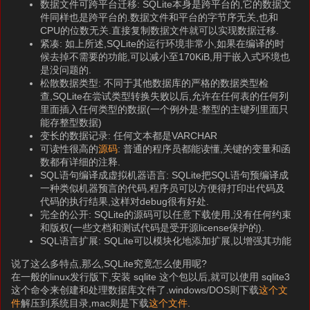
数据文件可跨平台迁移: SQLite本身是跨平台的,它的数据文
件同样也是跨平台的.数据文件和平台的字节序无关,也和
CPU的位数无关.直接复制数据文件就可以实现数据迁移.
紧凑: 如上所述,SQLite的运行环境非常小,如果在编译的时
候去掉不需要的功能,可以减小至170KiB,用于嵌入式环境也
是没问题的.
松散数据类型: 不同于其他数据库的严格的数据类型检
查,SQLite在尝试类型转换失败以后,允许在任何表的任何列
里面插入任何类型的数据(一个例外是:整型的主键列里面只
能存整型数据)
变长的数据记录: 任何文本都是VARCHAR
可读性很高的
源码
: 普通的程序员都能读懂,关键的变量和函
数都有详细的注释.
SQL语句编译成虚拟机器语言: SQLite把SQL语句预编译成
一种类似机器预言的代码,程序员可以方便得打印出代码及
代码的执行结果,这样对debug很有好处.
完全的公开: SQLite的源码可以任意下载使用,没有任何约束
和版权(一些文档和测试代码是受开源license保护的).
SQL语言扩展: SQLite可以模块化地添加扩展,以增强其功能
说了这么多特点,那么,SQLite究竟怎么使用呢?
在一般的linux发行版下,安装 sqlite 这个包以后,就可以使用 sqlite3
这个命令来创建和处理数据库文件了.windows/DOS则下载
这个文
件
解压到系统目录,mac则是下载
这个文件
.