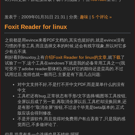
发表于：2009年01月31日 21:31 | 分类:
趣味
|
5 个评论 »
Foxit Reader for linux
之前都是用evince来看PDF文档的,其实也挺好的,就是evince没有
习惯的手形工具,而且选择文本的时候,还会有残字现象,所以对它多
少有点不满.
刚好看到linuxtoy上有
介绍Foxit Reader for linux的文章
,就
下载
了
试验了一下,这个工具在windows下就是我的必备常用工具之一(我
可受不了adobe reader那体积),所以对它的期待还是蛮高的.不过
试用过后,觉得也就一般而已.主要是有下面几点问题:
对中文支持不好,不是打不开中文PDF,而是菜单什么的没有
中文
工具栏还有bug,正常状态有手形/文字选择/截图等工具按钮,
全屏以后成了另一套,再取消全屏以后,工具栏却没换回来,还
是有那个”取消全屏”按钮,不过这个毕竟是beta版本的,正式
版应该会得到修改.
不是开源软件,而且觉得对免费用户有点吝啬了,只是我的感
觉而已,不多做评论了.
但是,毕竟有多一个选择也是不错的,呵呵.