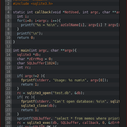
2
#include <sqlite3.h>
3
4
static
int
callback
(
void
*
NotUsed
,
int
argc
,
char
*
*
argv
,
5
int
i
;
6
for
(
i
=
0
;
i
<
argc
;
i
++
)
{
7
printf
(
"%s = %s\n"
,
azColName
[
i
]
,
argv
[
i
]
?
argv
[
i
]
:
8
}
9
printf
(
"\n"
)
;
10
return
0
;
11
}
12
13
int
main
(
int
argc
,
char
*
*
argv
)
{
14
sqlite3
*
db
;
15
char
*
zErrMsg
=
0
;
16
char
SQLbuffer
[
1024
]
;
17
int
rc
;
18
19
if
(
argc
!=
2
)
{
20
fprintf
(
stderr
,
"Usage: %s num\n"
,
argv
[
0
]
)
;
21
return
1
;
22
}
23
rc
=
sqlite3_open
(
"test.db"
,
&
db
)
;
24
if
(
rc
)
{
25
fprintf
(
stderr
,
"Can't open database: %s\n"
,
sqlite3_
26
sqlite3_close
(
db
)
;
27
return
1
;
28
}
29
sprintf
(
SQLbuffer
,
"select * from memos where priority 
30
rc
=
sqlite3_exec
(
db
,
SQLbuffer
,
callback
,
0
,
&
zErrMsg
)
31
if
(
rc
!=
SQLITE
_
OK
)
{