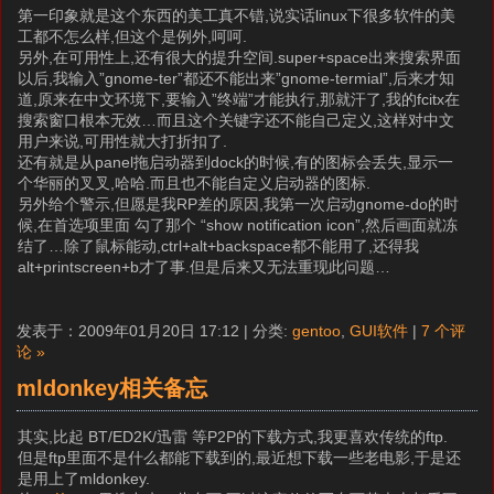
第一印象就是这个东西的美工真不错,说实话linux下很多软件的美
工都不怎么样,但这个是例外,呵呵.
另外,在可用性上,还有很大的提升空间.super+space出来搜索界面
以后,我输入”gnome-ter”都还不能出来”gnome-termial”,后来才知
道,原来在中文环境下,要输入”终端”才能执行,那就汗了,我的fcitx在
搜索窗口根本无效…而且这个关键字还不能自己定义,这样对中文
用户来说,可用性就大打折扣了.
还有就是从panel拖启动器到dock的时候,有的图标会丢失,显示一
个华丽的叉叉,哈哈.而且也不能自定义启动器的图标.
另外给个警示,但愿是我RP差的原因,我第一次启动gnome-do的时
候,在首选项里面 勾了那个 “show notification icon”,然后画面就冻
结了…除了鼠标能动,ctrl+alt+backspace都不能用了,还得我
alt+printscreen+b才了事.但是后来又无法重现此问题…
发表于：2009年01月20日 17:12 | 分类:
gentoo
,
GUI软件
|
7 个评
论 »
mldonkey相关备忘
其实,比起 BT/ED2K/迅雷 等P2P的下载方式,我更喜欢传统的ftp.
但是ftp里面不是什么都能下载到的,最近想下载一些老电影,于是还
是用上了mldonkey.