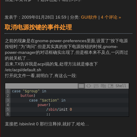
发表于：2009年01月28日 16:59 | 分类:
GUI软件
|
4 个评论 »
取消电源按键的事件处理
之前的现象是在gnome-power-preferences里面,设置了”按下电源
按钮时:”为”询问”.但是其实真的按下电源按钮的时候,gnome-
power-manager的对话框确实出现了,但是根本来不及点,一闪而过
的就关机了…
后来,TX告诉我是acpi搞的鬼,处理方法就是修改下
/etc/acpi/default.sh
打开此文件一看,就明白了,有这么一段:
Shell
1
case
"$group"
in
2
button
)
3
case
"$action"
in
4
power
)
5
/
sbin
/
init
0
6
;
;
直接把 /sbin/init 0 那行注释掉,就好了,哈哈…