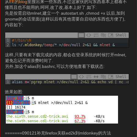
从
EE的blog
里搜出来一些东西,不过这家伙的写东西基本上都看不
懂而且也不能用的,呵呵,改了改,基本上好了.如下:
先是按需启动mlnet,建立一个 autostart.sh ,chmod +x 以后,加到
gnome的会话里面(这样以后有其他需要自启动的东西也方便了),
内容如下:
Shell
1
#!/bin/sh
2
ls
~
/
.mldonkey
/
temp
/
*
>
/
dev
/
null
2
>
&
1
&&
mlnet
&
这样,只要有未下载完成的内容,都会在登录系统的时候打开mlnet,
避免忘记开而浪费时间了.
另外,加这个alias到.bashrc,可以方便地查看下载状态:
Shell
1
alias
m
=
'pgrep mlnet >/dev/null 2>&1 && echo vd | nc -q 1 
效果如图:
=======090121补充firefox关联ed2k到mldonkey的方法