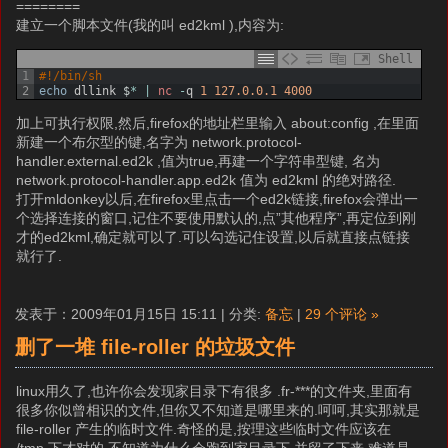
========
建立一个脚本文件(我的叫 ed2kml ),内容为:
Shell
1
#!/bin/sh
2
echo
dllink
$
*
|
nc
-
q
1
127.0.0.1
4000
加上可执行权限,然后,firefox的地址栏里输入 about:config ,在里面
新建一个布尔型的键,名字为 network.protocol-
handler.external.ed2k ,值为true,再建一个字符串型键, 名为
network.protocol-handler.app.ed2k 值为 ed2kml 的绝对路径.
打开mldonkey以后,在firefox里点击一个ed2k链接,firefox会弹出一
个选择连接的窗口,记住不要使用默认的,点”其他程序”,再定位到刚
才的ed2kml,确定就可以了.可以勾选记住设置,以后就直接点链接
就行了.
发表于：2009年01月15日 15:11 | 分类:
备忘
|
29 个评论 »
删了一堆 file-roller 的垃圾文件
linux用久了,也许你会发现家目录下有很多 .fr-***的文件夹,里面有
很多你似曾相识的文件,但你又不知道是哪里来的.呵呵,其实那就是
file-roller 产生的临时文件.奇怪的是,按理这些临时文件应该在