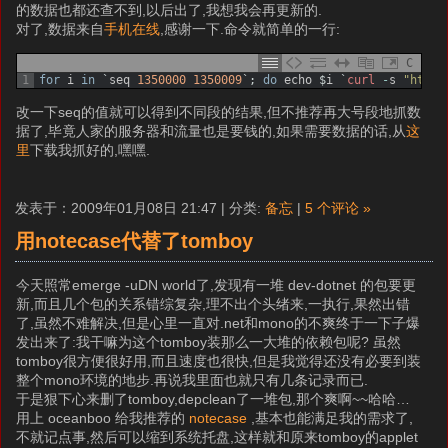
的数据也都还查不到,以后出了,我想我会再更新的.
对了,数据来自
手机在线
,感谢一下.命令就简单的一行:
C
1
for
i
in
`
seq
1350000
1350009
`
;
do
echo
$
i
`
curl
-
s
"http:
改一下seq的值就可以得到不同段的结果,但不推荐再大号段地抓数
据了,毕竟人家的服务器和流量也是要钱的,如果需要数据的话,从
这
里
下载我抓好的,嘿嘿.
发表于：2009年01月08日 21:47 | 分类:
备忘
|
5 个评论 »
用notecase代替了tomboy
今天照常emerge -uDN world了,发现有一堆 dev-dotnet 的包要更
新,而且几个包的关系错综复杂,理不出个头绪来,一执行,果然出错
了,虽然不难解决,但是心里一直对.net和mono的不爽终于一下子爆
发出来了:我干嘛为这个tomboy装那么一大堆的依赖包呢? 虽然
tomboy很方便很好用,而且速度也很快,但是我觉得还没有必要到装
整个mono环境的地步.再说我里面也就只有几条记录而已.
于是狠下心来删了tomboy,depclean了一堆包,那个爽啊~~哈哈…
用上 oceanboo 给我推荐的
notecase
,基本也能满足我的需求了,
不就记点事,然后可以缩到系统托盘,这样就和原来tomboy的applet