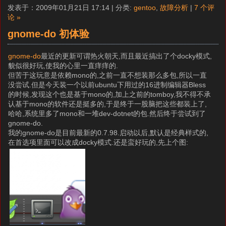
发表于：2009年01月21日 17:14 | 分类:
gentoo
,
故障分析
|
7 个评
论 »
gnome-do 初体验
gnome-do
最近的更新可谓热火朝天,而且最近搞出了个docky模式,
貌似很好玩,使我的心里一直痒痒的.
但苦于这玩意是依赖mono的,之前一直不想装那么多包,所以一直
没尝试.但是今天装一个以前ubuntu下用过的16进制编辑器Bless
的时候,发现这个也是基于mono的,加上之前的tomboy,我不得不承
认基于mono的软件还是挺多的,于是终于一股脑把这些都装上了,
哈哈,系统里多了mono和一堆dev-dotnet的包.然后终于尝试到了
gnome-do.
我的gnome-do是目前最新的0.7.98.启动以后,默认是经典样式的,
在首选项里面可以改成docky模式.还是蛮好玩的,先上个图: