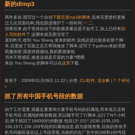
新的dlmp3
两年多前,我写过一个自动
下载百度mp3的脚本
,后来百度曾经更换
过几次页面结构,我也跟进维护了一段时间:
一
,
二
.
但再后来,由于觉得自动下的歌曲质量还是不如手工,加上已经有
别
人写的软件
了,这脚本就丢那没管了.
直到昨天,收到 You Sheng 发来的邮件,说他还是比较喜欢那个脚
本,百度改了页面之后又帮我修改了脚本,还写了个python来处理那
凯撒加密,我觉得很感动,真的要谢谢他.
另外不禁感叹,难道这就是开源的力量?嘿嘿.
来自 You Sheng 的脚本可以在
这里
下载.
发表于：2009年01月09日 11:22 | 分类:
CLI软件
,
流水帐
|
7 个评论
»
抓了所有中国手机号段的数据
由于工作需要,我最近要查询大量手机号码的归属地,而本地又没有
手机号段-归属地的映射数据,所以随手写了行脚本,运行了N个小时
后,终于抓回了166000行的数据.包括13*,151*,1530-1535,155-
156,1571,158-159号段的归属地信息.因为据我考查,目前的所有手
机号码都应该在以上号段里面,当前的仍在广告中的188和189号段