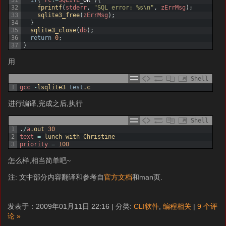
32
fprintf
(
stderr
,
"SQL error: %s\n"
,
zErrMsg
)
;
33
sqlite3_free
(
zErrMsg
)
;
34
}
35
sqlite3_close
(
db
)
;
36
return
0
;
37
}
用
Shell
1
gcc
-
lsqlite3 
test
.c
进行编译,完成之后,执行
Shell
1
.
/
a
.out
30
2
text
=
lunch 
with 
Christine
3
priority
=
100
怎么样,相当简单吧~
注: 文中部分内容翻译和参考自
官方文档
和man页.
发表于：2009年01月11日 22:16 | 分类:
CLI软件
,
编程相关
|
9 个评
论 »