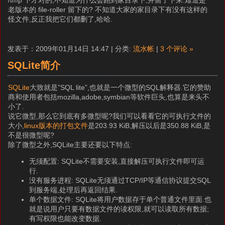
/tmp 下才对的,不知道为什么会跑到家目录下,并留了下来.难道是
老版本的 file-roller 留下的? 不知道大家的家目录下有没有这样的
怪文件,反正我把它们都删了,哈哈.
发表于：2009年01月14日 14:47 | 分类:
流水帐
|
3 个评论 »
SQLite简介
SQLite
大致就是”SQL lite”,也就是一个微型的SQL解释器.它的赞助
商和使用者包括mozilla,adobe,symbian等软件巨头,也算是来头不
小了.
说它微型,那么它到底有多微型呢?我们可以看看它的可执行文件的
大小,
linux版本的打包文件
是203.93 KiB,解压以后是350.88 KiB,是
不是很微型呢?
除了微型之外,SQLite主要还要以下特点:
无须配置: SQLite不需要安装,直接解压可执行文件即可运
行.
没有服务进程: SQLite无须通过TCP/IP等通信协议提交SQL
到服务端,处理后再返回结果.
单个数据文件: SQLite将用户数据存于单个普通文件里面.也
就是说用户只要有数据文件的读权限,就可以读取所有数据;
有写权限也能改变数据.