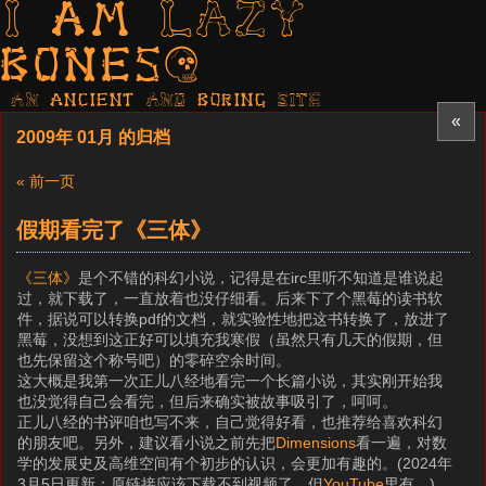
I am LAZY
bones?
AN ancient AND boring SITE
«
2009年 01月 的归档
« 前一页
假期看完了《三体》
《三体》
是个不错的科幻小说，记得是在irc里听不知道是谁说起
过，就下载了，一直放着也没仔细看。后来下了个黑莓的读书软
件，据说可以转换pdf的文档，就实验性地把这书转换了，放进了
黑莓，没想到这正好可以填充我寒假（虽然只有几天的假期，但
也先保留这个称号吧）的零碎空余时间。
这大概是我第一次正儿八经地看完一个长篇小说，其实刚开始我
也没觉得自己会看完，但后来确实被故事吸引了，呵呵。
正儿八经的书评咱也写不来，自己觉得好看，也推荐给喜欢科幻
的朋友吧。另外，建议看小说之前先把
Dimensions
看一遍，对数
学的发展史及高维空间有个初步的认识，会更加有趣的。(2024年
3月5日更新：原链接应该下载不到视频了，但
YouTube
里有。)