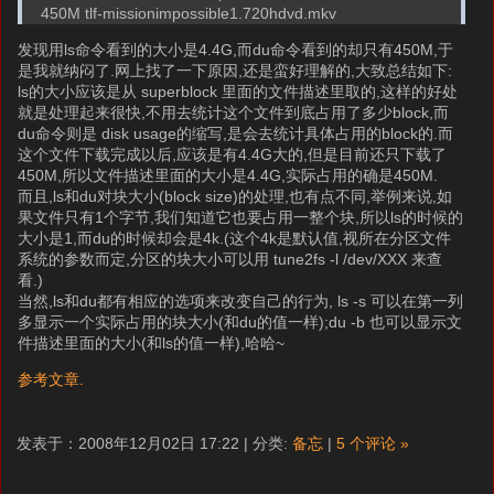
450M tlf-missionimpossible1.720hdvd.mkv
发现用ls命令看到的大小是4.4G,而du命令看到的却只有450M,于
是我就纳闷了.网上找了一下原因,还是蛮好理解的,大致总结如下:
ls的大小应该是从 superblock 里面的文件描述里取的,这样的好处
就是处理起来很快,不用去统计这个文件到底占用了多少block,而
du命令则是 disk usage的缩写,是会去统计具体占用的block的.而
这个文件下载完成以后,应该是有4.4G大的,但是目前还只下载了
450M,所以文件描述里面的大小是4.4G,实际占用的确是450M.
而且,ls和du对块大小(block size)的处理,也有点不同,举例来说,如
果文件只有1个字节,我们知道它也要占用一整个块,所以ls的时候的
大小是1,而du的时候却会是4k.(这个4k是默认值,视所在分区文件
系统的参数而定,分区的块大小可以用 tune2fs -l /dev/XXX 来查
看.)
当然,ls和du都有相应的选项来改变自己的行为, ls -s 可以在第一列
多显示一个实际占用的块大小(和du的值一样);du -b 也可以显示文
件描述里面的大小(和ls的值一样),哈哈~
参考文章.
发表于：2008年12月02日 17:22 | 分类:
备忘
|
5 个评论 »