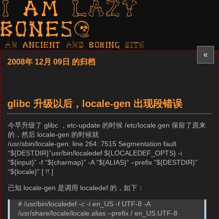
I am LAZY
bones?
AN ancient AND boring SITE
«
2008年 12月 09日 的归档
glibc 升级以后，locale-gen 出现段错误
今早升级了 glibc ，etc-update 的时候 /etc/locale.gen 保留了原来
的，然后 locale-gen 的时候就
/usr/sbin/locale-gen: line 264: 7515 Segmentation fault
“${DESTDIR}”usr/bin/localedef ${LOCALEDEF_OPTS} -i
“${input}” -f “${charmap}” -A “${ALIAS}” –prefix “${DESTDIR}”
“${locale}” [ !! ]
已知 locale-gen 是调用 localedef 的，如下：
# /usr/bin/localedef -c -i en_US -f UTF-8 -A
/usr/share/locale/locale.alias –prefix / en_US.UTF-8