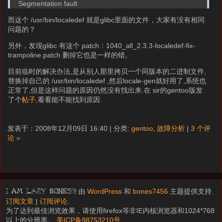
Segmentation fault
而这个 /usr/bin/localedef 就是glibc里面的文件，大家有没有相同
问题的？
另外，发现glibc 有这个 patch：1040_all_2.3.3-localedef-fix-
trampoline.patch 删掉它也是一样的错。
目前临时的解决办法,是从别人那里拷贝一个同版本的二进制文件,
替换掉自己的 /usr/bin/localedef ,然后locale-gen就好用了,系统也
正常了,但是这样问题的原因仍然没有找出来.在 sir的gentoo版发
了个
帖子
,看看能不能找到原因.
发表于：2008年12月09日 16:40 | 分类:
gentoo
,
故障分析
|
3 个评
论 »
由
WordPress
和
bones7456
主题提供支持.
I am LAZY bones?
订阅文章
|
订阅评论
.
为了达到最佳浏览效果，请使用firefox等非IE内核浏览器和1024*768
以上的分辨率。
美ICP备98753210号