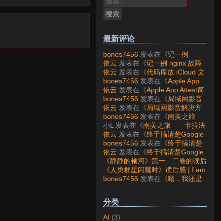
索：
最新评论
bones7456
发表在《
记一例
nginx 故障分析
》
依云
发表在《
记一例 nginx 故障
分析
》
依云
发表在《
代码库放 iCloud 文
件夹会怎样？
》
bones7456
发表在《
Apple App
Attest简介
》
依云
发表在《
Apple App Attest简
介
》
bones7456
发表在《
局域网影音
解决方案——Jellyfin
》
依云
发表在《
局域网影音解决方
案——Jellyfin
》
bones7456
发表在《
南美之旅
——卡拉法特看莫雷诺大冰川
》
小L
发表在《
南美之旅——卡拉法
特看莫雷诺大冰川
》
依云
发表在《
终于搞清楚Google
账号的所属国家的逻辑了
》
bones7456
发表在《
终于搞清楚
Google账号的所属国家的逻辑
依云
发表在《
终于搞清楚Google
了
》
账号的所属国家的逻辑了
》
《静静的顿河》第一、二卷的读后
感 | I am LAZY bones?
发表在
《人类群星闪耀时》读后感 | I am
《
《人类群星闪耀时》读后感
》
LAZY bones?
发表在《
《显微镜
bones7456
发表在《
嗯，我还是
下的大明》读后感
》
喜欢下载mp3
》
分类
AI
(3)