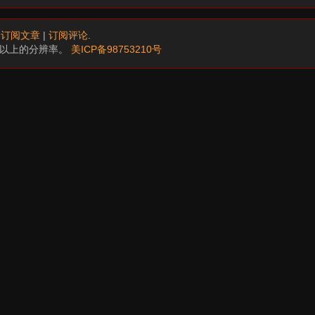
.
订阅文章
|
订阅评论
.
68以上的分辨率。
美ICP备98753210号