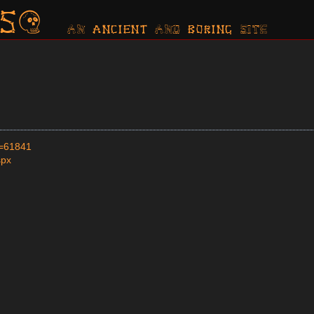
s?
AN ancient AND boring SITE
t=61841
spx