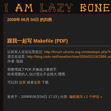
I am LAZY bone
2008年 06月 04日 的归档
跟我一起写 Makefile (PDF)
以前有人在论坛里发过:
http://forum.ubuntu.org.cn/viewtopic.php?
原文在这里:
http://blog.csdn.net/haoel/archive/2004/02/24/2886.a
作者: 陈皓
我整理成了PDF,并修改少量错字.
给有需要的人,估计受众不会很大,嘿嘿.
可以到
这里
或者
这里
下载.
发表于：2008年06月04日 17:23 | 分类:
编程相关
|
2 个评论 »