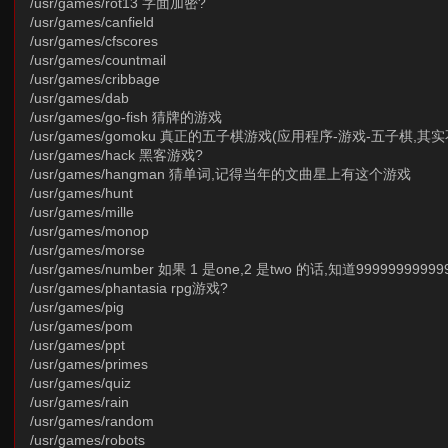
/usr/games/rot13 字面加密?
/usr/games/canfield
/usr/games/cfscores
/usr/games/countmail
/usr/games/cribbage
/usr/games/dab
/usr/games/go-fish 猜牌的游戏
/usr/games/gomoku 真正的五子棋游戏(应用程序-游戏-五子棋,
/usr/games/hack 黑客游戏?
/usr/games/hangman 猜单词,记得当年的文曲星上有这个游戏
/usr/games/hunt
/usr/games/mille
/usr/games/monop
/usr/games/morse
/usr/games/number 如果 1 是one,2 是two 的话,知道999999
/usr/games/phantasia rpg游戏?
/usr/games/pig
/usr/games/pom
/usr/games/ppt
/usr/games/primes
/usr/games/quiz
/usr/games/rain
/usr/games/random
/usr/games/robots