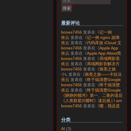
索：
最新评论
bones7456
发表在《
记一例
nginx 故障分析
》
依云
发表在《
记一例 nginx 故障
分析
》
依云
发表在《
代码库放 iCloud 文
件夹会怎样？
》
bones7456
发表在《
Apple App
Attest简介
》
依云
发表在《
Apple App Attest简
介
》
bones7456
发表在《
局域网影音
解决方案——Jellyfin
》
依云
发表在《
局域网影音解决方
案——Jellyfin
》
bones7456
发表在《
南美之旅
——卡拉法特看莫雷诺大冰川
》
小L
发表在《
南美之旅——卡拉法
特看莫雷诺大冰川
》
依云
发表在《
终于搞清楚Google
账号的所属国家的逻辑了
》
bones7456
发表在《
终于搞清楚
Google账号的所属国家的逻辑
依云
发表在《
终于搞清楚Google
了
》
账号的所属国家的逻辑了
》
《静静的顿河》第一、二卷的读后
感 | I am LAZY bones?
发表在
《人类群星闪耀时》读后感 | I am
《
《人类群星闪耀时》读后感
》
LAZY bones?
发表在《
《显微镜
bones7456
发表在《
嗯，我还是
下的大明》读后感
》
喜欢下载mp3
》
分类
AI
(3)