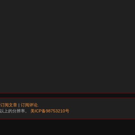
.
订阅文章
|
订阅评论
.
68以上的分辨率。
美ICP备98753210号