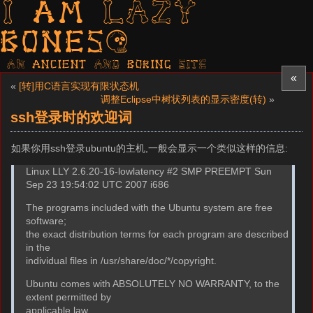
I am LAZY
bones?
AN ancient AND boring SITE
«
«
[转]用C语言实现有限状态机
调整Eclipse中树状列表的显示密度(转)
»
ssh登录时的欢迎词
如果你用ssh登录ubuntu的主机,一般会显示一个类似这样的信息:
Linux LLY 2.6.20-16-lowlatency #2 SMP PREEMPT Sun
Sep 23 19:54:02 UTC 2007 i686
The programs included with the Ubuntu system are free
software;
the exact distribution terms for each program are described
in the
individual files in /usr/share/doc/*/copyright.
Ubuntu comes with ABSOLUTELY NO WARRANTY, to the
extent permitted by
applicable law.