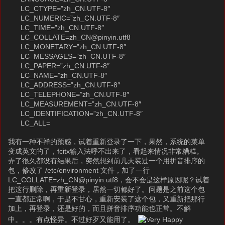
LC_CTYPE=”zh_CN.UTF-8″
LC_NUMERIC=”zh_CN.UTF-8″
LC_TIME=”zh_CN.UTF-8″
LC_COLLATE=zh_CN@pinyin.utf8
LC_MONETARY=”zh_CN.UTF-8″
LC_MESSAGES=”zh_CN.UTF-8″
LC_PAPER=”zh_CN.UTF-8″
LC_NAME=”zh_CN.UTF-8″
LC_ADDRESS=”zh_CN.UTF-8″
LC_TELEPHONE=”zh_CN.UTF-8″
LC_MEASUREMENT=”zh_CN.UTF-8″
LC_IDENTIFICATION=”zh_CN.UTF-8″
LC_ALL=
我有一种不祥的预感，试着重新登录了一下，果然，系统的菜单
变成英文的了，fcitx输入法呼不出来了，看起来情况非常糟糕。
弄了很久都没有结果后，突然想到前几天装过一个用拼音排序的
包，修改了 /etc/environment 文件，加了一行
LC_COLLATE=zh_CN@pinyin.utf8，会不会是这样原因呢？试着
把这行删除，再重新登录，居然一切都好了。问题是之前这个包
一直都正常啊，于是不甘心，重新安装了这个包，又重新把那行
加上，再登录，还是好的，而且拼音排序功能也正常。不解
中。。。有点怪异。不过好歹又能用了。