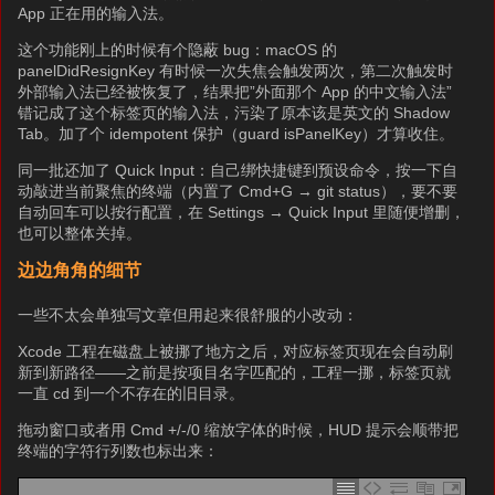
App 正在用的输入法。
这个功能刚上的时候有个隐蔽 bug：macOS 的
panelDidResignKey 有时候一次失焦会触发两次，第二次触发时
外部输入法已经被恢复了，结果把”外面那个 App 的中文输入法”
错记成了这个标签页的输入法，污染了原本该是英文的 Shadow
Tab。加了个 idempotent 保护（guard isPanelKey）才算收住。
同一批还加了 Quick Input：自己绑快捷键到预设命令，按一下自
动敲进当前聚焦的终端（内置了 Cmd+G → git status），要不要
自动回车可以按行配置，在 Settings → Quick Input 里随便增删，
也可以整体关掉。
边边角角的细节
一些不太会单独写文章但用起来很舒服的小改动：
Xcode 工程在磁盘上被挪了地方之后，对应标签页现在会自动刷
新到新路径——之前是按项目名字匹配的，工程一挪，标签页就
一直 cd 到一个不存在的旧目录。
拖动窗口或者用 Cmd +/-/0 缩放字体的时候，HUD 提示会顺带把
终端的字符行列数也标出来：