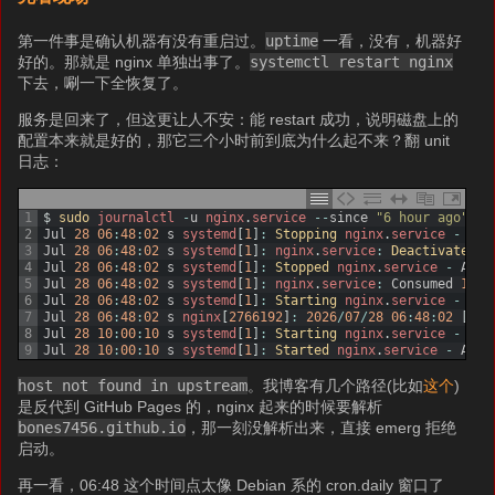
第一件事是确认机器有没有重启过。
uptime
一看，没有，机器好
好的。那就是 nginx 单独出事了。
systemctl restart nginx
下去，唰一下全恢复了。
服务是回来了，但这更让人不安：能 restart 成功，说明磁盘上的
配置本来就是好的，那它三个小时前到底为什么起不来？翻 unit
日志：
1
$
sudo 
journalctl
-
u
nginx
.
service
--
since
"6 hour ago"
--
2
Jul
28
06
:
48
:
02
s
systemd
[
1
]
:
Stopping 
nginx
.
service
-
A
h
3
Jul
28
06
:
48
:
02
s
systemd
[
1
]
:
nginx
.
service
:
Deactivated 
s
4
Jul
28
06
:
48
:
02
s
systemd
[
1
]
:
Stopped 
nginx
.
service
-
A
hi
5
Jul
28
06
:
48
:
02
s
systemd
[
1
]
:
nginx
.
service
:
Consumed
19mi
6
Jul
28
06
:
48
:
02
s
systemd
[
1
]
:
Starting 
nginx
.
service
-
A
h
7
Jul
28
06
:
48
:
02
s
nginx
[
2766192
]
:
2026
/
07
/
28
06
:
48
:
02
[
eme
8
Jul
28
10
:
00
:
10
s
systemd
[
1
]
:
Starting 
nginx
.
service
-
A
h
9
Jul
28
10
:
00
:
10
s
systemd
[
1
]
:
Started 
nginx
.
service
-
A
hi
host not found in upstream
。我博客有几个路径(比如
这个
)
是反代到 GitHub Pages 的，nginx 起来的时候要解析
bones7456.github.io
，那一刻没解析出来，直接 emerg 拒绝
启动。
再一看，06:48 这个时间点太像 Debian 系的 cron.daily 窗口了