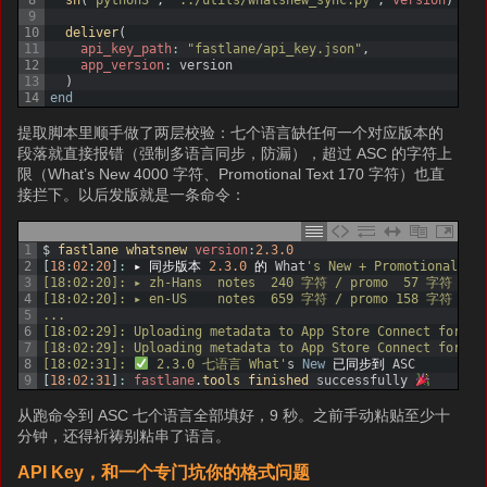
8
sh
(
"python3"
,
"../utils/whatsnew_sync.py"
,
version
)
9
10
deliver
(
11
api_key_path
:
"fastlane/api_key.json"
,
12
app_version
:
version
13
)
14
end
提取脚本里顺手做了两层校验：七个语言缺任何一个对应版本的
段落就直接报错（强制多语言同步，防漏），超过 ASC 的字符上
限（What’s New 4000 字符、Promotional Text 170 字符）也直
接拦下。以后发版就是一条命令：
1
$
fastlane 
whatsnew 
version
:
2.3.0
2
[
18
:
02
:
20
]
:
▸
同步版本
2.3.0
的
What
's New + Promotional Te
3
[18:02:20]: ▸ zh-Hans  notes  240 字符 / promo  57 字符
4
[18:02:20]: ▸ en-US    notes  659 字符 / promo 158 字符
5
...
6
[18:02:29]: Uploading metadata to App Store Connect for lo
7
[18:02:29]: Uploading metadata to App Store Connect for lo
8
[18:02:31]: 
 2.3.0 七语言 What'
s
New
已同步到
ASC
9
[
18
:
02
:
31
]
:
fastlane
.
tools 
finished 
successfully
从跑命令到 ASC 七个语言全部填好，9 秒。之前手动粘贴至少十
分钟，还得祈祷别粘串了语言。
API Key，和一个专门坑你的格式问题