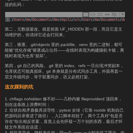
连的乱码：
1
/
Users
/
me
/
Documents
/
dev
/
mycli
/
src
/
Users
/
me
/
Documents
/
dev
/
m
第二，元数据篡改。就是前面 UF_HIDDEN 那一段，而且它是主
动维护的，你清掉它还会打回来。
第三，驱逐。.git/objects 里的 packfile、venv 里的二进制，都可
能被”优化存储”驱逐成占位符——在线时表现为构建随机卡顿，离
线时表现为仓库”损坏”。
第四，git 自己的风险。.git 里的 index、refs 一旦出现冲突副本，
仓库状态可能真损坏。git 本身就是分布式同步工具，外面再套一
层文件级同步，等于双重同步，语义必然打架。
这次踩到的坑
1. chflags nohidden 修不好——几秒内被 fileproviderd 顶回来，
别在这条路上浪费时间；
2. 症状自相矛盾极具误导性：pytest 全绿（它靠 rootdir 机制自己
把源码目录塞进了路径），入口脚本却挂了，两个工具对”包是否
存在”给出相反答案，直觉上会先怀疑一万个别的东西，最后才怀
疑文件系统在说谎；
3. 损坏是异步、随机发生的：同一个 venv 一小时内坏了两次，中