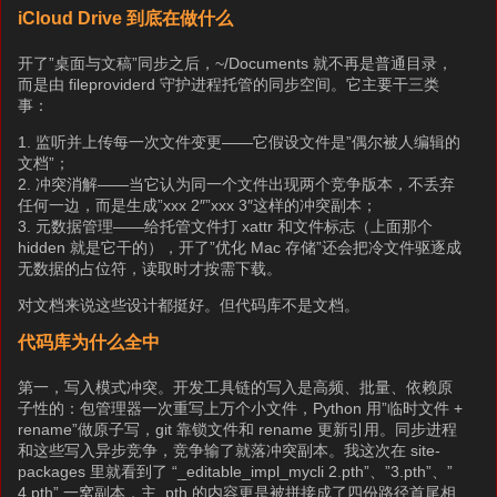
iCloud Drive 到底在做什么
开了”桌面与文稿”同步之后，~/Documents 就不再是普通目录，
而是由 fileproviderd 守护进程托管的同步空间。它主要干三类
事：
1. 监听并上传每一次文件变更——它假设文件是”偶尔被人编辑的
文档”；
2. 冲突消解——当它认为同一个文件出现两个竞争版本，不丢弃
任何一边，而是生成”xxx 2″”xxx 3″这样的冲突副本；
3. 元数据管理——给托管文件打 xattr 和文件标志（上面那个
hidden 就是它干的），开了”优化 Mac 存储”还会把冷文件驱逐成
无数据的占位符，读取时才按需下载。
对文档来说这些设计都挺好。但代码库不是文档。
代码库为什么全中
第一，写入模式冲突。开发工具链的写入是高频、批量、依赖原
子性的：包管理器一次重写上万个小文件，Python 用”临时文件 +
rename”做原子写，git 靠锁文件和 rename 更新引用。同步进程
和这些写入异步竞争，竞争输了就落冲突副本。我这次在 site-
packages 里就看到了 “_editable_impl_mycli 2.pth”、”3.pth”、”
4.pth” 一窝副本，主 .pth 的内容更是被拼接成了四份路径首尾相