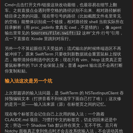
Cmd+点击打开文件/链接这块改动最细，也最容易在细节上翻
车。之前直接点会遇到带空格的路径识别不出来、相对路径解析
错目录之类的问题。现在带引号的路径（比如截图文件名里常见
的空格）能整体识别成一个链接，相对路径按 shell 当前实际所在
目录解析（用 proc_pidinfo 拿真实 cwd，不是猜的），像 agent
输出里常见的
Sources/File.swift:12
这种”文件:行号”引用，
点一下直接在 Xcode 里跳到对应行。
另外一个不算起眼但天天受益的：流式输出的时候终端选区不再
被冲掉了。原来 SwiftTerm 只要收到新数据就会重置鼠标上报状
态，顺带清掉你刚选中的文本；现在只有 vim、htop 这类真正需
要鼠标事件的 TUI 才会保留上报，普通 agent 输出流不会再打断
你复制粘贴。
输入法这次是另一个坑
上次那篇讲的输入法问题，是 SwiftTerm 的 NSTextInputClient 吞
掉预编辑文本（打拼音看不到候选字下面自己打了啥）；这次修
的是另一层——输入法来源（源）在标签页之间的记忆。
现在每个标签页会记住自己上次用的输入法：一个跑着
CLAUDE.md 项目、习惯打中文的标签页，切走切回来还是中
文；旁边一个 Shadow Tab 默认停在英文，互不干扰。且只有
Notchy 面板真正拿到焦点时才会去改系统输入法，不会误动其他