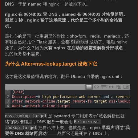
DNS，于是 named 和 nginx 一起被拖下水。
nginx 在 06:48:02 查 DNS，named 在 06:48:03 才恢复监听。
就差 1 秒，nginx 输了这场竞速，代价是三个多小时的全站宕
机。
最扎心的是同一批重启里的对比：php-fpm、redis、mariadb，还
有我自己那几个 Flask 服务，全都
Started
成功了。唯独 nginx
死了。为什么？因为
只有 nginx 在启动阶段需要解析外部域名
，
别的服务都不需要。
为什么 After=nss-lookup.target 没救下它
这才是这次最值得说的地方。翻开 Ubuntu 自带的 nginx unit：
1
[
Unit
]
2
Description
=
A
high 
performance 
web 
server 
and
a
reverse 
pr
3
After
=
network
-
online
.
target 
remote
-
fs
.
target 
nss
-
lookup
.
ta
4
Wants
=
network
-
online
.
target
nss-lookup.target
是 systemd 专门用来表示”域名解析已就
绪”的标准锚点，DNS 服务一般会用
Before=nss-
lookup.target
把自己挂上去。也就是说，nginx
早就声明过”我
要等 DNS 就绪再启动”
——然而它还是死在了 DNS 上。