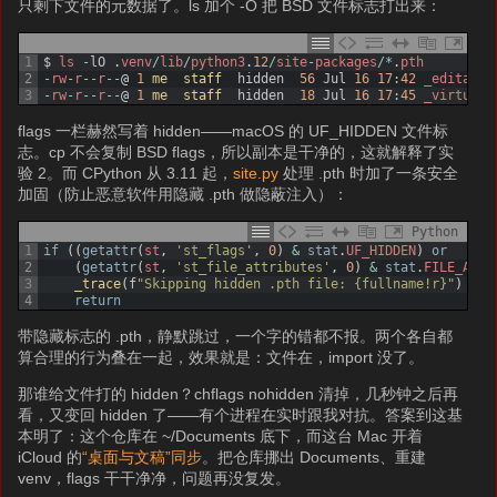
只剩下文件的元数据了。ls 加个 -O 把 BSD 文件标志打出来：
1
$
ls
-
lO
.
venv
/
lib
/
python3
.
12
/
site
-
packages
/
*
.
pth
2
-
rw
-
r
--
r
--
@
1
me  
staff  
hidden
56
Jul
16
17
:
42
_editable
3
-
rw
-
r
--
r
--
@
1
me  
staff  
hidden
18
Jul
16
17
:
45
_virtuale
flags 一栏赫然写着 hidden——macOS 的 UF_HIDDEN 文件标
志。cp 不会复制 BSD flags，所以副本是干净的，这就解释了实
验 2。而 CPython 从 3.11 起，
site.py
处理 .pth 时加了一条安全
加固（防止恶意软件用隐藏 .pth 做隐蔽注入）：
Python
1
if
(
(
getattr
(
st
,
'st_flags'
,
0
)
&
stat
.
UF_HIDDEN
)
or
2
(
getattr
(
st
,
'st_file_attributes'
,
0
)
&
stat
.
FILE_ATTR
3
_trace
(
f
"Skipping hidden .pth file: {fullname!r}"
)
4
return
带隐藏标志的 .pth，静默跳过，一个字的错都不报。两个各自都
算合理的行为叠在一起，效果就是：文件在，import 没了。
那谁给文件打的 hidden？chflags nohidden 清掉，几秒钟之后再
看，又变回 hidden 了——有个进程在实时跟我对抗。答案到这基
本明了：这个仓库在 ~/Documents 底下，而这台 Mac 开着
iCloud 的
“桌面与文稿”同步
。把仓库挪出 Documents、重建
venv，flags 干干净净，问题再没复发。