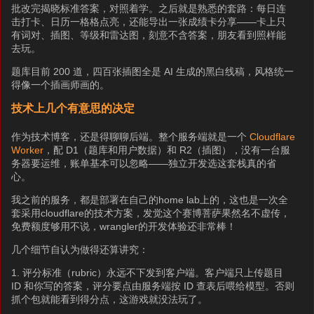
批改完揭晓标准答案，对照着学。之后就是熟悉的套路：每日连
击打卡、日历一格格点亮，还能导出一张成绩卡分享——卡上只
有词对、插图、等级和雷达图，刻意不含答案，朋友看到照样能
去玩。
题库目前 200 道，四百张插图全是 AI 生成的黑白线稿，风格统一
得像一个插画师画的。
技术上几个有意思的决定
作为技术博客，还是得聊聊后端。整个服务端就是一个
Cloudflare
Worker
，配 D1（题库和用户数据）和 R2（插图），没有一台服
务器要运维，账单基本可以忽略——独立开发选这套栈真的省
心。
我之前的服务，都是部署在自己的home lab上的，这也是一次全
套采用cloudflare的技术方案，发觉这个赛博菩萨果然名不虚传，
免费额度够用不说，wrangler的开发体验还非常棒！
几个细节自认为做得还算讲究：
1. 评分标准（rubric）永远不下发到客户端。客户端只上传题目
ID 和你写的答案，评分要点由服务端按 ID 查表后喂给模型。否则
抓个包就能看到得分点，这游戏就没法玩了。