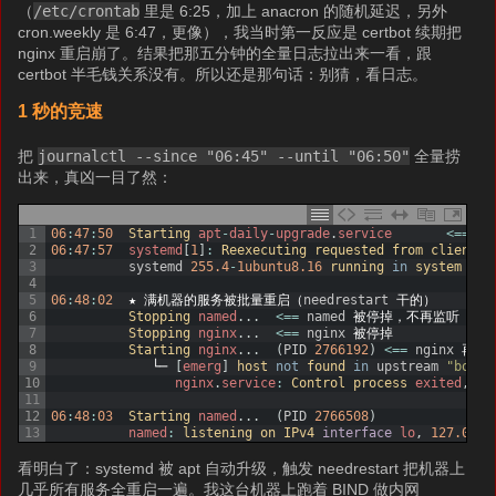
（
/etc/crontab
里是 6:25，加上 anacron 的随机延迟，另外
cron.weekly 是 6:47，更像），我当时第一反应是 certbot 续期把
nginx 重启崩了。结果把那五分钟的全量日志拉出来一看，跟
certbot 半毛钱关系没有。所以还是那句话：别猜，看日志。
1 秒的竞速
把
journalctl --since "06:45" --until "06:50"
全量捞
出来，真凶一目了然：
1
06
:
47
:
50
Starting 
apt
-
daily
-
upgrade
.
service
<=
=
un
2
06
:
47
:
57
systemd
[
1
]
:
Reexecuting 
requested 
from 
client 
P
3
systemd
255.4
-
1ubuntu8.16
running 
in
system 
mod
4
5
06
:
48
:
02
★
满机器的服务被批量重启（
needrestart
干的）
6
Stopping 
named
.
.
.
<=
=
named
被停掉，不再监听
127
7
Stopping 
nginx
.
.
.
<=
=
nginx
被停掉
8
Starting 
nginx
.
.
.
(
PID
2766192
)
<=
=
nginx
再次
9
└─
[
emerg
]
host 
not
found 
in
upstream
"bones
10
nginx
.
service
:
Control 
process 
exited
,
co
11
12
06
:
48
:
03
Starting 
named
.
.
.
(
PID
2766508
)
13
named
:
listening 
on 
IPv4 
interface
lo
,
127.0.0.
看明白了：systemd 被 apt 自动升级，触发 needrestart 把机器上
几乎所有服务全重启一遍。我这台机器上跑着 BIND 做内网