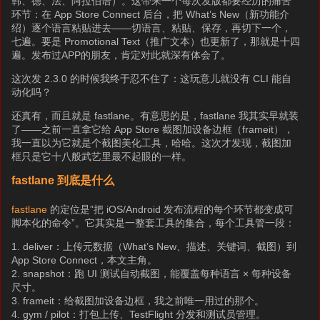
韩、德、法、阿拉伯语）。这带来一个每次发版都要经历的痛苦
环节：在 App Store Connect 后台，把 What’s New（新功能介
绍）逐个语言粘贴进去——切语言、粘贴、保存，再切下一个，
七遍。要是 Promotional Text（推广文本）也更新了，那就是十四
遍。发布过APP的朋友，肯定对此就深有体会了。
这次发 2.3.0 的时候我终于忍不住了：这玩意儿就没有 CLI 能自
动化吗？
还真有，而且就是 fastlane。有意思的是，fastlane 我其实早就装
了——之前一直拿它给 App Store 截图加设备边框（frameit），
我一直以为它就是个截图美化工具，哈哈。这次才发现，截图加
框只是它十八般武艺里最不起眼的一样。
fastlane 到底是什么
fastlane
的定位是”把 iOS/Android 发布流程的每个环节都变成可
脚本化的命令”。它其实是一整套工具的集合，每个工具管一段：
1. deliver：上传元数据（What’s New、描述、关键词、截图）到
App Store Connect，本文主角。
2. snapshot：跑 UI 测试自动截图，能覆盖每种语言 × 每种设备
尺寸。
3. frameit：给截图加设备边框，我之前唯一用过的那个。
4. gym / pilot：打包上传、TestFlight 分发和测试员管理。