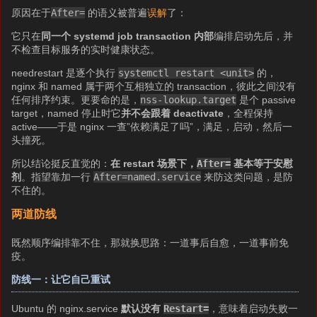
原因在于
After=
的语义被普遍
误解
了：
它只在
同一个 systemd job transaction 内部
编排启动先后，并
不检查目标服务的实时健康状态。
needrestart 是逐个执行
systemctl restart <unit>
的，
nginx 和 named 属于两个互相独立的 transaction，彼此之间没有
任何排序约束。更要命的是，
nss-lookup.target
是个 passive
target，named 停止时它
并不会跟着 deactivate
，全程保持
active——于是 nginx 一查”依赖满足了吗”，满足，启动，然后一
头撞死。
所以结论挺反直觉的：
在 restart 场景下，
After=
基本等于安慰
剂
。指望靠加一行
After=named.service
来防这类问题，是防
不住的。
两道防线
既然顺序编排靠不住，那就换思路：一道事后自愈，一道事前免
疫。
防线一：让它自己重试
Ubuntu 的 nginx.service
默认没有
Restart=
，意味着启动失败一