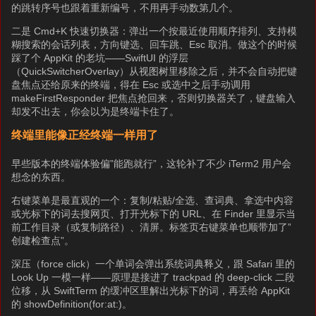
的跳转序号也跟着重新编号，不用再手动数第几个。
二是 Cmd+K 快速切换器：弹出一个按最近使用顺序排列、支持模
糊搜索的会话列表，方向键选、回车跳、Esc 取消。做这个的时候
踩了个 AppKit 的老坑——SwiftUI 的浮层
（QuickSwitcherOverlay）从视图树里移除之后，并不会自动把键
盘焦点还给原来的终端，得在 Esc 或选中之后手动调用
makeFirstResponder 把焦点抢回来，否则切换器关了，键盘输入
却发不出去，你会以为是终端卡住了。
终端里能像正经终端一样用了
早些版本的终端体验偏”能跑就行”，这轮补了不少 iTerm2 用户会
想念的东西。
右键菜单是最直观的一个：复制/粘贴/全选、查词典、拿选中内容
或光标下的词去搜网页、打开光标下的 URL、在 Finder 里显示当
前工作目录（或复制路径）、清屏。标签页右键菜单也顺带加了”
创建检查点”。
深压（force click）一个单词会弹出系统词典释义，跟 Safari 里的
Look Up 一模一样——原理是接进了 trackpad 的 deep-click 二段
位移，从 SwiftTerm 的缓冲区里解出光标下的词，再丢给 AppKit
的 showDefinition(for:at:)。