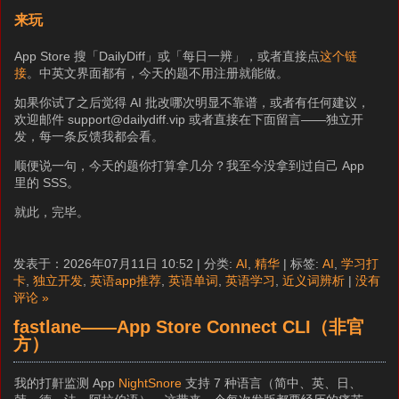
来玩
App Store 搜「DailyDiff」或「每日一辨」，或者直接点
这个链
接
。中英文界面都有，今天的题不用注册就能做。
如果你试了之后觉得 AI 批改哪次明显不靠谱，或者有任何建议，
欢迎邮件 support@dailydiff.vip 或者直接在下面留言——独立开
发，每一条反馈我都会看。
顺便说一句，今天的题你打算拿几分？我至今没拿到过自己 App
里的 SSS。
就此，完毕。
发表于：2026年07月11日 10:52 | 分类:
AI
,
精华
| 标签:
AI
,
学习打
卡
,
独立开发
,
英语app推荐
,
英语单词
,
英语学习
,
近义词辨析
|
没有
评论 »
fastlane——App Store Connect CLI（非官
方）
我的打鼾监测 App
NightSnore
支持 7 种语言（简中、英、日、