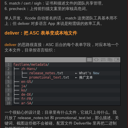
5. match / cert / sigh：证书和描述文件的团队共享管理。
6. precheck：上传前扫描文案里的审核高危词。
单人开发、Xcode 自动签名的话，match 这类团队工具基本用不
上；但 deliver 对多语言 App 来说是刚需级的效率工具。
deliver：把 ASC 表单变成本地文件
deliver
的思路很直接：ASC 后台的每个表单字段，对应本地一个
文本文件，目录按语言组织：
1
fastlane
/
metadata
/
2
├──
zh
-
Hans
/
3
│
├──
release_notes
.
txt
←
What
'
s
New
4
│
└──
promotional_text
.
txt
←
推广文本
5
├──
en
-
US
/
6
├──
ja
/
7
├──
ko
/
8
├──
de
-
DE
/
9
├──
fr
-
FR
/
10
└──
ar
-
SA
/
一个很贴心的设计是：目录里有什么文件，它就只上传什么。我
只放了 release_notes.txt 和 promotional_text.txt，那么描述、关
键词、截图这些都不会被碰。配置文件 Deliverfile 里再把二进制