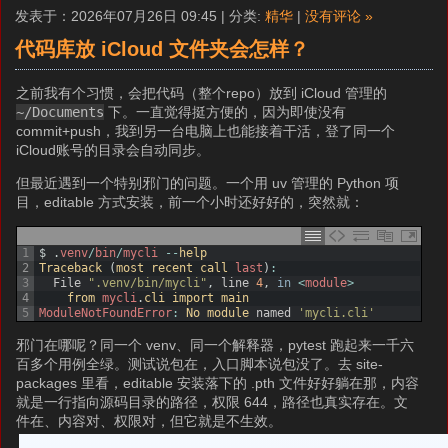
发表于：2026年07月26日 09:45 | 分类:
精华
|
没有评论 »
代码库放 iCloud 文件夹会怎样？
之前我有个习惯，会把代码（整个repo）放到 iCloud 管理的
~/Documents
下。一直觉得挺方便的，因为即使没有
commit+push，我到另一台电脑上也能接着干活，登了同一个
iCloud账号的目录会自动同步。
但最近遇到一个特别邪门的问题。一个用 uv 管理的 Python 项
目，editable 方式安装，前一个小时还好好的，突然就：
1
$
.
venv
/
bin
/
mycli
--
help
2
Traceback
(
most 
recent 
call 
last
)
:
3
File
".venv/bin/mycli"
,
line
4
,
in
<
module
>
4
from 
mycli
.
cli 
import 
main
5
ModuleNotFoundError
:
No 
module 
named
'mycli.cli'
邪门在哪呢？同一个 venv、同一个解释器，pytest 跑起来一千六
百多个用例全绿。测试说包在，入口脚本说包没了。去 site-
packages 里看，editable 安装落下的 .pth 文件好好躺在那，内容
就是一行指向源码目录的路径，权限 644，路径也真实存在。文
件在、内容对、权限对，但它就是不生效。