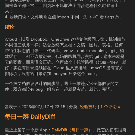
间检查全都正常——因为坏不坏取决于同步进程什么时候追上
来；
4. 诊断口诀：文件明明在但 import 不到，先 ls -lO 看 flags 列。
结论
iCloud（以及 Dropbox、OneDrive 这些文件级同步盘，机制细节
不同但三板斧一样）适合放终态文档：文稿、图片、表格。任何
带衍生状态的目录——代码库、venv、node_modules、.git、构
建缓存——都不该放进去。代码的跨机同步交给 git，这本来就是
它的职责，而且语义正确。仓库放个非托管路径（比如 ~/dev）就
好；实在有目录必须留在 iCloud 里又想排除，macOS 没有官方
排除项，只有给目录名加 .nosync 后缀这个 hack。
一个按文档假设设计的同步器，遇上一堆违反它全部假设的文
件，双方都没有 bug，组合在一起就是灾难。就此，完毕。
发表于：2026年07月17日 23:15 | 分类:
经验技巧
|
1 个评论 »
每日一辨 DailyDiff
最近上架了一个新 App：
DailyDiff（每日一辨）
。做它的初衷很简