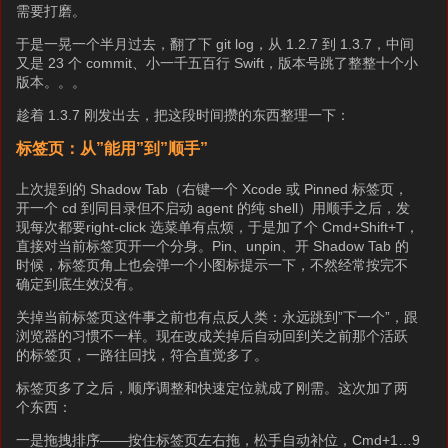
需要打磨。
于是一晃一个半月过去，翻了下 git log，从 1.2.7 到 1.3.7，中间
又是 23 个 commit、小一千五百行 Swift，版本号跳了整整十个小
版本。。。
趁着 1.3.7 刚发出去，把这段时间攒的东西整理一下：
标签页：从”能用”到”顺手”
上次提到的 Shadow Tab（右键一个 Xcode 或 Pinned 标签页，
开一个 cd 到同目录但不启动 agent 的纯 shell）用顺手之后，发
现每次都要right-click 选菜单有点烦，于是加了个 Cmd+Shift+T，
直接对当前标签页开一个分身。Pin、unpin、开 Shadow Tab 的
时候，标签页角上也会弹一个小图标提示一下，不然经常按完不
确定到底生效没有。
关掉当前标签页这件事之前也有点反人类：永远跳到”下一个”，跟
浏览器的习惯不一样。现在改成关掉后自动回到关之前那个活跃
的标签页，一路往回找，符合直觉多了。
标签页多了之后，顺序调整和快速定位就成了刚需。这次加了两
个东西：
一是拖拽排序——按住标签页左右拖，松手自动补位，Cmd+1…9