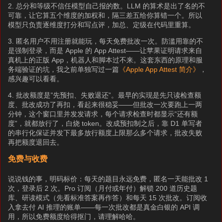
2. 总分和等级不信任模型自己报的数。LLM 的算术是出了名的不
可靠，让它算五个维度的加权和，隔三差五给你算错一个。所以
模型只负责逐维度打分和写点评，加总、定级在代码里重算。
3. 匿名用户不用注册就能玩，每天免费批改一次。防滥用靠的不
是强制登录，而是 Apple 的 App Attest——让苹果证明请求来自
真机上的正版 App，机器人和脚本过不来。这套东西的原理和服
务端验证的坑，我之前单独写过一篇
《Apple App Attest 简介》
，
感兴趣可以看看。
4. 批改额度是”先预扣、失败退还”。最早的实现是先只读检查额
度、批改成功了再扣，看起来很稳妥——但批改一次要跑上一两
分钟，这个窗口里并发发请求，每个请求检查时都显示”还有额
度”，就都放行了，白烧 token。改成预扣制之后，靠 D1 单写者
的串行化保证并发下最多放行额度上限那么多个请求，批改失败
再把额度退回去。
免费与收费
说说钱的事，明码标价：每天的题目永远免费，匿名一天能批改 1
次，登录后 2 次。Pro 订阅（月付或年付）解锁 200 道历史题
库、研读模式（先看标准答案再作答）和每天 15 次批改。订阅收
入拿去付 AI 推理的账单——每一次批改都是真金白银的 API 调
用，所以免费额度给得抠门，请理解哈哈。