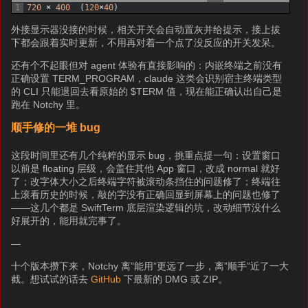
1
720
×
400
(
120
×
40
)
外接显示器没接的时候，相关开关会自动置灰并给提示，接上拔
下都会跟着实时更新，不用再对着一个点了没反应的开关发呆。
还有个不起眼但对 agent 体验有直接影响的：内嵌终端之前没有
正确设置 TERM_PROGRAM，claude 这类会识别宿主终端类型
的 CLI 只能退回去看原始的 $TERM 值，现在能正确认出自己是
跑在 Notchy 里。
顺手修的一堆 bug
这段时间里还有几个纯粹的显示 bug，挑重点提一句：设置窗口
以前是 floating 层级，会盖住其他 App 窗口，改成 normal 就好
了；改字体大小之后终端字符被滚动条挡住的问题修了；终端往
上滚看历史的时候，敲的字没有正确回显到屏幕上的问题也修了
——这几个都是 SwiftTerm 底层渲染逻辑的坑，改动细节没什么
好展开的，能用就完事了。
—
十个版本攒下来，Notchy 离”能用”更远了一步，离”顺手”近了一大
截。想试试的话去
GitHub
下最新的 DMG 或 ZIP。