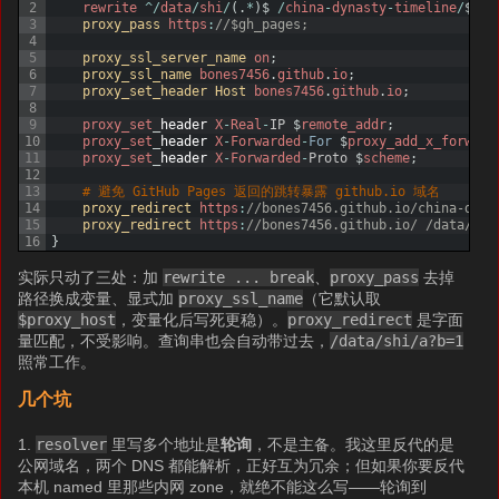
2
rewrite
^
/
data
/
shi
/
(
.
*
)
$
/
china
-
dynasty
-
timeline
/
$
1
b
3
proxy_pass 
https
:
//$gh_pages;
4
5
proxy_ssl_server_name 
on
;
6
proxy_ssl_name 
bones7456
.
github
.
io
;
7
proxy_set_header 
Host 
bones7456
.
github
.
io
;
8
9
proxy_set
_
header
X
-
Real
-
IP
$
remote_addr
;
10
proxy_set
_
header
X
-
Forwarded
-
For
$
proxy_add_x_forward
11
proxy_set
_
header
X
-
Forwarded
-
Proto
$
scheme
;
12
13
# 避免 GitHub Pages 返回的跳转暴露 github.io 域名
14
proxy_redirect 
https
:
//bones7456.github.io/china-dyna
15
proxy_redirect 
https
:
//bones7456.github.io/ /data/shi
16
}
实际只动了三处：加
rewrite ... break
、
proxy_pass
去掉
路径换成变量、显式加
proxy_ssl_name
（它默认取
$proxy_host
，变量化后写死更稳）。
proxy_redirect
是字面
量匹配，不受影响。查询串也会自动带过去，
/data/shi/a?b=1
照常工作。
几个坑
1.
resolver
里写多个地址是
轮询
，不是主备。我这里反代的是
公网域名，两个 DNS 都能解析，正好互为冗余；但如果你要反代
本机 named 里那些内网 zone，就绝不能这么写——轮询到