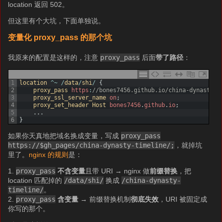
location 返回 502。
但这里有个大坑，下面单独说。
变量化 proxy_pass 的那个坑
我原来的配置是这样的，注意
proxy_pass
后面
带了路径
：
1
location
^
~
/
data
/
shi
/
{
2
proxy_pass 
https
:
//bones7456.github.io/china-dynasty-t
3
proxy_ssl_server_name 
on
;
4
proxy_set_header 
Host 
bones7456
.
github
.
io
;
5
.
.
.
6
}
如果你天真地把域名换成变量，写成
proxy_pass
https://$gh_pages/china-dynasty-timeline/;
，就掉坑
里了。
nginx 的规则
是：
1.
proxy_pass
不含变量
且带 URI → nginx 做
前缀替换
，把
location 匹配掉的
/data/shi/
换成
/china-dynasty-
timeline/
。
2.
proxy_pass
含变量
→ 前缀替换机制
彻底失效
，URI 被固定成
你写的那个。