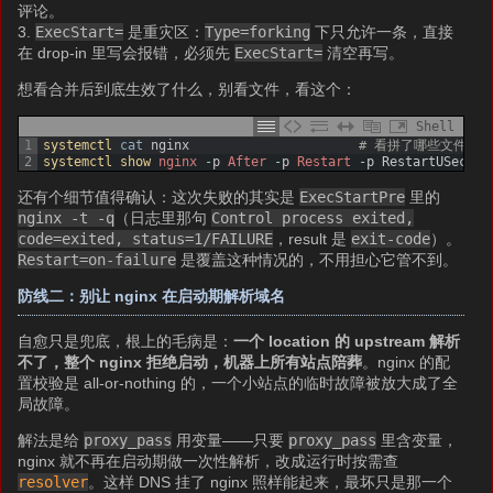
评论。
3.
ExecStart=
是重灾区：
Type=forking
下只允许一条，直接
在 drop-in 里写会报错，必须先
ExecStart=
清空再写。
想看合并后到底生效了什么，别看文件，看这个：
Shell
1
systemctl 
cat
nginx
# 看拼了哪些文件
2
systemctl 
show 
nginx
-
p
After
-
p
Restart
-
p
RestartUSec
还有个细节值得确认：这次失败的其实是
ExecStartPre
里的
nginx -t -q
（日志里那句
Control process exited,
code=exited, status=1/FAILURE
，result 是
exit-code
）。
Restart=on-failure
是覆盖这种情况的，不用担心它管不到。
防线二：别让 nginx 在启动期解析域名
自愈只是兜底，根上的毛病是：
一个 location 的 upstream 解析
不了，整个 nginx 拒绝启动，机器上所有站点陪葬
。nginx 的配
置校验是 all-or-nothing 的，一个小站点的临时故障被放大成了全
局故障。
解法是给
proxy_pass
用变量——只要
proxy_pass
里含变量，
nginx 就不再在启动期做一次性解析，改成运行时按需查
resolver
。这样 DNS 挂了 nginx 照样能起来，最坏只是那一个