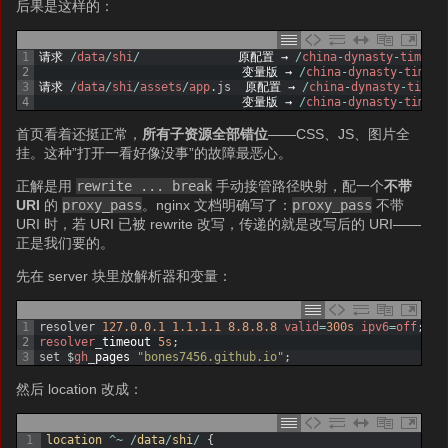
后果是这样的：
1
请求
/
data
/
shi
/
原配置
→
/
china
-
dynasty
-
timeli
2
变量版
→
/
china
-
dynasty
-
timeli
3
请求
/
data
/
shi
/
assets
/
app
.
js
原配置
→
/
china
-
dynasty
-
timel
4
变量版
→
/
china
-
dynasty
-
timeli
首页看着还挺正常，
所有子资源全部错位
——CSS、JS、图片全
挂。这种”打开一看好像没事”的故障最恶心。
正解是用
rewrite ... break
手动接管路径映射，配一个
不带
URI
的
proxy_pass
。nginx 文档明确写了：
proxy_pass
不带
URI 时，若 URI 已被 rewrite 改写，传递的就是改写后的 URI——
正是我们要的。
先在 server 块里放解析器和变量：
1
resolver
127.0.0.1
1.1.1.1
8.8.8.8
valid
=
300s
ipv6
=
off
;
2
resolver
_
timeout
5s
;
3
set
$
gh
_
pages
"bones7456.github.io"
;
然后 location 改成：
1
location
^
~
/
data
/
shi
/
{