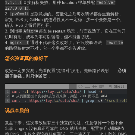
1.1.1.1
直接解析失败。那种 location 得单独配
resolver
127.0.0.1;
。
2.
ipv6=off
是刻意加的。变量化之后每次请求都要重新解析，
家宽 IPv6 到 GitHub 的连通性又不一定稳，少一个变数是一个。
确认 IPv6 走得通再打开。
3. 别指望
After=
能防住 restart 场景，前面说透了。它在正常开
机时有用，成本为零可以留着，但不能当防线。
4.
nginx -t
通过不代表这次改对了。它只校验语法，
rewrite
的路径映射对不对，它一个字都不会告诉你。
怎么验证真的修好了
改完一定要实测，光看配置”觉得对”没用。先验路径映射——
必须
测子路径，别只测首页
：
Shell
1
curl
-
sI 
https
:
/
/
luy
.li
/
data
/
shi
/
|
head
-
3
2
# 从页面里抓个真实静态资源来测，期望 200 而不是 404
3
curl
-
s
https
:
/
/
luy
.li
/
data
/
shi
/
|
grep
-
oE
'(src|href)="[
说点本质的
复盘下来，这次事故里有三个独立的问题，任意修掉一个都不会
出事：nginx 没有真正可靠的 DNS 就绪依赖、配置在启动期硬依
赖 DNS、失败之后没有任何重试。三个凑齐了，一次 1 秒的 DNS