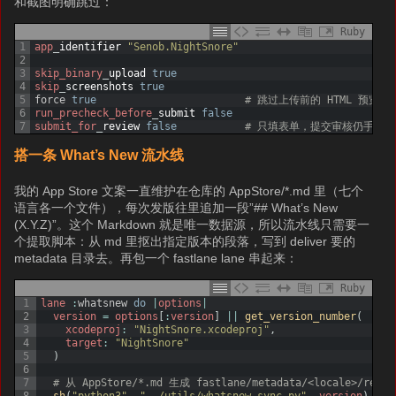
和截图明确跳过：
Ruby
1
app
_
identifier
"Senob.NightSnore"
2
3
skip_binary
_
upload
true
4
skip
_
screenshots
true
5
force
true
# 跳过上传前的 HTML 预览确
6
run_precheck_before
_
submit
false
7
submit_for
_
review
false
# 只填表单，提交审核仍手动
搭一条 What’s New 流水线
我的 App Store 文案一直维护在仓库的 AppStore/*.md 里（七个
语言各一个文件），每次发版往里追加一段”## What’s New
(X.Y.Z)”。这个 Markdown 就是唯一数据源，所以流水线只需要一
个提取脚本：从 md 里抠出指定版本的段落，写到 deliver 要的
metadata 目录去。再包一个 fastlane lane 串起来：
Ruby
1
lane
:
whatsnew
do
|
options
|
2
version
=
options
[
:
version
]
||
get_version_number
(
3
xcodeproj
:
"NightSnore.xcodeproj"
,
4
target
:
"NightSnore"
5
)
6
7
# 从 AppStore/*.md 生成 fastlane/metadata/<locale>/relea