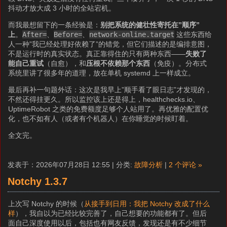
抖动才放大成 3 小时的全站宕机。
而我最想留下的一条经验是：
别把系统的健壮性寄托在”顺序”
上
。
After=
、
Before=
、
network-online.target
这些东西给
人一种”我已经处理好依赖了”的错觉，但它们描述的是编排意图，
不是运行时的真实状态。真正靠得住的只有两种东西——
失败了
能自己重试
（自愈），和
压根不依赖那个东西
（免疫）。分布式
系统里讲了很多年的道理，放在单机 systemd 上一样成立。
最后再补一句题外话：这次是我早上”顺手看了眼日志”才发现的，
不然还得挂更久。所以监控该上还是得上，healthchecks.io、
UptimeRobot 之类的免费额度足够个人站用了。再优雅的配置优
化，也不如有人（或者有个机器人）在你睡觉的时候盯着。
全文完。
发表于：2026年07月28日 12:55 | 分类:
故障分析
|
2 个评论 »
Notchy 1.3.7
上次写 Notchy 的时候（
从接手到日用：我把 Notchy 改成了什么
样
），我自以为已经比较完善了，自己想要的功能都有了。但后
面自己深度使用以后，包括也有网友反馈，发现还是有不少细节