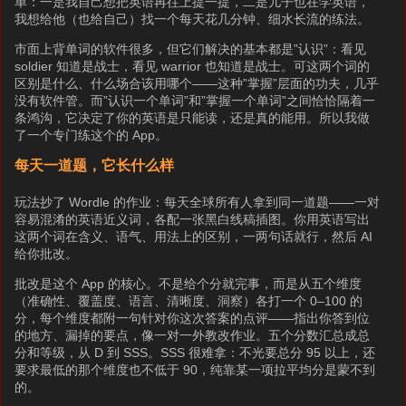
单：一是我自己想把英语再往上提一提，二是儿子也在学英语，
我想给他（也给自己）找一个每天花几分钟、细水长流的练法。
市面上背单词的软件很多，但它们解决的基本都是”认识”：看见
soldier 知道是战士，看见 warrior 也知道是战士。可这两个词的
区别是什么、什么场合该用哪个——这种”掌握”层面的功夫，几乎
没有软件管。而”认识一个单词”和”掌握一个单词”之间恰恰隔着一
条鸿沟，它决定了你的英语是只能读，还是真的能用。所以我做
了一个专门练这个的 App。
每天一道题，它长什么样
玩法抄了 Wordle 的作业：每天全球所有人拿到同一道题——一对
容易混淆的英语近义词，各配一张黑白线稿插图。你用英语写出
这两个词在含义、语气、用法上的区别，一两句话就行，然后 AI
给你批改。
批改是这个 App 的核心。不是给个分就完事，而是从五个维度
（准确性、覆盖度、语言、清晰度、洞察）各打一个 0–100 的
分，每个维度都附一句针对你这次答案的点评——指出你答到位
的地方、漏掉的要点，像一对一外教改作业。五个分数汇总成总
分和等级，从 D 到 SSS。SSS 很难拿：不光要总分 95 以上，还
要求最低的那个维度也不低于 90，纯靠某一项拉平均分是蒙不到
的。