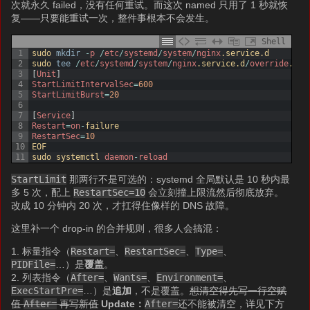
次就永久 failed，没有任何重试。而这次 named 只用了 1 秒就恢
复——只要能重试一次，整件事根本不会发生。
Shell
1
sudo 
mkdir
-
p
/
etc
/
systemd
/
system
/
nginx
.service
.d
2
sudo 
tee
/
etc
/
systemd
/
system
/
nginx
.service
.d
/
override
.con
3
[
Unit
]
4
StartLimitIntervalSec
=
600
5
StartLimitBurst
=
20
6
7
[
Service
]
8
Restart
=
on
-
failure
9
RestartSec
=
10
10
EOF
11
sudo 
systemctl 
daemon
-
reload
StartLimit
那两行不是可选的：systemd 全局默认是 10 秒内最
多 5 次，配上
RestartSec=10
会立刻撞上限流然后彻底放弃。
改成 10 分钟内 20 次，才扛得住像样的 DNS 故障。
这里补一个 drop-in 的合并规则，很多人会搞混：
1. 标量指令（
Restart=
、
RestartSec=
、
Type=
、
PIDFile=
…）是
覆盖
。
2. 列表指令（
After=
、
Wants=
、
Environment=
、
ExecStartPre=
…）是
追加
，不是覆盖。
想清空得先写一行空赋
值
After=
再写新值
Update：
After=
还不能被清空，详见下方