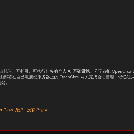
可自托管、可扩展、可执行任务的
个人 AI 基础设施
。分享者把 OpenClaw
求，背后由部署在自己电脑或服务器上的 OpenClaw 网关完成会话管理、记
清楚。
enClaw
,
龙虾
|
没有评论 »