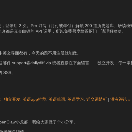
登录后 2 次。Pro 订阅（月付或年付）解锁 200 道历史题库、研读
次批改都是真金白银的 API 调用，所以免费额度给得抠门，请理解哈哈。
中英文界面都有，今天的题不用注册就能做。
support@dailydiff.vip 或者直接在下面留言——独立开发，每
 SSS。
卡
,
独立开发
,
英语app推荐
,
英语单词
,
英语学习
,
近义词辨析
|
没有评论 »
enClaw小龙虾，我给大家做了个小分享。
会议录屏总结的。