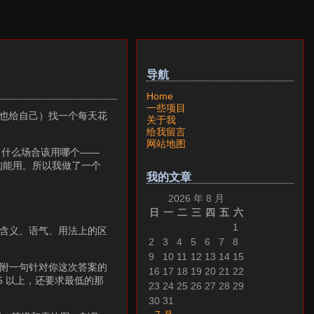
导航
Home
一些项目
也给自己）找一个每天花
关于我
给我留言
网站地图
么、什么场合该用哪个——
的能用。所以我做了一个
我的文章
2026 年 8 月
日
一
二
三
四
五
六
1
在含义、语气、用法上的区
2
3
4
5
6
7
8
9
10
11
12
13
14
15
都附一句针对你这次答案的
16
17
18
19
20
21
22
5 以上，还要求最低的那
23
24
25
26
27
28
29
30
31