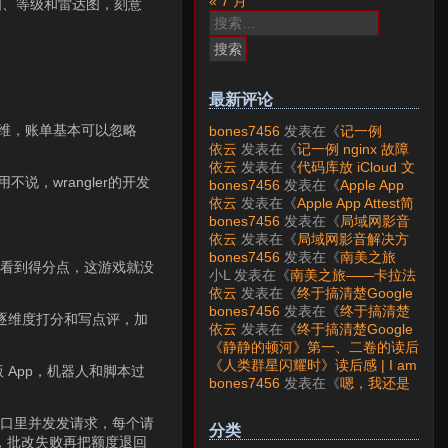
« 7 月
图、等级和雷达图，刻意
搜
索：
最新评论
运维，账单基本可以忽略
bones7456
发表在《
记一例
nginx 故障分析
》
依云
发表在《
记一例 nginx 故障
分析
》
依云
发表在《
代码库放 iCloud 文
说，wrangler的开发
件夹会怎样？
》
bones7456
发表在《
Apple App
Attest简介
》
依云
发表在《
Apple App Attest简
介
》
bones7456
发表在《
局域网影音
解决方案——Jellyfin
》
依云
发表在《
局域网影音解决方
案——Jellyfin
》
bones7456
发表在《
南美之旅
就能看到得分点，这游戏就没
——卡拉法特看莫雷诺大冰川
》
小L
发表在《
南美之旅——卡拉法
特看莫雷诺大冰川
》
依云
发表在《
终于搞清楚Google
账号的所属国家的逻辑了
》
bones7456
发表在《
终于搞清楚
责逐维度打分和写点评，加
Google账号的所属国家的逻辑
依云
发表在《
终于搞清楚Google
了
》
账号的所属国家的逻辑了
》
《静静的顿河》第一、二卷的读后
感 | I am LAZY bones?
发表在
《人类群星闪耀时》读后感 | I am
版 App，机器人和脚本过
《
《人类群星闪耀时》读后感
》
LAZY bones?
发表在《
《显微镜
bones7456
发表在《
嗯，我还是
下的大明》读后感
》
喜欢下载mp3
》
窗口里并发发请求，每个请
分类
求，批改失败再把额度退回