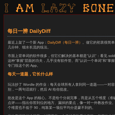
I am LAZY bone
每日一辨 DailyDiff
最近上架了一个新 App：
DailyDiff（每日一辨）
。做它的初衷很简单
几分钟、细水长流的练法。
市面上背单词的软件很多，但它们解决的基本都是”认识”：看见 sold
这种”掌握”层面的功夫，几乎没有软件管。而”认识一个单词”和”
专门练这个的 App。
每天一道题，它长什么样
玩法抄了 Wordle 的作业：每天全球所有人拿到同一道题——
别，一两句话就行，然后 AI 给你批改。
批改是这个 App 的核心。不是给个分就完事，而是从五个维度（准
点评——指出你答到位的地方、漏掉的要点，像一对一外教改作业。五个
个维度也不低于 90，纯靠某一项拉平均分是蒙不到的。