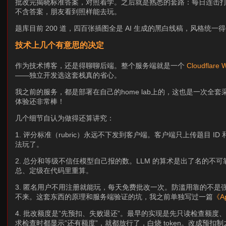
批改完揭晓标准答案，对照着学。之后就是熟悉的套路：每日连击
不含答案，朋友看到照样能去玩。
题库目前 200 道，四百张插图全是 AI 生成的黑白线稿，风格统
技术上几个有意思的决定
作为技术博客，还是得聊聊后端。整个服务端就是一个
Cloudflare 
——独立开发选这套栈真的省心。
我之前的服务，都是部署在自己的home lab上的，这也是一次全套采用
体验还非常棒！
几个细节自认为做得还算讲究：
1. 评分标准（rubric）永远不下发到客户端。客户端只上传题目
法玩了。
2. 总分和等级不信任模型自己报的数。LLM 的算术是出了名的
总、定级在代码里重算。
3. 匿名用户不用注册就能玩，每天免费批改一次。防滥用靠的不是强制登录
不来。这套东西的原理和服务端验证的坑，我之前单独写过一篇
《Ap
4. 批改额度是”先预扣、失败退还”。最早的实现是先只读检查额
求检查时都显示”还有额度”，就都放行了，白烧 token。改成预