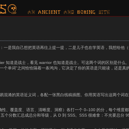
s?
AN ancient AND boring SITE
：一是我自己想把英语再往上提一提，二是儿子也在学英语，我想给他（
ier 知道是战士，看见 warrior 也知道是战士。可这两个词的区别是什
掌握一个单词”之间恰恰隔着一条鸿沟，它决定了你的英语是只能读，还是真
一对容易混淆的英语近义词，各配一张黑白线稿插图。你用英语写出这两个词
确性、覆盖度、语言、清晰度、洞察）各打一个 0–100 的分，每个维度
分数汇总成总分和等级，从 D 到 SSS。SSS 很难拿：不光要总分 9