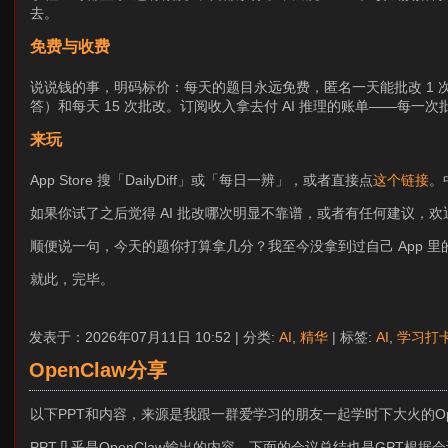
去。
免费与收费
说说钱的事，明码标价：每天的题目永远免费，匿名一天能批改 1 次，
答）和每天 15 次批改。订阅收入拿去付 AI 推理的账单——每一
来玩
App Store 搜「DailyDiff」或「每日一辨」，或者直接点
这个链接
。
如果你试了之后觉得 AI 批改哪次明显不靠谱，或者有任何建议，欢迎邮件 
顺便说一句，今天的题你打算拿几分？我至今没拿到过自己 App 里的
就此，完毕。
发表于：2026年07月11日 10:52 | 分类:
AI
,
精华
| 标签:
AI
,
学习打
OpenClaw分享
以下PPT和内容，来源是我跟一群爱学习的朋友一起学时下大火的Op
PPT几乎是OpenClaw输出的内容，下面的会议总结也是GPT根据