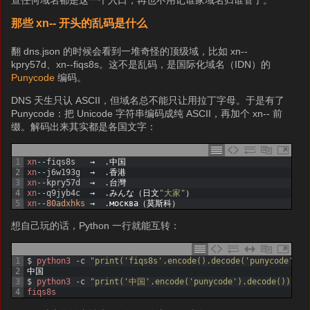
查任何域名都是这一个入口，再也不用记谁家域名归谁管了。
那些 xn-- 开头的乱码是什么
翻 dns.json 的时候会看到一堆奇怪的顶级域，比如 xn--
kpry57d、xn--fiqs8s。这不是乱码，是国际化域名（IDN）的
Punycode
编码。
DNS 天生只认 ASCII，但域名总不能只让用拉丁字母。于是有了
Punycode：把 Unicode 字符串编码成纯 ASCII，再加个 xn-- 前
缀。解码出来其实都是各国文字：
1
xn
--
fiqs8s
→
.
中国
2
xn
--
j6w193g
→
.
香港
3
xn
--
kpry57d
→
.
台灣
4
xn
--
q9jyb4c
→
.
みんな（日文
"大家"
）
5
xn
--
80adxhks
→
.
москва（莫斯科）
想自己玩的话，Python 一行就能互转：
1
$
python3
-
c
"print('fiqs8s'.encode().decode('punycode'))"
2
中国
3
$
python3
-
c
"print('中国'.encode('punycode').decode())"
4
fiqs8s