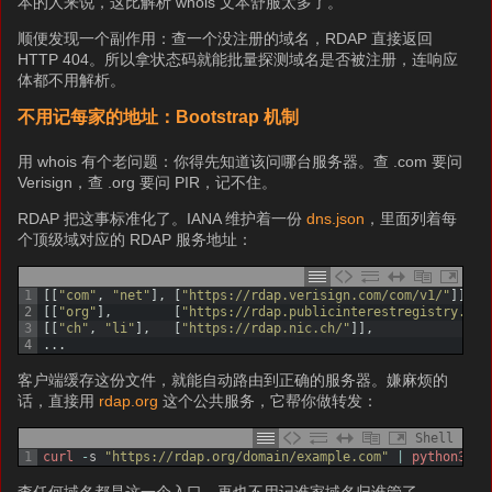
本的人来说，这比解析 whois 文本舒服太多了。
顺便发现一个副作用：查一个没注册的域名，RDAP 直接返回
HTTP 404。所以拿状态码就能批量探测域名是否被注册，连响应
体都不用解析。
不用记每家的地址：Bootstrap 机制
用 whois 有个老问题：你得先知道该问哪台服务器。查 .com 要问
Verisign，查 .org 要问 PIR，记不住。
RDAP 把这事标准化了。IANA 维护着一份
dns.json
，里面列着每
个顶级域对应的 RDAP 服务地址：
1
[
[
"com"
,
"net"
]
,
[
"https://rdap.verisign.com/com/v1/"
]
]
,
2
[
[
"org"
]
,
[
"https://rdap.publicinterestregistry.org
3
[
[
"ch"
,
"li"
]
,
[
"https://rdap.nic.ch/"
]
]
,
4
.
.
.
客户端缓存这份文件，就能自动路由到正确的服务器。嫌麻烦的
话，直接用
rdap.org
这个公共服务，它帮你做转发：
Shell
1
curl
-
s
"https://rdap.org/domain/example.com"
|
python3
-
m