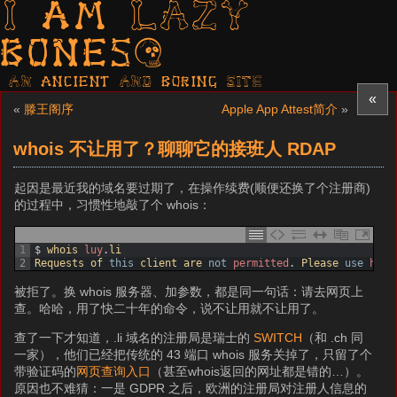
I am LAZY
bones?
AN ancient AND boring SITE
«
«
滕王阁序
Apple App Attest简介
»
whois 不让用了？聊聊它的接班人 RDAP
起因是最近我的域名要过期了，在操作续费(顺便还换了个注册商)
的过程中，习惯性地敲了个 whois：
1
$
whois 
luy
.
li
2
Requests 
of 
this
client 
are 
not
permitted
.
Please 
use
http
被拒了。换 whois 服务器、加参数，都是同一句话：请去网页上
查。哈哈，用了快二十年的命令，说不让用就不让用了。
查了一下才知道，.li 域名的注册局是瑞士的
SWITCH
（和 .ch 同
一家），他们已经把传统的 43 端口 whois 服务关掉了，只留了个
带验证码的
网页查询入口
（甚至whois返回的网址都是错的…）。
原因也不难猜：一是 GDPR 之后，欧洲的注册局对注册人信息的