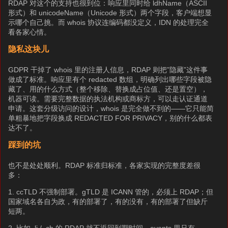
RDAP 对这个的支持也很到位：响应里同时给 ldhName（ASCII
形式）和 unicodeName（Unicode 形式）两个字段，客户端想显
示哪个自己挑。而 whois 协议连编码都没定义，IDN 的处理完全
看各家心情。
隐私这块儿
GDPR 干掉了 whois 里的注册人信息，RDAP 则把”隐藏”这件事
做成了标准。响应里有个 redacted 数组，明确列出哪些字段被隐
藏了、用的什么方式（整个移除、替换成占位值、还是置空），
机器可读。需要完整数据的执法机构或商标方，可以走认证通道
申请。这套分级访问的设计，whois 是完全做不到的——它只能简
单粗暴地把字段换成 REDACTED FOR PRIVACY，别的什么都表
达不了。
踩到的坑
也不是处处顺利。RDAP 标准归标准，各家实现的完整度差很
多：
1. ccTLD 不强制部署。gTLD 是 ICANN 管的，必须上 RDAP；但
国家域名各自为政，有的部署了，有的没有，有的部署了但缺斤
短两。