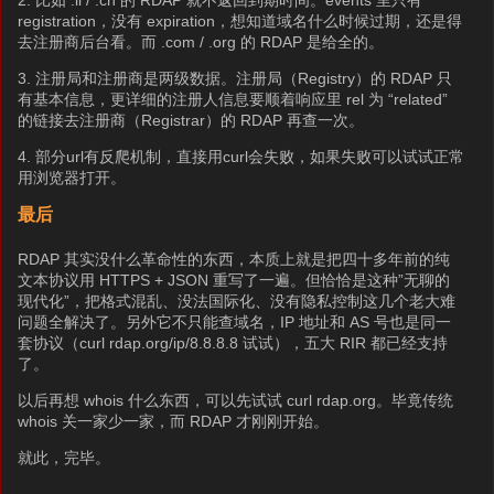
2. 比如 .li / .ch 的 RDAP 就不返回到期时间。events 里只有
registration，没有 expiration，想知道域名什么时候过期，还是得
去注册商后台看。而 .com / .org 的 RDAP 是给全的。
3. 注册局和注册商是两级数据。注册局（Registry）的 RDAP 只
有基本信息，更详细的注册人信息要顺着响应里 rel 为 “related”
的链接去注册商（Registrar）的 RDAP 再查一次。
4. 部分url有反爬机制，直接用curl会失败，如果失败可以试试正常
用浏览器打开。
最后
RDAP 其实没什么革命性的东西，本质上就是把四十多年前的纯
文本协议用 HTTPS + JSON 重写了一遍。但恰恰是这种”无聊的
现代化”，把格式混乱、没法国际化、没有隐私控制这几个老大难
问题全解决了。另外它不只能查域名，IP 地址和 AS 号也是同一
套协议（curl rdap.org/ip/8.8.8.8 试试），五大 RIR 都已经支持
了。
以后再想 whois 什么东西，可以先试试 curl rdap.org。毕竟传统
whois 关一家少一家，而 RDAP 才刚刚开始。
就此，完毕。