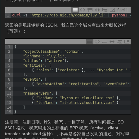
Shell
1
curl
-
s
"https://rdap.nic.ch/domain/luy.li"
|
python3
-
m
j
返回的是规规矩矩的 JSON。我自己这个域名查出来大概长这样
（节选）：
1
{
2
"objectClassName"
:
"domain"
,
3
"ldhName"
:
"luy.li"
,
4
"status"
:
[
"active"
]
,
5
"entities"
:
[
6
{
"roles"
:
[
"registrar"
]
,
.
.
.
"Dynadot Inc."
.
.
.
7
]
,
8
"events"
:
[
9
{
"eventAction"
:
"registration"
,
"eventDate"
:
"20
10
]
,
11
"nameservers"
:
[
12
{
"ldhName"
:
"byron.ns.cloudflare.com"
}
,
13
{
"ldhName"
:
"itzel.ns.cloudflare.com"
}
14
]
15
}
注册商、注册日期、NS、状态，一目了然。所有时间都是 ISO
8601 格式，状态码用的是标准的 EPP 状态（active、client
transfer prohibited 这种），不再是各家自己发明的描述。对写脚