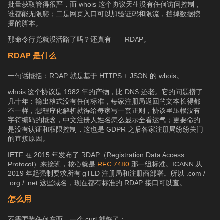
批量获取管得很严，而 whois 这个协议天生没有任何访问控制，
谁都能无限爬；二是网页入口可以加验证码和限流，挡掉数据挖
掘的脚本。
那命令行党就没活路了吗？还真有——RDAP。
RDAP 是什么
一句话概括：RDAP 就是基于 HTTPS + JSON 的 whois。
whois 这个协议是 1982 年的产物，比 DNS 还老。它的问题攒了
几十年：输出格式没有任何标准，每家注册局返回的文本长得都
不一样，想程序化解析就得给每家写一套正则；协议里压根没有
字符编码的概念，中文注册人姓名怎么显示全看运气；更要命的
是没有认证和权限控制，这也是 GDPR 之后各家注册局纷纷关门
的直接原因。
IETF 在 2015 年发布了 RDAP（Registration Data Access
Protocol）来接班，核心就是
RFC 7480
那一组标准。ICANN 从
2019 年起强制要求所有 gTLD 注册局和注册商部署。所以 .com /
.org / .net 这些域名，现在都有标准的 RDAP 接口可以查。
怎么用
不需要装任何东西，一个 curl 就够了：