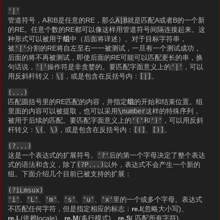
'|'
管道符号，A和B是任意的RE，那么
A|B
就是匹配A或者B的一个新
的RE。任意个数的RE都可以像这样用管道符号间隔连接起来。这
种形式可以被用于
组
中（后面将详述）。对于目标字符串，
被
'|'
分割的RE将自左至右一一被测试，一旦有一个测试成功，
后面的将不再被测试，即使后面的RE可能可以匹配更长的串，换
句话说，
'|'
操作符是非贪婪的。要匹配字面意义上的
'|'
，可以
用反斜杆转义：
\|
，或是包含在反括号内：
[|]
。
(...)
匹配圆括号里的RE匹配的内容，并指定
组
的开始和结束位置。组
里面的内容可以被提取，也可以采用
\number
这样的特殊序列，
被用于后续的匹配。要匹配字面意义上的
'('
和
')'
，可以用反斜
杆转义：
\(
、
\)
，或是包含在反括号内：
[(]
、
[)]
。
(?...)
这是一个表达式的扩展符号。
'?'
后的第一个字母决定了整个表达
式的语法和含义，除了
(?P
...)
以外，表达式不会产生一个新的
组。下面介绍几个目前已被支持的扩展：
(?iLmsux)
'i'
、
'L'
、
'm'
、
's'
、
'u'
、
'x'
里的一个或多个字母。表达式
不匹配任何字符，但是指定相应的标志：
re.I
(忽略大小写)、
re.L
(依赖locale)、
re.M
(多行模式)、
re.S
(.匹配所有字符)、