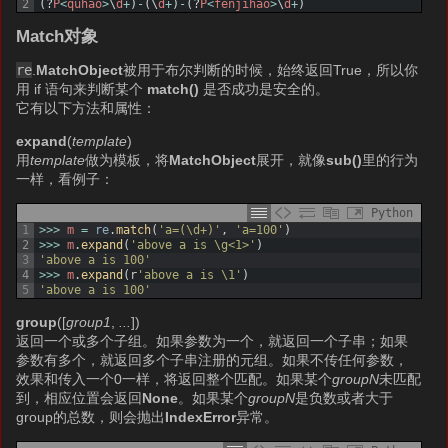
2
(
?
P
<
quhao
>
\
d
+
)
-
(
\
d
+
)
-
(
?
P
<
fenjihao
>
\
d
+
)
Match对象
re
.
MatchObject
被用于布尔判断的时候，始终返回True，所以你
用 if 语句来判断某个
match()
是否成功是安全的。
它有以下方法和属性：
expand
(
template
)
用
template
做为模板，将
MatchObject
展开，就像
sub()
里的行为
一样，看例子：
Python
1
>>>
m
=
re
.
match
(
'a=(\d+)'
,
'a=100'
)
2
>>>
m
.
expand
(
'above a is \g<1>'
)
3
'above a is 100'
4
>>>
m
.
expand
(
r
'above a is \1'
)
5
'above a is 100'
group
([
group1
,
...
])
返回一个或多个子组。如果参数为一个，就返回一个子串；如果
参数有多个，就返回多个子串注册的元组。如果不传任何参数，
效果和传入一个0一样，将返回整个匹配。如果某个
groupN
未匹配
到，相应位置会返回
None
。如果某个
groupN
是负数或者大于
group的总数，则会抛出
IndexError
异常。