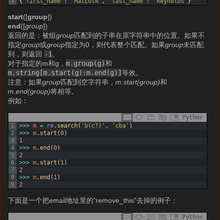
3
{
'first_name'
:
'Malcolm'
,
'last_name'
:
'Reynolds'
}
start
([
group
])
end
([
group
])
返回的是：被组
group
匹配到的子串在原字符串中的位置。如果不
指定
group
或
group
指定为0，则代表整个匹配。如果
group
未匹配
到，则返回
-1
。
对于指定的m和g，
m.group(g)
和
m.string[m.start(g):m.end(g)]
等效。
注意：如果
group
匹配到空字符串，
m.start(group)
和
m.end(group)
将相等。
例如：
Python
1
>>>
m
=
re
.
search
(
'b(c?)'
,
'cba'
)
2
>>>
m
.
start
(
0
)
3
1
4
>>>
m
.
end
(
0
)
5
2
6
>>>
m
.
start
(
1
)
7
2
8
>>>
m
.
end
(
1
)
9
2
下面是一个把email地址里的“remove_this”去掉的例子：
Python