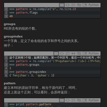
Python
1
>>>
pattern
=
re
.
compile
(
"o"
,
re
.
S
|
re
.
U
)
2
>>>
pattern
.
flags
3
48
groups
RE所含有的组的个数。
groupindex
一个字典，定义了命名组的名字和序号之间的关系。
例子：
Python
1
这个正则有
3
个组，如果匹配到，第一个叫区号，最后一个叫分机号，中间的
2
>>>
pattern
=
re
.
compile
(
"(?P<quhao>\d+)-(\d+)-(?P<fenjiha
3
>>>
pattern
.
groups
4
3
5
>>>
pattern
.
groupindex
6
{
'fenjihao'
:
3
,
'quhao'
:
1
}
pattern
建立本RE的原始字符串，相当于源代码了，呵呵。
还是上面这个正则，可以看到，会原样返回：
Python
1
>>>
print
pattern
.
pattern