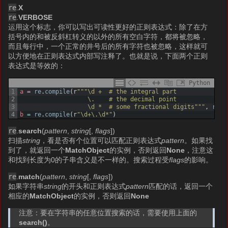
re
.
X
re
.
VERBOSE
运用这个标志，你可以写出可读性更好的正则表达式：除了在方
括号内的和被反斜杠转义的以外的所有空白字符，都将被忽略，
而且每行中，一个正常的井号后的所有字符也被忽略，这样就可
以方便地在正则表达式内部写注释了。也就是说，下面两个正则
表达式是等效的：
Python
1
a
=
re
.
compile
(
r
"""\d +  # the integral part
2
                   \.    # the decimal point
3
                   \d *  # some fractional digits"""
,
re
.
X
4
b
=
re
.
compile
(
r
"\d+\.\d*"
)
re
.
search
(
pattern
,
string
[,
flags
])
扫描
string
，看是否有个位置可以匹配正则表达式
pattern
。如果找
到了，就返回一个
MatchObject
的实例，否则返回
None
，注意这
和找到长度为0的子串含义是不一样的。搜索过程受
flags
的影响。
re
.
match
(
pattern
,
string
[,
flags
])
如果字符串
string
的开头和正则表达式
pattern
匹配的话，返回一个
相应的
MatchObject
的实例，否则返回
None
注意：要在字符串的任意位置搜索的话，需要使用上面的
search()
。