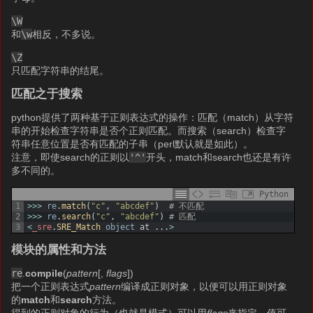
\W
和
\w
相反，不多说。
\Z
只匹配字符串的结尾。
匹配之于搜索
python提供了两种基于正则表达式的操作：匹配（match）从字符
串的开始检查字符串是否个正则匹配。而搜索（search）检查字
符串任意位置是否有匹配的子串（perl默认就是如此）。
注意，即使search的正则以
'^'
开头，match和search也还是有许
多不同的。
Python
1
>>>
re
.
match
(
"c"
,
"abcdef"
)
# 不匹配
2
>>>
re
.
search
(
"c"
,
"abcdef"
)
# 匹配
3
<
_sre
.
SRE_Match 
object
at
.
.
.
>
模块的属性和方法
re
.
compile
(
pattern
[,
flags
])
把一个正则表达式
pattern
编译成正则对象，以便可以用正则对象
的
match
和
search
方法。
得到的正则对象的行为（也就是模式）可以用
flags
来指定，值可