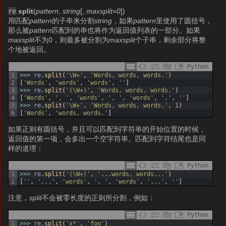
re
.
split
(
pattern
,
string
[,
maxsplit=0
])
用匹配
pattern
的子串来分割
string
，如果
pattern
里使用了圆括号，
那么被
pattern
匹配到的串也将作为返回值列表的一部分。如果
maxsplit
不为0，则最多被分割为
maxsplit
个子串，剩余部分将整
个地被返回。
Python
1
>>>
re
.
split
(
'\W+'
,
'Words, words, words.'
)
2
[
'Words'
,
'words'
,
'words'
,
''
]
3
>>>
re
.
split
(
'(\W+)'
,
'Words, words, words.'
)
4
[
'Words'
,
', '
,
'words'
,
', '
,
'words'
,
'.'
,
''
]
5
>>>
re
.
split
(
'\W+'
,
'Words, words, words.'
,
1
)
6
[
'Words'
,
'words, words.'
]
如果正则有圆括号，并且可以匹配到字符串的开始位置的时候，
返回值的第一项，会多出一个空字符串。匹配到字符结尾也是同
样的道理：
Python
1
>>>
re
.
split
(
'(\W+)'
,
'...words, words...'
)
2
[
''
,
'...'
,
'words'
,
', '
,
'words'
,
'...'
,
''
]
注意，
split
不会被零长度的正则所分割，例如：
Python
1
>>>
re
.
split
(
'x*'
,
'foo'
)