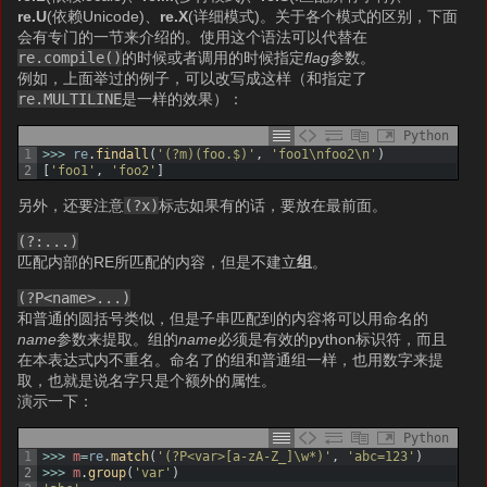
re.U
(依赖Unicode)、
re.X
(详细模式)。关于各个模式的区别，下面
会有专门的一节来介绍的。使用这个语法可以代替在
re.compile()
的时候或者调用的时候指定
flag
参数。
例如，上面举过的例子，可以改写成这样（和指定了
re.MULTILINE
是一样的效果）：
Python
1
>>>
re
.
findall
(
'(?m)(foo.$)'
,
'foo1\nfoo2\n'
)
2
[
'foo1'
,
'foo2'
]
另外，还要注意
(?x)
标志如果有的话，要放在最前面。
(?:...)
匹配内部的RE所匹配的内容，但是不建立
组
。
(?P<name>...)
和普通的圆括号类似，但是子串匹配到的内容将可以用命名的
name
参数来提取。组的
name
必须是有效的python标识符，而且
在本表达式内不重名。命名了的组和普通组一样，也用数字来提
取，也就是说名字只是个额外的属性。
演示一下：
Python
1
>>>
m
=
re
.
match
(
'(?P<var>[a-zA-Z_]\w*)'
,
'abc=123'
)
2
>>>
m
.
group
(
'var'
)