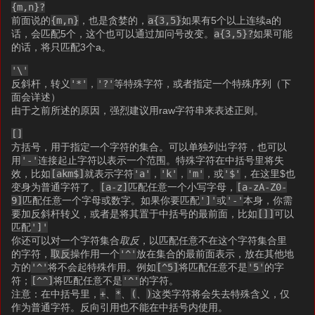
{m,n}?
前面说的
{m,n}
，也是贪婪的，
a{3,5}
如果有5个以上连续a的
话，会匹配5个，这个也可以通过加问号改变。
a{3,5}?
如果可能
的话，将只匹配3个a。
'\'
反斜杆，转义
'*'
，
'?'
等特殊字符，或者指定一个特殊序列（下
面会详述）
由于之前所述的原因，强烈建议用raw字符串来表述正则。
[]
方括号，用于指定一个字符的集合。可以单独列出字符，也可以
用
'-'
连接起止字符以表示一个范围。特殊字符在中括号里将失
效，比如
[akm$]
就表示字符
'a'
，
'k'
，
'm'
，或
'$'
，在这里$也
变身为普通字符了。
[a-z]
匹配任意一个小写字母，
[a-zA-Z0-
9]
匹配任意一个字母或数字。如果你要匹配
']'
或
'-'
本身，你需
要加反斜杆转义，或者是将其置于中括号的最前面，比如
[]]
可以
匹配
']'
你还可以对一个字符集合
取反
，以匹配任意不在这个字符集合里
的字符，
取反
操作用一个
'^'
放在集合的最前面表示，放在其他地
方的
'^'
将不会起特殊作用。例如
[^5]
将匹配任意不是
'5'
的字
符；
[^^]
将匹配任意不是
'^'
的字符。
注意：在中括号里，
+
、
*
、
(
、
)
这类字符将会失去特殊含义，仅
作为普通字符。反向引用也不能在中括号内使用。