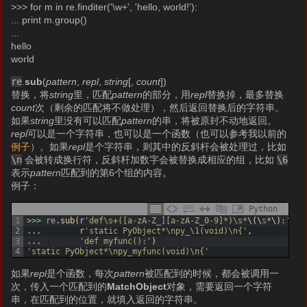
>>> for m in re.finditer('\w+', 'hello, world!'):
... print m.group()
...
hello
world
re
.
sub
(
pattern
,
repl
,
string
[,
count
])
替换，将
string
里，匹配
pattern
的部分，用
repl
替换掉，最多替换
count
次（剩余的匹配将不做处理），然后返回替换后的字符串。
如果
string
里没有可以匹配
pattern
的串，将被原封不动地返回。
repl
可以是一个字符串，也可以是一个函数（也可以参考我以前的
例子
）。如果
repl
是个字符串，则其中的反斜杆会被处理过，比如
\n
会被转成换行符，反斜杆加数字会被替换成相应的组，比如
\6
表示
pattern
匹配到的第6个组的内容。
例子：
Python
1
>>>
re
.
sub
(
r
'def\s+([a-zA-Z_][a-zA-Z_0-9]*)\s*
\
(
\
s
*
\
)
:'
,
2
.
.
.
r
'static PyObject*\npy_\1(void)\n{'
,
3
.
.
.
'def myfunc():'
)
4
'static PyObject*\npy_myfunc(void)\n{'
如果
repl
是个函数，每次
pattern
被匹配到的时候，都会被调用一
次，传入一个匹配到的
MatchObject
对象，需要返回一个字符
串，在匹配到的位置，就填入返回的字符串。