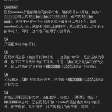
\number
匹配number所指的组相同的字符串。组的序号从1开始。例如：
(.+) \1
可以匹配
'the the'
和
'55 55'
，但不匹配
'the
end'
。这种序列在一个正则表达式里最多可以有99个，如果
number
以0开头，或是有3位以上的数字，就会被当做八进制表示
的字符了。同时，这个也不能用于方括号内。
\A
只匹配字符串的开始。
\b
匹配单词边界（包括开始和结束），这里的“单词”，是指连续的字
母、数字和下划线组成的字符串。注意，
\b
的定义是
\w
和
\W
的交
界，所以精确的定义有赖于
UNICODE
和
LOCALE
这两个标志位。
\B
和
\b
相反，
\B
匹配非单词边界。也依赖于
UNICODE
和
LOCALE
这两
个标志位。
\d
未指定
UNICODE
标志时，匹配数字，等效于：
[0-9]
。指定了
UNICODE
标志时，还会匹配其他Unicode库里描述为字符串的符
号。便于理解，举个例子（好不容易找的例子啊，呵呵）：