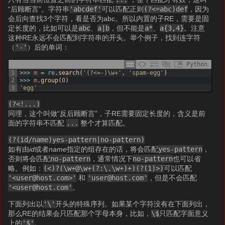
“后顾断言”。字符串
'abcdef'
可以匹配正则
(?<=abc)def
，因为
会后向查找3个字符，看是否为abc。所以内置的子RE，需要是固
定长度的，比如可以是
abc
、
a|b
，但不能是
a*
、
a{3,4}
。注意
这种RE永远不会匹配到字符串的开头。举个例子，找到连字符
（
'-'
）后的单词：
Python
1
>>>
m
=
re
.
search
(
'(?<=-)\w+'
,
'spam-egg'
)
2
>>>
m
.
group
(
0
)
3
'egg'
(?<!...)
同理，这个叫做“反后顾断言”，子RE需要固定长度的，含义是前
面的字符串不匹配
...
整个才算匹配。
(?(id/name)yes-pattern|no-pattern)
如有由
id
或者
name
指定的组存在的话，将会匹配
yes-pattern
，
否则将会匹配
no-pattern
，通常情况下
no-pattern
也可以省
略。例如：
(<)?(\w+@\w+(?:\.\w+)+)(?(1)>)
可以匹配
'<user@host.com>'
和
'user@host.com'
，但是不会匹配
'<user@host.com'
。
下面列出以
'\'
开头的特殊序列。如果某个字符没有在下面列出，
那么RE的结果会只匹配那个字母本身，比如，
\$
只匹配字面意义
上的
'$'
。