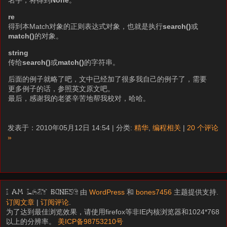
re
得到本Match对象的正则表达式对象，也就是执行
search()
或
match()
的对象。
string
传给
search()
或
match()
的字符串。
后面的例子就略了吧，文中已经加了很多我自己的例子了，需要
更多例子的话，参照英文原文吧。
最后，感谢我的老婆辛苦地帮我校对，哈哈。
发表于：2010年05月12日 14:54 | 分类:
精华
,
编程相关
|
20 个评论
»
由
WordPress
和
bones7456
主题提供支持.
I am LAZY bones?
订阅文章
|
订阅评论
.
为了达到最佳浏览效果，请使用firefox等非IE内核浏览器和1024*768
以上的分辨率。
美ICP备98753210号