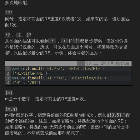
多次地匹配。
'?'
问号，指定将前面的RE重复0次或者1次，如果有的话，也尽量匹
配1次。
*?
，
+?
，
??
从前面的描述可以看到
'*'
，
'+'
和
'?'
都是
贪婪的
，但这也许并
不是我们说要的，所以，可以在后面加个问号，将策略改为
非贪
婪
，只匹配尽量少的RE。示例，体会两者的区别：
Python
1
>>>
re
.
findall
(
'<(.*)>'
,
'<H1>title</H1>'
)
2
[
'H1>title</H1'
]
3
>>>
re
.
findall
(
'<(.*?)>'
,
'<H1>title</H1>'
)
4
[
'H1'
,
'/H1'
]
{m}
m是一个数字，指定将前面的RE重复m次。
{m,n}
m和n都是数字，指定将前面的RE重复m到n次，例如
a{3,5}
匹配
3到5个连续的a。注意，如果省略m，将匹配0到n个前面的RE；
如果省略n，将匹配n到无穷多个前面的RE；当然中间的逗号是不
能省略的，不然就变成前面那种形式了。