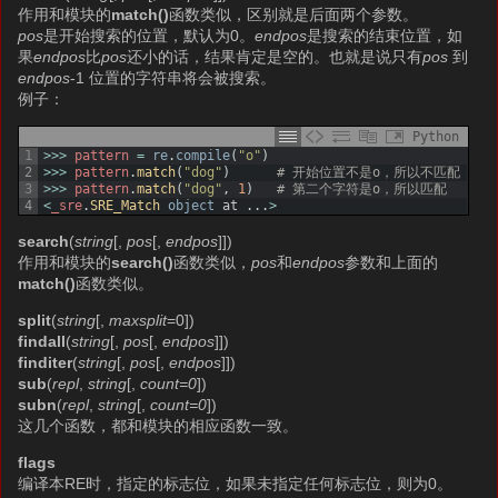
作用和模块的
match()
函数类似，区别就是后面两个参数。
pos
是开始搜索的位置，默认为0。
endpos
是搜索的结束位置，如
果
endpos
比
pos
还小的话，结果肯定是空的。也就是说只有
pos
到
endpos
-1 位置的字符串将会被搜索。
例子：
Python
1
>>>
pattern
=
re
.
compile
(
"o"
)
2
>>>
pattern
.
match
(
"dog"
)
# 开始位置不是o，所以不匹配
3
>>>
pattern
.
match
(
"dog"
,
1
)
# 第二个字符是o，所以匹配
4
<
_sre
.
SRE_Match 
object
at
.
.
.
>
search
(
string
[,
pos
[,
endpos
]])
作用和模块的
search()
函数类似，
pos
和
endpos
参数和上面的
match()
函数类似。
split
(
string
[,
maxsplit
=0])
findall
(
string
[,
pos
[,
endpos
]])
finditer
(
string
[,
pos
[,
endpos
]])
sub
(
repl
,
string
[,
count=0
])
subn
(
repl
,
string
[,
count=0
])
这几个函数，都和模块的相应函数一致。
flags
编译本RE时，指定的标志位，如果未指定任何标志位，则为0。