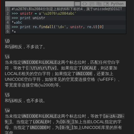
Python
1
#\u2076\和u2084分别是上标的6和下标的4，属于unicode的DIGIT
2
>>>
unistr
=
u
'\u2076\u2084abc'
3
>>>
print
unistr
4
⁶₄
abc
5
>>>
print
re
.
findall
(
'\d+'
,
unistr
,
re
.
U
)
[
0
]
6
⁶₄
\D
和
\d
相反，不多说了。
\s
当未指定
UNICODE
和
LOCALE
这两个标志位时，匹配任何空白字
符，等效于
[ \t\n\r\f\v]
。如果指定了
LOCALE
，则还要加
LOCALE相关的空白字符；如果指定了
UNICODE
，还要加上
UNICODE空白字符，如较常见的空宽度连接空格（\uFEFF）、
零宽度非连接空格(\u200B)等。
\S
和
\s
相反，也不多说。
\w
当未指定
UNICODE
和
LOCALE
这两个标志位时，等效于
[a-zA-Z0-
9_]
。当指定了
LOCALE
时，为
[0-9_]
加上当前LOCAL指定的字
母。当指定了
UNICODE
时，为
[0-9_]
加上UNICODE库里的所有
字母。