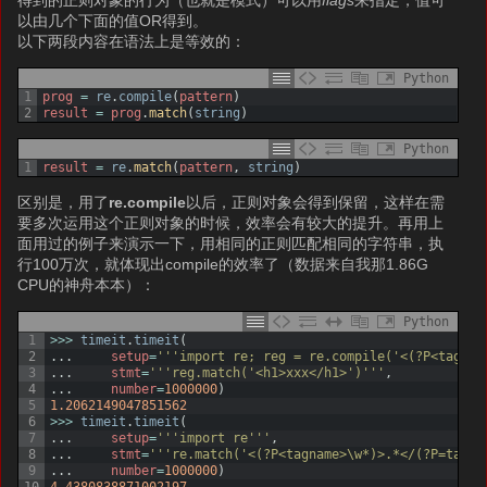
以由几个下面的值OR得到。
以下两段内容在语法上是等效的：
Python
1
prog
=
re
.
compile
(
pattern
)
2
result
=
prog
.
match
(
string
)
Python
1
result
=
re
.
match
(
pattern
,
string
)
区别是，用了
re.compile
以后，正则对象会得到保留，这样在需
要多次运用这个正则对象的时候，效率会有较大的提升。再用上
面用过的例子来演示一下，用相同的正则匹配相同的字符串，执
行100万次，就体现出compile的效率了（数据来自我那1.86G
CPU的神舟本本）：
Python
1
>>>
timeit
.
timeit
(
2
.
.
.
setup
=
'''import re; reg = re.compile('<(?P<tagnam
3
.
.
.
stmt
=
'''reg.match('<h1>xxx</h1>')'''
,
4
.
.
.
number
=
1000000
)
5
1.2062149047851562
6
>>>
timeit
.
timeit
(
7
.
.
.
setup
=
'''import re'''
,
8
.
.
.
stmt
=
'''re.match('<(?P<tagname>\w*)>.*</(?P=tagna
9
.
.
.
number
=
1000000
)
10
4.4380838871002197