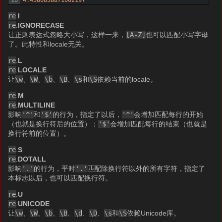
re
.
I
re
.
IGNORECASE
让正则表达式忽略大小写，这样一来，
[A-Z]
也可以匹配小写字母
了。此特性和locale无关。
re
.
L
re
.
LOCALE
让
\w
、
\W
、
\b
、
\B
、
\s
和
\S
依赖当前的locale。
re
.
M
re
.
MULTILINE
影响
'^'
和
'$'
的行为，指定了以后，
'^'
会增加匹配每行的开始
（也就是换行符后的位置）；
'$'
会增加匹配每行的结束（也就是
换行符前的位置）。
re
.
S
re
.
DOTALL
影响
'.'
的行为，平时
'.'
匹配除换行符以外的所有字符，指定了
本标志以后，也可以匹配换行符。
re
.
U
re
.
UNICODE
让
\w
、
\W
、
\b
、
\B
、
\d
、
\D
、
\s
和
\S
依赖Unicode库。