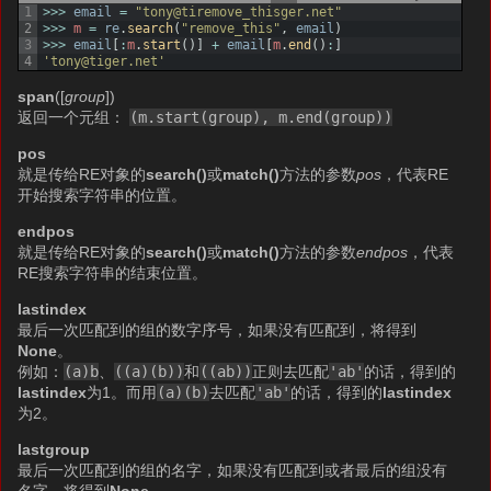
1
>>>
email
=
"tony@tiremove_thisger.net"
2
>>>
m
=
re
.
search
(
"remove_this"
,
email
)
3
>>>
email
[
:
m
.
start
(
)
]
+
email
[
m
.
end
(
)
:
]
4
'tony@tiger.net'
span
([
group
])
返回一个元组：
(m.start(group), m.end(group))
pos
就是传给RE对象的
search()
或
match()
方法的参数
pos
，代表RE
开始搜索字符串的位置。
endpos
就是传给RE对象的
search()
或
match()
方法的参数
endpos
，代表
RE搜索字符串的结束位置。
lastindex
最后一次匹配到的组的数字序号，如果没有匹配到，将得到
None
。
例如：
(a)b
、
((a)(b))
和
((ab))
正则去匹配
'ab'
的话，得到的
lastindex
为1。而用
(a)(b)
去匹配
'ab'
的话，得到的
lastindex
为2。
lastgroup
最后一次匹配到的组的名字，如果没有匹配到或者最后的组没有
名字，将得到
None
。