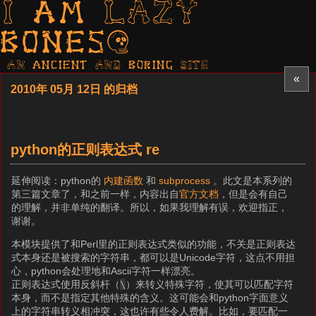
I am LAZY
bones?
AN ancient AND boring SITE
«
2010年 05月 12日 的归档
python的正则表达式 re
延伸阅读：python的
内建函数
和
subprocess
。此文是本系列的
第三篇文章了，和之前一样，内容出自
官方文档
，但是会有自己
的理解，并非单纯的翻译。所以，如果我理解有误，欢迎指正，
谢谢。
本模块提供了和Perl里的正则表达式类似的功能，不关是正则表达
式本身还是被搜索的字符串，都可以是Unicode字符，这点不用担
心，python会处理地和Ascii字符一样漂亮。
正则表达式使用反斜杆（
\
）来转义特殊字符，使其可以匹配字符
本身，而不是指定其他特殊的含义。这可能会和python字面意义
上的字符串转义相冲突，这也许有些令人费解。比如，要匹配一