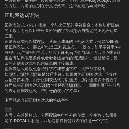
另外值得一提的是，re模块的方法，大多也就是RegexObject对象
的方法，两者的区别在于执行效率。这个在最后再展开吧。
正则表达式语法
正则表达式（RE）指定一个与之匹配的字符集合；本模块所提供
的函数，将可以用来检查所给的字符串是否与指定的正则表达式
匹配。
正则表达式可以被连接，从而形成新的正则表达式；例如A和B都
是正则表达式，那么AB也是正则表达式。一般地，如果字符串
p
与
A匹配，
q
与B匹配的话，那么字符串
pq
也会与AB匹配，但A或者B
里含有边界限定条件或者命名组操作的情况除外。也就是说，复
杂的正则表达式可以用简单的连接而成。
正则表达式可以包含特殊字符和普通字符，大部分字符比
如
'A'
，
'a'
和
'0'
都是普通字符，如果做为正则表达式，它们将
匹配它们本身。由于正则表达式可以连接，所以连接多个普通字
符而成的正则表达式
last
也将匹配
'last'
。（后面将用不带引号
的表示正则表达式，带引号的表示字符串）
下面就来介绍正则表达式的特殊字符：
'.'
点号，在普通模式，它匹配除换行符外的任意一个字符；如果指
定了
DOTALL
标记，匹配包括换行符以内的任意一个字符。