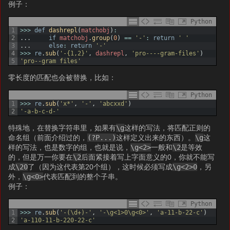
例子：
Python
1
>>>
def
dashrepl
(
matchobj
)
:
2
.
.
.
if
matchobj
.
group
(
0
)
==
'-'
:
return
' '
3
.
.
.
else
:
return
'-'
4
>>>
re
.
sub
(
'-{1,2}'
,
dashrepl
,
'pro----gram-files'
)
5
'pro--gram files'
零长度的匹配也会被替换，比如：
Python
1
>>>
re
.
sub
(
'x*'
,
'-'
,
'abcxxd'
)
2
'-a-b-c-d-'
特殊地，在替换字符串里，如果有
\g
这样的写法，将匹配正则的
命名组（前面介绍过的，
(?P
...)
这样定义出来的东西）。
\g
这
样的写法，也是数字的组，也就是说，
\g<2>
一般和
\2
是等效
的，但是万一你要在
\2
后面紧接着写上字面意义的0，你就不能写
成
\20
了（因为这代表第20个组），这时候必须写成
\g<2>0
，另
外，
\g<0>
代表匹配到的整个子串。
例子：
Python
1
>>>
re
.
sub
(
'-(\d+)-'
,
'-\g<1>0\g<0>'
,
'a-11-b-22-c'
)
2
'a-110-11-b-220-22-c'