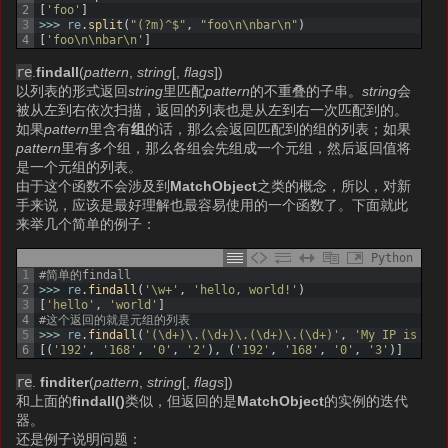
2
[
'foo'
]
3
>>>
re
.
split
(
"(?m)^$"
,
"foo\n\nbar\n"
)
4
[
'foo\n\nbar\n'
]
re
.
findall
(
pattern
,
string
[,
flags
])
以列表的形式返回
string
里匹配
pattern
的不重叠的子串。
string
会
被从左到右依次扫描，返回的列表也是从左到右一次匹配到的。
如果
pattern
里含有
组
的话，那么会返回匹配到的组的列表；如果
pattern
里有多个组，那么各组会先组成一个元组，然后返回值将
是一个元组的列表。
由于这个函数不会涉及到
MatchObject
之类的概念，所以，对新
手来说，应该是最好理解也最容易使用的一个函数了。下面就此
来举几个简单的例子：
Python
1
#简单的findall
2
>>>
re
.
findall
(
'\w+'
,
'hello, world!'
)
3
[
'hello'
,
'world'
]
4
#这个返回的就是元组的列表
5
>>>
re
.
findall
(
'(\d+)\.(\d+)\.(\d+)\.(\d+)'
,
'My IP is 192
6
[
(
'192'
,
'168'
,
'0'
,
'2'
)
,
(
'192'
,
'168'
,
'0'
,
'3'
)
]
re
.
finditer
(
pattern
,
string
[,
flags
])
和上面的
findall()
类似，但返回的是
MatchObject
的实例的迭代
器。
还是例子说明问题：