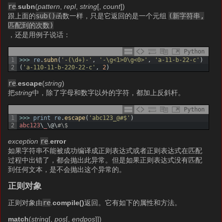
re
.
subn
(
pattern
,
repl
,
string
[,
count
])
跟上面的
sub()
函数一样，只是它返回的是一个元组
(新字符串,
匹配到的次数)
，还是用例子说话：
Python
1
>>>
re
.
subn
(
'-(\d+)-'
,
'-\g<1>0\g<0>'
,
'a-11-b-22-c'
)
2
(
'a-110-11-b-220-22-c'
,
2
)
re
.
escape
(
string
)
把
string
中，除了字母和数字以外的字符，都加上反斜杆。
Python
1
>>>
print
re
.
escape
(
'abc123_@#$'
)
2
abc123
\
_
\
@
\
#\$
exception
re
.
error
如果字符串不能被成功编译成正则表达式或者正则表达式在匹配
过程中出错了，都会抛出此异常。但是如果正则表达式没有匹配
到任何文本，是不会抛出这个异常的。
正则对象
正则对象由
re
.
compile()
返回。它有如下的属性和方法。
match
(
string
[,
pos
[,
endpos
]])