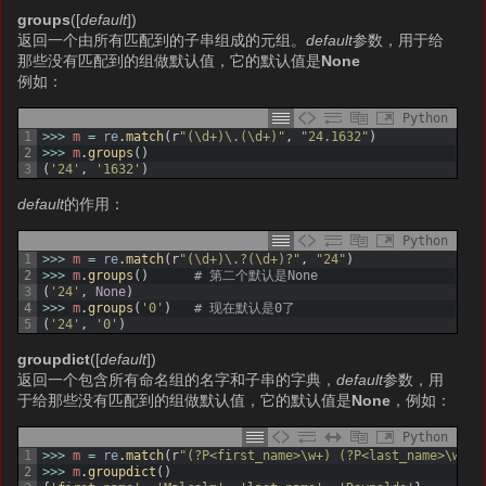
groups
([
default
])
返回一个由所有匹配到的子串组成的元组。
default
参数，用于给
那些没有匹配到的组做默认值，它的默认值是
None
例如：
Python
1
>>>
m
=
re
.
match
(
r
"(\d+)\.(\d+)"
,
"24.1632"
)
2
>>>
m
.
groups
(
)
3
(
'24'
,
'1632'
)
default
的作用：
Python
1
>>>
m
=
re
.
match
(
r
"(\d+)\.?(\d+)?"
,
"24"
)
2
>>>
m
.
groups
(
)
# 第二个默认是None
3
(
'24'
,
None
)
4
>>>
m
.
groups
(
'0'
)
# 现在默认是0了
5
(
'24'
,
'0'
)
groupdict
([
default
])
返回一个包含所有命名组的名字和子串的字典，
default
参数，用
于给那些没有匹配到的组做默认值，它的默认值是
None
，例如：
Python
1
>>>
m
=
re
.
match
(
r
"(?P<first_name>\w+) (?P<last_name>\w+)"
2
>>>
m
.
groupdict
(
)