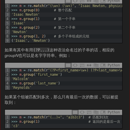
Python
1
>>>
m
=
re
.
match
(
r
"(\w+) (\w+)"
,
"Isaac Newton, physicist"
2
>>>
m
.
group
(
0
)
# 整个匹配
3
'Isaac Newton'
4
>>>
m
.
group
(
1
)
# 第一个子串
5
'Isaac'
6
>>>
m
.
group
(
2
)
# 第二个子串
7
'Newton'
8
>>>
m
.
group
(
1
,
2
)
# 多个子串组成的元组
9
(
'Isaac'
,
'Newton'
)
如果有其中有用
(?P
...)
这种语法命名过的子串的话，相应的
groupN
也可以是名字字符串。例如：
Python
1
>>>
m
=
re
.
match
(
r
"(?P<first_name>\w+) (?P<last_name>\w+)"
2
>>>
m
.
group
(
'first_name'
)
3
'Malcolm'
4
>>>
m
.
group
(
'last_name'
)
5
'Reynolds'
如果某个组被匹配到多次，那么只有最后一次的数据，可以被提
取到：
Python
1
>>>
m
=
re
.
match
(
r
"(..)+"
,
"a1b2c3"
)
# 匹配到3次
2
>>>
m
.
group
(
1
)
# 返回的是最后一次
3
'c3'