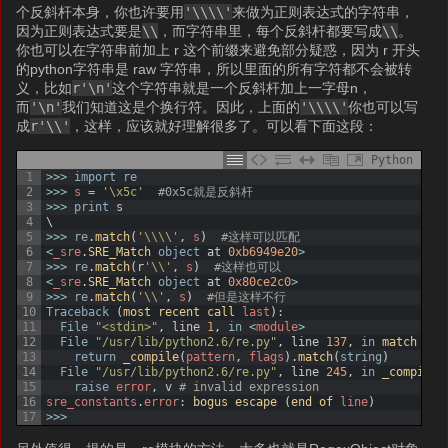
个反斜杆本身，你也许要用
'\\\\'
来做为正则表达式的字符串，
因为正则表达式要是
\\
，而字符串里，每个反斜杆都要写成
\\
。
你也可以在字符串前加上 r 这个前缀来避免部分疑惑，因为 r 开头
的python字符串是 raw 字符串，所以里面的所有字符都不会被转
义，比如
r'\n'
这个字符串就是一个反斜杆加上一字母n，
而
'\n'
我们知道这是个换行符。因此，上面的
'\\\\'
你也可以写
成
r'\\'
，这样，应该就好理解很多了。可以看下面这段：
Python
1
>>>
import
re
2
>>>
s
=
'\x5c'
#0x5c就是反斜杆
3
>>>
print
s
4
\
5
>>>
re
.
match
(
'\\\\'
,
s
)
#这样可以匹配
6
<
_sre
.
SRE_Match 
object
at
0xb6949e20
>
7
>>>
re
.
match
(
r
'\\'
,
s
)
#这样也可以
8
<
_sre
.
SRE_Match 
object
at
0x80ce2c0
>
9
>>>
re
.
match
(
'\\'
,
s
)
#但是这样不行
10
Traceback
(
most 
recent 
call 
last
)
:
11
File
"<stdin>"
,
line
1
,
in
<
module
>
12
File
"/usr/lib/python2.6/re.py"
,
line
137
,
in
match
13
return
_compile
(
pattern
,
flags
)
.
match
(
string
)
14
File
"/usr/lib/python2.6/re.py"
,
line
245
,
in
_compile
15
raise
error
,
v
# invalid expression
16
sre_constants
.
error
:
bogus 
escape
(
end 
of 
line
)
17
>>>