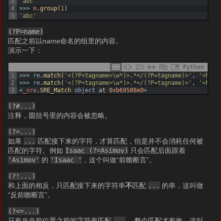
3
'abc'
4
>>>
m
.
group
(
1
)
5
'abc'
(?P=name)
匹配之前以
name
命名的组里的内容。
演示一下：
Python
1
>>>
re
.
match
(
'<(?P<tagname>\w*)>.*</(?P=tagname)>'
,
'<h1>x
2
>>>
re
.
match
(
'<(?P<tagname>\w*)>.*</(?P=tagname)>'
,
'<h1>x
3
<
_sre
.
SRE_Match 
object
at
0xb69588e0
>
(?#...)
注释，圆括号里的内容会被忽略。
(?=...)
如果
...
匹配接下来的字符，才算匹配，但是并不会消耗任何被
匹配的字符。例如
Isaac (?=Asimov)
只会匹配后面跟着
'Asimov'
的
'Isaac '
，这个叫做“前瞻断言”。
(?!...)
和上面的相反，只匹配接下来的字符串
不
匹配
...
的串，这叫做
“反前瞻断言”。
(?<=...)
只有当当前位置之前的字符串匹配
...
，整个匹配才有效，这叫