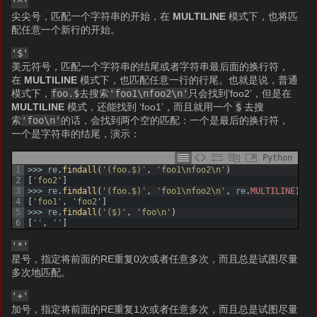
'^'
尖尖号，匹配一个字符串的开始，在
MULTILINE
模式下，也将匹
配任意一个新行的开始。
'$'
美元符号，匹配一个字符串的结尾或者字符串最后面的换行符，
在
MULTILINE
模式下，也匹配任意一行的行尾。也就是说，普通
模式下，
foo.$
去搜索
'foo1\nfoo2\n'
只会找到’foo2’，但是在
MULTILINE
模式，还能找到 ‘foo1’，而且就用一个
$
去搜
索
'foo\n'
的话，会找到两个空的匹配：一个是最后的换行符，
一个是字符串的结尾，演示：
Python
1
>>>
re
.
findall
(
'(foo.$)'
,
'foo1\nfoo2\n'
)
2
[
'foo2'
]
3
>>>
re
.
findall
(
'(foo.$)'
,
'foo1\nfoo2\n'
,
re
.
MULTILINE
)
4
[
'foo1'
,
'foo2'
]
5
>>>
re
.
findall
(
'($)'
,
'foo\n'
)
6
[
''
,
''
]
'*'
星号，指定将前面的RE重复0次或者任意多次，而且总是试图尽量
多次地匹配。
'+'
加号，指定将前面的RE重复1次或者任意多次，而且总是试图尽量