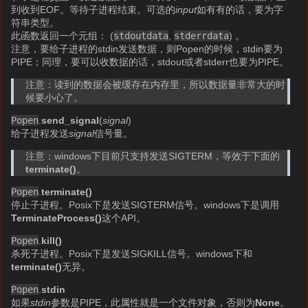
到收到EOF。等待子进程结束。可选的
input
如有有的话，要为字
符串类型。
此函数返回一个元组： (
stdoutdata
,
stderrdata
) 。
注意，要给子进程的stdin发送数据，则Popen的时候，stdin要为
PIPE；同理，要可以收数据的话，stdout或者stderr也要为PIPE。
注意：读到的数据会被缓存在内存里，所以数据量非常大的时
候要小心了。
Popen
.
send_signal
(
signal
)
给子进程发送
signal
信号量。
注意：windows下目前只支持发送SIGTERM，等效于下面的
terminate()
。
Popen
.
terminate()
停止子进程。Posix下是发送SIGTERM信号。windows下是调用
TerminateProcess()
这个API。
Popen
.
kill()
杀死子进程。Posix下是发送SIGKILL信号。windows下和
terminate()
无异。
Popen
.
stdin
如果
stdin
参数是PIPE，此属性就是一个文件对象，否则为
None
。