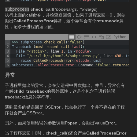
subprocess
.
check_call
(
*popenargs
,
**kwargs
)
执行上面的call命令，并检查返回值，如果子进程返回非0，则会
抛出
CalledProcessError
异常，这个异常会有个
returncode
属
性，记录子进程的返回值。
Python
1
>>>
subprocess
.
check_call
(
'false'
)
2
Traceback
(
most 
recent 
call 
last
)
:
3
File
"<stdin>"
,
line
1
,
in
<
module
>
4
File
"/usr/lib/python2.6/subprocess.py"
,
line
498
,
in
ch
5
raise
CalledProcessError
(
retcode
,
cmd
)
6
subprocess
.
CalledProcessError
:
Command
'false'
returned 
no
异常
子进程里抛出的异常，会在父进程中再次抛出。并且，异常会有
个叫
child_traceback
的额外属性，这是个包含子进程错误
traceback信息的字符串。
遇到最多的错误回是 OSError，比如执行了一个并不存在的子程
序就会产生OSError。
另外，如果使用错误的参数调用Popen，会抛出ValueError。
当子程序返回非0时，check_call()还会产生
CalledProcessError