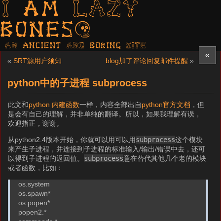
I am LAZY
bones?
AN ancient AND boring SITE
«
«
SRT源用户须知
blog加了评论回复邮件提醒
»
python中的子进程 subprocess
此文和
python 内建函数
一样，内容全部出自
python官方文档
，但
是会有自己的理解，并非单纯的翻译。所以，如果我理解有误，
欢迎指正，谢谢。
从python2.4版本开始，你就可以用可以用
subprocess
这个模块
来产生子进程，并连接到子进程的标准输入/输出/错误中去，还可
以得到子进程的返回值。
subprocess
意在替代其他几个老的模块
或者函数，比如：
os.system
os.spawn*
os.popen*
popen2.*