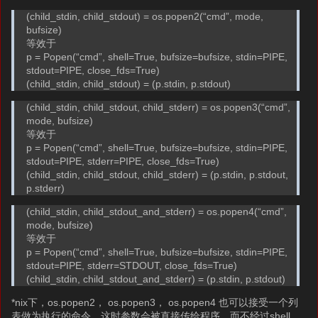
(child_stdin, child_stdout) = os.popen2(“cmd”, mode,
bufsize)
等效于
p = Popen(“cmd”, shell=True, bufsize=bufsize, stdin=PIPE,
stdout=PIPE, close_fds=True)
(child_stdin, child_stdout) = (p.stdin, p.stdout)
(child_stdin, child_stdout, child_stderr) = os.popen3(“cmd”,
mode, bufsize)
等效于
p = Popen(“cmd”, shell=True, bufsize=bufsize, stdin=PIPE,
stdout=PIPE, stderr=PIPE, close_fds=True)
(child_stdin, child_stdout, child_stderr) = (p.stdin, p.stdout,
p.stderr)
(child_stdin, child_stdout_and_stderr) = os.popen4(“cmd”,
mode, bufsize)
等效于
p = Popen(“cmd”, shell=True, bufsize=bufsize, stdin=PIPE,
stdout=PIPE, stderr=STDOUT, close_fds=True)
(child_stdin, child_stdout_and_stderr) = (p.stdin, p.stdout)
*nix下，os.popen2， os.popen3， os.popen4 也可以接受一个列
表做为执行的命令，这时参数会被直接传给程序，而不经过shell