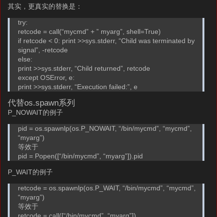
其实，更真实的替换是：
try:
retcode = call(“mycmd” + ” myarg”, shell=True)
if retcode < 0: print >>sys.stderr, “Child was terminated by
signal”, -retcode
else:
print >>sys.stderr, “Child returned”, retcode
except OSError, e:
print >>sys.stderr, “Execution failed:”, e
代替os.spawn系列
P_NOWAIT的例子
pid = os.spawnlp(os.P_NOWAIT, “/bin/mycmd”, “mycmd”,
“myarg”)
等效于
pid = Popen([“/bin/mycmd”, “myarg”]).pid
P_WAIT的例子
retcode = os.spawnlp(os.P_WAIT, “/bin/mycmd”, “mycmd”,
“myarg”)
等效于
retcode = call([“/bin/mycmd”, “myarg”])