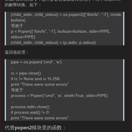
的解释转换。如下：
(child_stdin, child_stdout) = os.popen2([“/bin/ls”, “-l”], mode,
bufsize)
等效于
p = Popen([“/bin/ls”, “-l”], bufsize=bufsize, stdin=PIPE,
stdout=PIPE)
(child_stdin, child_stdout) = (p.stdin, p.stdout)
返回值处理：
pipe = os.popen(“cmd”, ‘w’)
…
rc = pipe.close()
if rc != None and rc % 256:
print “There were some errors”
等效于
process = Popen(“cmd”, ‘w’, shell=True, stdin=PIPE)
…
process.stdin.close()
if process.wait() != 0:
print “There were some errors”
代替
popen2
模块里的函数：