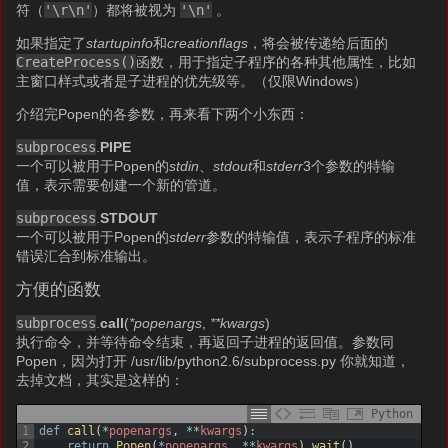
符（
'\r\n'
）都将被视为
'\n'
。
如果指定了
startupinfo
和
creationflags
，将会被传递给后面的
CreateProcess()
函数，用于指定子程序的各种其他属性，比如
主窗口样式或者是子进程的优先级等。（仅限Windows）
介绍完Popen的各参数，再来看下两个小东西：
subprocess
.
PIPE
一个可以被用于Popen的
stdin
、
stdout
和
stderr
3个参数的特输
值，表示需要创建一个新的管道。
subprocess
.
STDOUT
一个可以被用于Popen的
stderr
参数的特输值，表示子程序的标准
错误汇合到标准输出。
方便的函数
subprocess
.
call
(
*popenargs
,
**kwargs
)
执行命令，并等待命令结束，再返回子进程的返回值。参数同
Popen，因为打开 /usr/lib/python2.6/subprocess.py 你就知道，
去掉文档，其实是这样的：
Python
1
def
call
(
*
popenargs
,
*
*
kwargs
)
:
2
return
Popen
(
*
popenargs
,
*
*
kwargs
)
.
wait
(
)