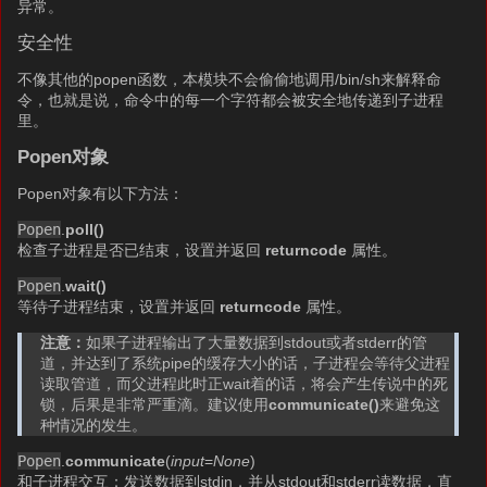
异常。
安全性
不像其他的popen函数，本模块不会偷偷地调用/bin/sh来解释命
令，也就是说，命令中的每一个字符都会被安全地传递到子进程
里。
Popen对象
Popen对象有以下方法：
Popen
.
poll()
检查子进程是否已结束，设置并返回
returncode
属性。
Popen
.
wait()
等待子进程结束，设置并返回
returncode
属性。
注意：
如果子进程输出了大量数据到stdout或者stderr的管
道，并达到了系统pipe的缓存大小的话，子进程会等待父进程
读取管道，而父进程此时正wait着的话，将会产生传说中的死
锁，后果是非常严重滴。建议使用
communicate()
来避免这
种情况的发生。
Popen
.
communicate
(
input
=
None
)
和子进程交互：发送数据到stdin，并从stdout和stderr读数据，直