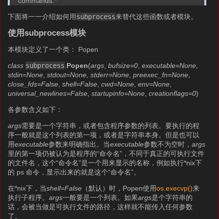
commands.*
下面将一一介绍如何用
subprocess
来替代这些函数或者模块。
使用subprocess模块
本模块定义了一个类： Popen
class
subprocess
.
Popen
(
args
,
bufsize=0
,
executable=None
,
stdin=None
,
stdout=None
,
stderr=None
,
preexec_fn=None
,
close_fds=False
,
shell=False
,
cwd=None
,
env=None
,
universal_newlines=False
,
startupinfo=None
,
creationflags=0
)
各参数含义如下：
args
需要是一个字符串，或者包含程序参数的列表。要执行的程
序一般就是这个列表的第一项，或者是字符串本身。但是也可以
用
executable
参数来明确指出。当
executable
参数不为空时，
args
里的第一项仍被认为是程序的“命令名”，不同于真正的可执行文件
的文件名，这个“命令名”是一个用来显示的名称，例如执行*nix下
的 ps 命令，显示出来的就是这个“命令名”。
在*nix下，当
shell=False
（默认）时，Popen使用
os.execvp()
来
执行子程序。
args
一般要是一个列表。如果
args
是个字符串的
话，会被当做是可执行文件的路径，这样就不能传入任何参数
了。