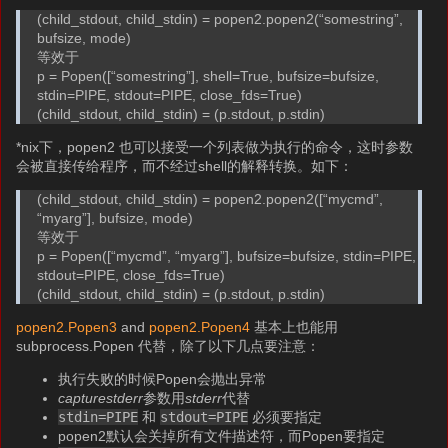
(child_stdout, child_stdin) = popen2.popen2(“somestring”,
bufsize, mode)
等效于
p = Popen([“somestring”], shell=True, bufsize=bufsize,
stdin=PIPE, stdout=PIPE, close_fds=True)
(child_stdout, child_stdin) = (p.stdout, p.stdin)
*nix下，popen2 也可以接受一个列表做为执行的命令，这时参数
会被直接传给程序，而不经过shell的解释转换。如下：
(child_stdout, child_stdin) = popen2.popen2([“mycmd”,
“myarg”], bufsize, mode)
等效于
p = Popen([“mycmd”, “myarg”], bufsize=bufsize, stdin=PIPE,
stdout=PIPE, close_fds=True)
(child_stdout, child_stdin) = (p.stdout, p.stdin)
popen2.Popen3
and
popen2.Popen4
基本上也能用
subprocess.Popen 代替，除了以下几点要注意：
执行失败的时候Popen会抛出异常
capturestderr
参数用
stderr
代替
stdin=PIPE
和
stdout=PIPE
必须要指定
popen2默认会关掉所有文件描述符，而Popen要指定