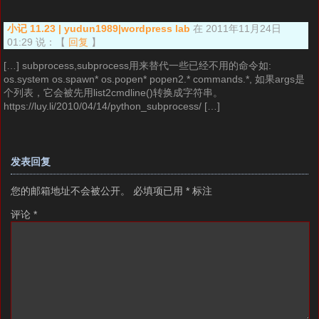
小记 11.23 | yudun1989|wordpress lab
在 2011年11月24日
01:29 说：
【
回复
】
[…] subprocess,subprocess用来替代一些已经不用的命令如:
os.system os.spawn* os.popen* popen2.* commands.*, 如果args是
个列表，它会被先用list2cmdline()转换成字符串。
https://luy.li/2010/04/14/python_subprocess/ […]
发表回复
您的邮箱地址不会被公开。
必填项已用
*
标注
评论
*