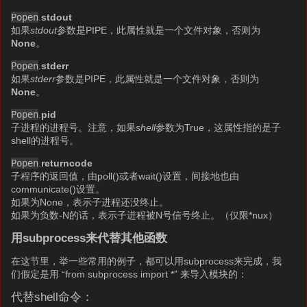
Popen
.
stdout
如果
stdout
参数是PIPE，此属性就是一个文件对象，否则为
None
。
Popen
.
stderr
如果
stderr
参数是PIPE，此属性就是一个文件对象，否则为
None
。
Popen
.
pid
子进程的进程号。注意，如果
shell
参数为True，这属性指的是子
shell的进程号。
Popen
.
returncode
子程序的返回值，由poll()或者wait()设置，间接地也由
communicate()设置。
如果为None，表示子进程还没终止。
如果为负数-N的话，表示子进程被N号信号终止。（仅限*nux）
用subprocess来代替其他函数
在这节里，举一些常用的例子，都可以用subprocess来完成，我
们假定是用 “from subprocess import *” 来导入模块的：
代替shell命令：