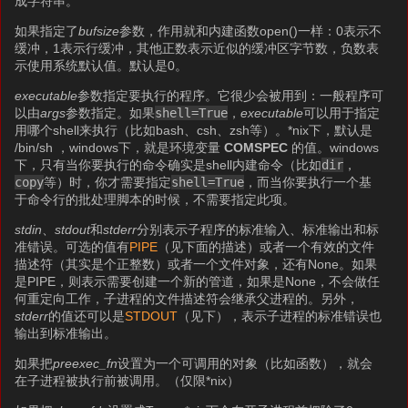
成字符串。
如果指定了
bufsize
参数，作用就和内建函数open()一样：0表示不
缓冲，1表示行缓冲，其他正数表示近似的缓冲区字节数，负数表
示使用系统默认值。默认是0。
executable
参数指定要执行的程序。它很少会被用到：一般程序可
以由
args
参数指定。如果
shell=True
，
executable
可以用于指定
用哪个shell来执行（比如bash、csh、zsh等）。*nix下，默认是
/bin/sh ，windows下，就是环境变量
COMSPEC
的值。windows
下，只有当你要执行的命令确实是shell内建命令（比如
dir
，
copy
等）时，你才需要指定
shell=True
，而当你要执行一个基
于命令行的批处理脚本的时候，不需要指定此项。
stdin
、
stdout
和
stderr
分别表示子程序的标准输入、标准输出和标
准错误。可选的值有
PIPE
（见下面的描述）或者一个有效的文件
描述符（其实是个正整数）或者一个文件对象，还有None。如果
是PIPE，则表示需要创建一个新的管道，如果是None，不会做任
何重定向工作，子进程的文件描述符会继承父进程的。另外，
stderr
的值还可以是
STDOUT
（见下），表示子进程的标准错误也
输出到标准输出。
如果把
preexec_fn
设置为一个可调用的对象（比如函数），就会
在子进程被执行前被调用。（仅限*nix）