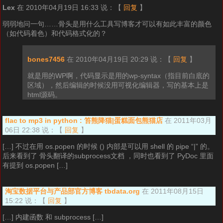
Lex
在 2010年04月19日 16:33 说：
【
回复
】
弱弱地问一句……骨头是用什么工具写博客才可以有如此丰富的颜色
（如代码着色）和代码格式化的？
bones7456
在 2010年04月19日 20:29 说：
【
回复
】
就是用的WP啊，代码显示是用的wp-syntax（指目前白底的
区域），然后编辑的时候没用可视化编辑器，写的基本上是
html源码。
flac to mp3 in python : 笞熊降猫|蛋糕面包熊猫店
在 2011年03月
06日 22:38 说：
【
回复
】
[…] 不过在用 os.popen 的时候 () 内部是可以用 shell 的 pipe “|” 的。
后来看到了 骨头翻译的subprocess文档 ，同时也看到了 PyDoc 里面
有提到 os.popen […]
淘宝数据平台与产品部官方博客 tbdata.org
在 2011年08月15日
15:22 说：
【
回复
】
[…] 内建函数 和 subprocess […]