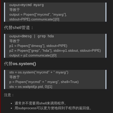
output=
mycmd myarg
等效于
output = Popen([“mycmd”, “myarg”],
stdout=PIPE).communicate()[0]
代替shell管道：
output=
dmesg | grep hda
等效于
p1 = Popen([“dmesg”], stdout=PIPE)
p2 = Popen([“grep”, “hda”], stdin=p1.stdout, stdout=PIPE)
output = p2.communicate()[0]
代替
os.system()
sts = os.system(“mycmd” + ” myarg”)
等效于
p = Popen(“mycmd” + ” myarg”, shell=True)
sts = os.waitpid(p.pid, 0)[1]
注意：
通常并不需要用shell来调用程序。
用subprocess可以更方便地得到子程序的返回值。