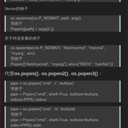
Vector的例子
os.spawnvp(os.P_NOWAIT, path, args)
等效于
Popen([path] + args[1:])
关于环境变量的例子
os.spawnlpe(os.P_NOWAIT, “/bin/mycmd”, “mycmd”,
“myarg”, env)
等效于
Popen([“/bin/mycmd”, “myarg”], env={“PATH”: “/usr/bin”})
代替
os.popen()
,
os.popen2()
,
os.popen3()
：
pipe = os.popen(“cmd”, ‘r’, bufsize)
等效于
pipe = Popen(“cmd”, shell=True, bufsize=bufsize,
stdout=PIPE).stdout
pipe = os.popen(“cmd”, ‘w’, bufsize)
等效于
pipe = Popen(“cmd”, shell=True, bufsize=bufsize,
stdin=PIPE).stdin