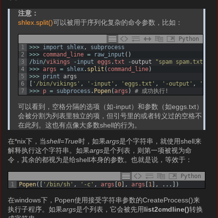
注意：
shlex.split()
可以被用于序列化复杂的命令参数，比如：
Python
1
>>>
import
shlex
,
subprocess
2
>>>
command_line
=
raw_input
(
)
3
/
bin
/
vikings
-
input
eggs
.
txt
-
output
"spam spam.txt"
-
c
4
>>>
args
=
shlex
.
split
(
command_line
)
5
>>>
print
args
6
[
'/bin/vikings'
,
'-input'
,
'eggs.txt'
,
'-output'
,
'spam
7
>>>
p
=
subprocess
.
Popen
(
args
)
# 成功执行!
可以看到，空格分隔的选项（如-input）和参数（如eggs.txt）
会被分割为列表里独立的项，但引号里的或者转义过的空格不
在此列。这也有点像大多数shell的行为。
在*nix下，当
shell=True
时，如果
args
是个字符串，就使用shell来
解释执行这个字符串。如果
args
是个列表，则第一项被视为命
令，其余的都视为是给shell本身的参数。也就是说，等效于：
Python
1
Popen
(
[
'/bin/sh'
,
'-c'
,
args
[
0
]
,
args
[
1
]
,
.
.
.
]
)
在windows下，Popen使用接受字符串参数的CreateProcess()来
执行子程序。如果
args
是个列表，它会被先用
list2cmdline()
转换