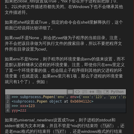
如果把
close_fds
设置成True，*nix下会在开子进程前把除了0、
1、2以外的文件描述符都先关闭。在Windows下也不会继承其他
文件描述符。
如果把
shell
设置成True，指定的命令会在shell里解释执行，这个
前面已经说得比较详细了。
如果
cwd
不是None，则会把
cwd
做为子程序的当前目录。注意，
并不会把该目录做为可执行文件的搜索目录，所以不要把程序文
件所在目录设置为
cwd
。
如果
env
不是None，则子程序的环境变量由
env
的值来设置，而不
是默认那样继承父进程的环境变量。注意，即使你只在env里定义
了某一个环境变量的值，也会阻止子程序得到其他的父进程的环
境变量（也就是说，如果env里只有1项，那么子进程的环境变量
就只有1个了）。例如：
Python
1
>>>
subprocess
.
Popen
(
'env'
,
env
=
{
'xxx'
:
'123'
,
'yyy'
:
'zzz'
}
2
<
subprocess
.
Popen 
object
at
0xb694112c
>
3
>>>
xxx
=
123
4
yyy
=
zzz
如果把
universal_newlines
设置成True，则子进程的stdout和
stderr被视为文本对象，并且不管是*nix的行结束符（
'\n'
），还
是老mac格式的行结束符（
'\r'
），还是windows格式的行结束