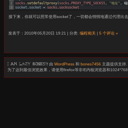
2
socks
.
setdefaultproxy
(
socks
.
PROXY_TYPE_SOCKS5
,
"地址"
,
端
3
socket
.
socket
=
socks
.
socksocket
接下来，你就可以照常使用socket了，一切都会悄悄地通过代理出去
发表于：2010年05月20日 19:21 | 分类:
编程相关
|
5 个评论 »
由
WordPress
和
bones7456
主题提供支持
I am LAZY bones?
为了达到最佳浏览效果，请使用firefox等非IE内核浏览器和1024*7