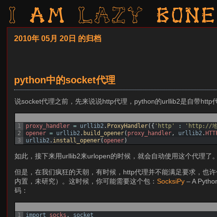
I am LAZY bone
2010年 05月 20日 的归档
python中的socket代理
说socket代理之前，先来说说http代理，python的urllib2是自
1
proxy_handler
=
urllib2
.
ProxyHandler
(
{
'http'
:
'http:/
2
opener
=
urllib2
.
build_opener
(
proxy_handler
,
urllib2
.
HTT
3
urllib2
.
install_opener
(
opener
)
如此，接下来用urllib2来urlopen的时候，就会自动使用这个代理了
但是，在我们疯狂的天朝，有时候，http代理并不能满足要求，也许你还
内置，未研究）。这时候，你可能需要这个包：
SocksiPy
– A Py
码：
1
import
socks
,
socket