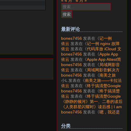
« 4 月
6 月 »
搜
索：
最新评论
bones7456
发表在《
记一例
nginx 故障分析
》
依云
发表在《
记一例 nginx 故障
分析
》
依云
发表在《
代码库放 iCloud 文
件夹会怎样？
》
bones7456
发表在《
Apple App
Attest简介
》
依云
发表在《
Apple App Attest简
介
》
bones7456
发表在《
局域网影音
解决方案——Jellyfin
》
依云
发表在《
局域网影音解决方
案——Jellyfin
》
bones7456
发表在《
南美之旅
——卡拉法特看莫雷诺大冰川
》
小L
发表在《
南美之旅——卡拉法
特看莫雷诺大冰川
》
依云
发表在《
终于搞清楚Google
账号的所属国家的逻辑了
》
bones7456
发表在《
终于搞清楚
Google账号的所属国家的逻辑
依云
发表在《
终于搞清楚Google
了
》
账号的所属国家的逻辑了
》
《静静的顿河》第一、二卷的读后
感 | I am LAZY bones?
发表在
《人类群星闪耀时》读后感 | I am
《
《人类群星闪耀时》读后感
》
LAZY bones?
发表在《
《显微镜
bones7456
发表在《
嗯，我还是
下的大明》读后感
》
喜欢下载mp3
》
分类