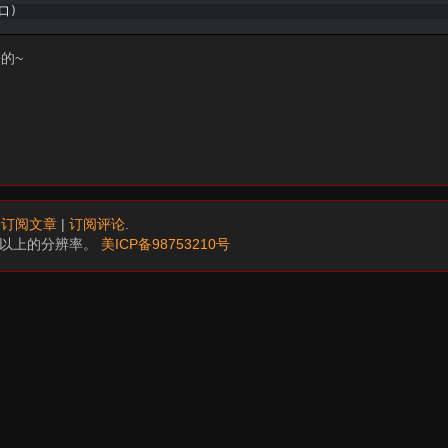
口
)
的~
.
订阅文章
|
订阅评论
.
68以上的分辨率。
美ICP备98753210号