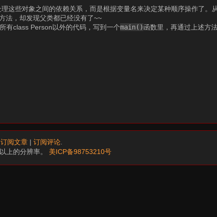
有处理这些对象之间的依赖关系，而是根据变量名来决定某种顺序操作了。
方法，却发现父类都已经没有了~~
class Person以外的代码，写到一个
main()
函数里，再通过上述方
.
订阅文章
|
订阅评论
.
68以上的分辨率。
美ICP备98753210号