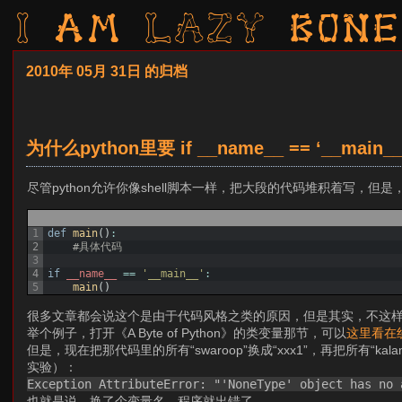
I am LAZY bone
2010年 05月 31日 的归档
为什么python里要 if __name__ == ‘__main__
尽管python允许你像shell脚本一样，把大段的代码堆积着写，
1
def
main
(
)
:
2
#具体代码
3
4
if
__name__
==
'__main__'
:
5
main
(
)
很多文章都会说这个是由于代码风格之类的原因，但是其实，不这
举个例子，打开《A Byte of Python》的类变量那节，可以
这里看在
但是，现在把那代码里的所有“swaroop”换成“xxx1”，再把所有“ka
实验）：
Exception AttributeError: "'NoneType' object has no
也就是说，换了个变量名，程序就出错了。。。