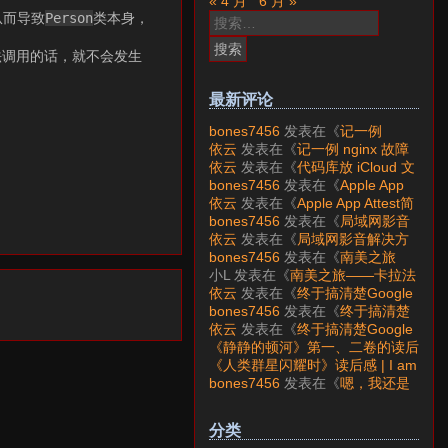
« 4 月
6 月 »
搜
从而导致
Person
类本身，
索：
法调用的话，就不会发生
最新评论
bones7456
发表在《
记一例
nginx 故障分析
》
依云
发表在《
记一例 nginx 故障
分析
》
依云
发表在《
代码库放 iCloud 文
件夹会怎样？
》
bones7456
发表在《
Apple App
Attest简介
》
依云
发表在《
Apple App Attest简
介
》
bones7456
发表在《
局域网影音
解决方案——Jellyfin
》
依云
发表在《
局域网影音解决方
案——Jellyfin
》
bones7456
发表在《
南美之旅
——卡拉法特看莫雷诺大冰川
》
小L
发表在《
南美之旅——卡拉法
特看莫雷诺大冰川
》
依云
发表在《
终于搞清楚Google
账号的所属国家的逻辑了
》
bones7456
发表在《
终于搞清楚
Google账号的所属国家的逻辑
依云
发表在《
终于搞清楚Google
了
》
账号的所属国家的逻辑了
》
《静静的顿河》第一、二卷的读后
感 | I am LAZY bones?
发表在
《人类群星闪耀时》读后感 | I am
《
《人类群星闪耀时》读后感
》
LAZY bones?
发表在《
《显微镜
bones7456
发表在《
嗯，我还是
下的大明》读后感
》
喜欢下载mp3
》
分类