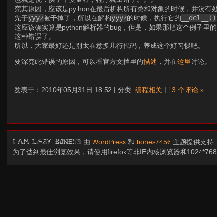
究其原因，应该是python在最后析构所有类和对象的时候，并没
先于
yyy2
被干掉了，所以在解构
yyy2
的时候，执行它的
__del__()
这应该确实算是python解析器的bug，但是，如果那把这个例子里的所有
这种错误了。
所以，大家最好还是别太在意多几行代码，养成这个好习惯吧。
要深究此错误的原因，可以看官方文档里的
描述
，并在
这里
讨论。
发表于：2010年05月31日 18:52 | 分类:
编程相关
|
13 个评论 »
由
WordPress
和
bones7456
主题提供支持
I am LAZY bones?
为了达到最佳浏览效果，请使用firefox等非IE内核浏览器和1024*7