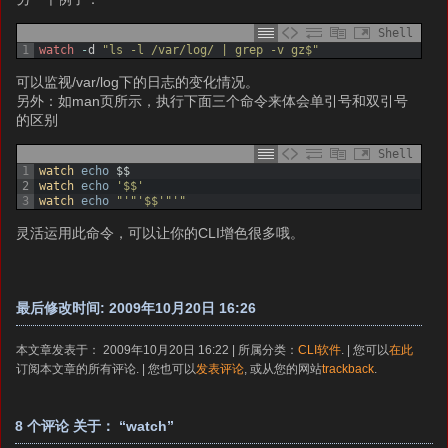
Shell
1
watch
-
d
"ls -l /var/log/ | grep -v gz$"
可以监视/var/log下的日志的变化情况。
另外：如man页所示，执行下面三个命令来体会单引号和双引号
的区别
Shell
1
watch 
echo
$
$
2
watch 
echo
'$$'
3
watch 
echo
"'"
'$$'
"'"
灵活运用此命令，可以让你的CLI增色很多哦。
最后修改时间: 2009年10月20日 16:26
本文章发表于： 2009年10月20日 16:22 | 所属分类：
CLI软件
. | 您可以
在此
订阅本文章的所有评论. | 您也可以
发表评论
, 或从您的网站
trackback
.
8 个评论 关于： “watch”