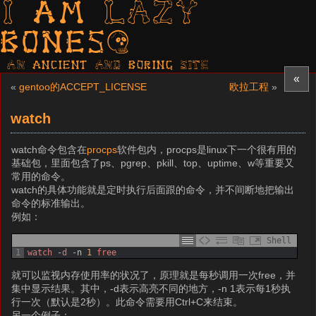
I am LAZY
bones?
AN ancient AND boring SITE
«
«
gentoo的ACCEPT_LICENSE
欧拉工程
»
watch
watch命令包含在
procps
软件包内，procps是linux下一个很有用的
基础包，里面包含了ps、pgrep、pkill、top、uptime、w等重要又
常用的命令。
watch的具体功能就是定时执行后面跟的命令，并不间断地把输出
命令的标准输出。
例如：
Shell
1
watch
-
d
-
n
1
free
就可以监视内存使用率的状况了，原理就是每秒调用一次free，并
集中显示结果。其中，-d表示高亮不同的地方，-n 1表示每1秒执
行一次（默认是2秒）。此命令需要用Ctrl+C来结束。
另一个例子：