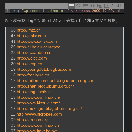
Shell
1
grep
"wp:comment_author_url"
wordpress
.
2009
-
10
-
09.xml
|
aw
以下就是我blog的结果（已经人工去掉了自己和无意义的数据）：
68
http://imtx.cn
47
http://joolix.com
41
http://www.sxnsx.com
29
http://hi.baidu.com/tpxc
23
http://oceanboo.cn
22
http://wdicc.com
20
http://lfeng.cn
19
http://young001.blogbus.com
18
http://frankyue.cn
17
http://millenniumdark.blog.ubuntu.org.cn/
15
http://zhan.blog.ubuntu.org.cn/
15
http://blog.imxifs.cn
13
http://www.ownlinux.cn/
12
http://www.kissuki.com/
12
http://muzuiget.blog.ubuntu.org.cn/
11
http://www.hicrokee.com
09
http://lerosua.org
08
http://www.ownlinux.cn
07
http://www.imkeke.net