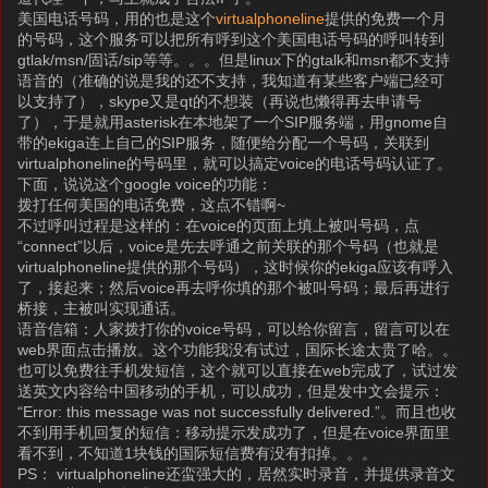
美国电话号码，用的也是这个
virtualphoneline
提供的免费一个月
的号码，这个服务可以把所有呼到这个美国电话号码的呼叫转到
gtlak/msn/固话/sip等等。。。但是linux下的gtalk和msn都不支持
语音的（准确的说是我的还不支持，我知道有某些客户端已经可
以支持了），skype又是qt的不想装（再说也懒得再去申请号
了），于是就用asterisk在本地架了一个SIP服务端，用gnome自
带的ekiga连上自己的SIP服务，随便给分配一个号码，关联到
virtualphoneline的号码里，就可以搞定voice的电话号码认证了。
下面，说说这个google voice的功能：
拨打任何美国的电话免费，这点不错啊~
不过呼叫过程是这样的：在voice的页面上填上被叫号码，点
“connect”以后，voice是先去呼通之前关联的那个号码（也就是
virtualphoneline提供的那个号码），这时候你的ekiga应该有呼入
了，接起来；然后voice再去呼你填的那个被叫号码；最后再进行
桥接，主被叫实现通话。
语音信箱：人家拨打你的voice号码，可以给你留言，留言可以在
web界面点击播放。这个功能我没有试过，国际长途太贵了哈。。
也可以免费往手机发短信，这个就可以直接在web完成了，试过发
送英文内容给中国移动的手机，可以成功，但是发中文会提示：
“Error: this message was not successfully delivered.”。而且也收
不到用手机回复的短信：移动提示发成功了，但是在voice界面里
看不到，不知道1块钱的国际短信费有没有扣掉。。。
PS： virtualphoneline还蛮强大的，居然实时录音，并提供录音文