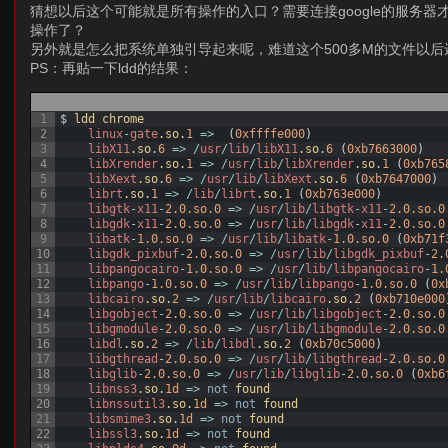
猜想以后这个可能就是所有操作的入口？需要连接google的服务
操作了？
另外就是怎么把系统单独引导起来呢，难道这个500多M的文件以后
PS：再贴一下ldd的结果：
1
$
ldd 
chrome
2
linux
-
gate
.so
.
1
=
>
(
0xffffe000
)
3
libX11
.so
.
6
=
>
/
usr
/
lib
/
libX11
.so
.
6
(
0xb7663000
)
4
libXrender
.so
.
1
=
>
/
usr
/
lib
/
libXrender
.so
.
1
(
0xb765
5
libXext
.so
.
6
=
>
/
usr
/
lib
/
libXext
.so
.
6
(
0xb7647000
)
6
librt
.so
.
1
=
>
/
lib
/
librt
.so
.
1
(
0xb763e000
)
7
libgtk
-
x11
-
2.0.so.0
=
>
/
usr
/
lib
/
libgtk
-
x11
-
2.0.so.0
8
libgdk
-
x11
-
2.0.so.0
=
>
/
usr
/
lib
/
libgdk
-
x11
-
2.0.so.0
9
libatk
-
1.0.so.0
=
>
/
usr
/
lib
/
libatk
-
1.0.so.0
(
0xb71f
10
libgdk_pixbuf
-
2.0.so.0
=
>
/
usr
/
lib
/
libgdk_pixbuf
-
2.
11
libpangocairo
-
1.0.so.0
=
>
/
usr
/
lib
/
libpangocairo
-
1.
12
libpango
-
1.0.so.0
=
>
/
usr
/
lib
/
libpango
-
1.0.so.0
(
0x
13
libcairo
.so
.
2
=
>
/
usr
/
lib
/
libcairo
.so
.
2
(
0xb710e000
14
libgobject
-
2.0.so.0
=
>
/
usr
/
lib
/
libgobject
-
2.0.so.0
15
libgmodule
-
2.0.so.0
=
>
/
usr
/
lib
/
libgmodule
-
2.0.so.0
16
libdl
.so
.
2
=
>
/
lib
/
libdl
.so
.
2
(
0xb70c5000
)
17
libgthread
-
2.0.so.0
=
>
/
usr
/
lib
/
libgthread
-
2.0.so.0
18
libglib
-
2.0.so.0
=
>
/
usr
/
lib
/
libglib
-
2.0.so.0
(
0xb6
19
libnss3
.so
.
1d
=
>
not
found
20
libnssutil3
.so
.
1d
=
>
not
found
21
libsmime3
.so
.
1d
=
>
not
found
22
libssl3
.so
.
1d
=
>
not
found