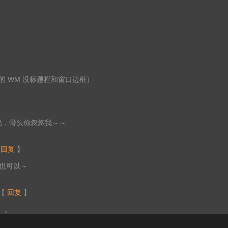
（他的 WM 没标题栏和窗口边框）
m而已，骨头你忽悠我～～
【
回复
】
 了也可以～
【
回复
】
。。