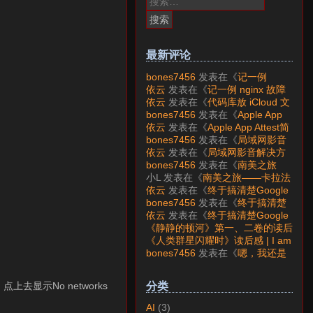
索：
最新评论
bones7456
发表在《
记一例
nginx 故障分析
》
依云
发表在《
记一例 nginx 故障
分析
》
依云
发表在《
代码库放 iCloud 文
件夹会怎样？
》
bones7456
发表在《
Apple App
Attest简介
》
依云
发表在《
Apple App Attest简
介
》
bones7456
发表在《
局域网影音
解决方案——Jellyfin
》
依云
发表在《
局域网影音解决方
案——Jellyfin
》
bones7456
发表在《
南美之旅
——卡拉法特看莫雷诺大冰川
》
小L
发表在《
南美之旅——卡拉法
特看莫雷诺大冰川
》
依云
发表在《
终于搞清楚Google
账号的所属国家的逻辑了
》
bones7456
发表在《
终于搞清楚
Google账号的所属国家的逻辑
依云
发表在《
终于搞清楚Google
了
》
账号的所属国家的逻辑了
》
《静静的顿河》第一、二卷的读后
感 | I am LAZY bones?
发表在
《人类群星闪耀时》读后感 | I am
《
《人类群星闪耀时》读后感
》
LAZY bones?
发表在《
《显微镜
bones7456
发表在《
嗯，我还是
下的大明》读后感
》
喜欢下载mp3
》
分类
显示No networks
AI
(3)