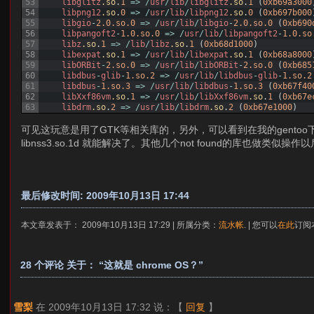
53
libglitz
.so
.
1
=
>
/
usr
/
lib
/
libglitz
.so
.
1
(
0xb69a3000
54
libpng12
.so
.
0
=
>
/
usr
/
lib
/
libpng12
.so
.
0
(
0xb697b000
55
libgio
-
2.0.so.0
=
>
/
usr
/
lib
/
libgio
-
2.0.so.0
(
0xb690
56
libpangoft2
-
1.0.so.0
=
>
/
usr
/
lib
/
libpangoft2
-
1.0.so
57
libz
.so
.
1
=
>
/
lib
/
libz
.so
.
1
(
0xb68d1000
)
58
libexpat
.so
.
1
=
>
/
usr
/
lib
/
libexpat
.so
.
1
(
0xb68a8000
59
libORBit
-
2.so.0
=
>
/
usr
/
lib
/
libORBit
-
2.so.0
(
0xb685
60
libdbus
-
glib
-
1.so.2
=
>
/
usr
/
lib
/
libdbus
-
glib
-
1.so.2
61
libdbus
-
1.so.3
=
>
/
usr
/
lib
/
libdbus
-
1.so.3
(
0xb67f40
62
libXxf86vm
.so
.
1
=
>
/
usr
/
lib
/
libXxf86vm
.so
.
1
(
0xb67e
63
libdrm
.so
.
2
=
>
/
usr
/
lib
/
libdrm
.so
.
2
(
0xb67e1000
)
可见这玩意是用了GTK等相关库的，另外，可以看到在我的gentoo下面，还有几
libnss3.so.1d 就能解决了。其他几个not found的库也做类似
最后修改时间: 2009年10月13日 17:44
本文章发表于： 2009年10月13日 17:29 | 所属分类：
流水帐
. | 您可以
在此
订阅
28 个评论 关于： “这就是 chrome OS？”
雪梨
在 2009年10月13日 17:32 说：
【
回复
】