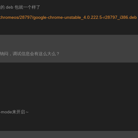
的 deb 包就一个样了
ux-chromeos/28797/google-chrome-unstable_4.0.222.5-r28797_i386.deb
纳闷，调试信息会有这么大么？
-mode来开启～