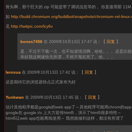
骨头啊，那个巨大的 zip 可能是带了调试信息等的， 你直接用那 11M 
如
http://build.chromium.org/buildbot/snapshots/chromium-rel-lin
见
http://twitpic.com/lcy6v
bones7456
在 2009年10月13日 17:47 说：
【
回复
】
是，不过不下载一次，也不知道情况啊，哈哈。。。还是比较
幸好我这网速快无所谓，不然不冤枉死了。哈。。。
lerosua
在 2009年10月13日 17:42 说：
【
回复
】
还是期待它的浏览器快点正式发布为好
Yunkwan
在 2009年10月13日 17:45 说：
【
回复
】
估计其他程序都是google的web app了～其他程序可能用chrom的app
google在 google i/o 上大力宣传html5，演示了html5很多特性～
html5让web app也能离线使用～ 既然能做到这样，都没有所谓了