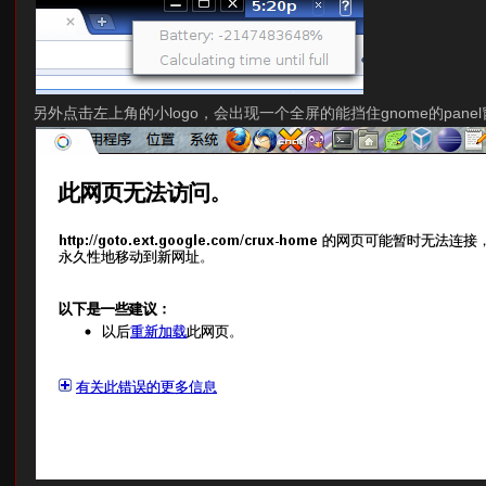
另外点击左上角的小logo，会出现一个全屏的能挡住gnome的pan