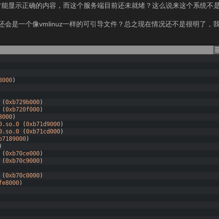
器才能显示正确的内容，而这个服务端目前还未就绪？这么说来这个系统不
还会是一个像vmlinuz一样的可引导文件？总之现在情况还不是很明了，
8000
)
(
0xb729b000
)
(
0xb720f000
)
3000
)
0.so.0
(
0xb71d9000
)
0.so.0
(
0xb71cd000
)
b7189000
)
)
(
0xb70ce000
)
(
0xb70c9000
)
(
0xb70c0000
)
fe8000
)