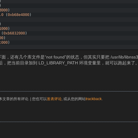
)
)
d000
)
.0
(
0xb68e4000
)
)
1000
)
(
0xb6832000
)
00
)
c000
)
个库文件是“not found”的状态，但其实只要把 /usr/lib/libns
操作以后，把当前目录加到 LD_LIBRARY_PATH 环境变量里，就可以跑起来了
本文章的所有评论. | 您也可以
发表评论
, 或从您的网站
trackback
.