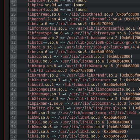
23
libplds4
.so
.
0d
=
>
not
found
24
libplc4
.so
.
0d
=
>
not
found
25
libnspr4
.so
.
0d
=
>
not
found
26
libpthread
.so
.
0
=
>
/
lib
/
libpthread
.so
.
0
(
0xb6fcd000
27
libgconf
-
2.so.4
=
>
/
usr
/
lib
/
libgconf
-
2.so.4
(
0xb6f9
28
libm
.so
.
6
=
>
/
lib
/
libm
.so
.
6
(
0xb6f70000
)
29
libfontconfig
.so
.
1
=
>
/
usr
/
lib
/
libfontconfig
.so
.
1
(
30
libfreetype
.so
.
6
=
>
/
usr
/
lib
/
libfreetype
.so
.
6
(
0xb6
31
libasound
.so
.
2
=
>
/
usr
/
lib
/
libasound
.so
.
2
(
0xb6df20
32
libstdc
++
.so
.
6
=
>
/
usr
/
lib
/
gcc
/
i686
-
pc
-
linux
-
gnu
/
4.
33
libgcc_s
.so
.
1
=
>
/
usr
/
lib
/
gcc
/
i686
-
pc
-
linux
-
gnu
/
4.4
34
libc
.so
.
6
=
>
/
lib
/
libc
.so
.
6
(
0xb6b8f000
)
35
libxcb
.so
.
1
=
>
/
usr
/
lib
/
libxcb
.so
.
1
(
0xb6b72000
)
36
libXau
.so
.
6
=
>
/
usr
/
lib
/
libXau
.so
.
6
(
0xb6b6e000
)
37
libXdmcp
.so
.
6
=
>
/
usr
/
lib
/
libXdmcp
.so
.
6
(
0xb6b68000
38
/
lib
/
ld
-
linux
.so
.
2
(
0xb77a7000
)
39
libXrandr
.so
.
2
=
>
/
usr
/
lib
/
libXrandr
.so
.
2
(
0xb6b5f0
40
libXcursor
.so
.
1
=
>
/
usr
/
lib
/
libXcursor
.so
.
1
(
0xb6b5
41
libuuid
.so
.
1
=
>
/
lib
/
libuuid
.so
.
1
(
0xb6b4e000
)
42
libXcomposite
.so
.
1
=
>
/
usr
/
lib
/
libXcomposite
.so
.
1
(
43
libXdamage
.so
.
1
=
>
/
usr
/
lib
/
libXdamage
.so
.
1
(
0xb6b4
44
libXfixes
.so
.
3
=
>
/
usr
/
lib
/
libXfixes
.so
.
3
(
0xb6b400
45
libpixman
-
1.so.0
=
>
/
usr
/
lib
/
libpixman
-
1.so.0
(
0xb6
46
libglitz
-
glx
.so
.
1
=
>
/
usr
/
lib
/
libglitz
-
glx
.so
.
1
(
0x
47
libGL
.so
.
1
=
>
/
/
usr
/
/
lib
/
opengl
/
xorg
-
x11
/
lib
/
libGL
.
48
libSM
.so
.
6
=
>
/
usr
/
lib
/
libSM
.so
.
6
(
0xb6a64000
)
49
libICE
.so
.
6
=
>
/
usr
/
lib
/
libICE
.so
.
6
(
0xb6a48000
)
50
libXmu
.so
.
6
=
>
/
usr
/
lib
/
libXmu
.so
.
6
(
0xb6a30000
)
51
libXt
.so
.
6
=
>
/
usr
/
lib
/
libXt
.so
.
6
(
0xb69da000
)
52
libXi
.so
.
6
=
>
/
usr
/
lib
/
libXi
.so
.
6
(
0xb69ce000
)