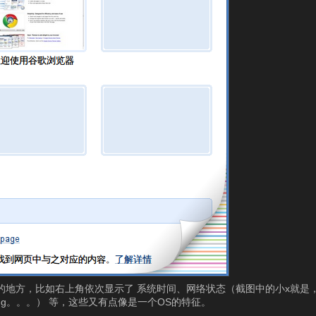
地方，比如右上角依次显示了 系统时间、网络状态（截图中的小x就是，点上去
，bug。。。） 等，这些又有点像是一个OS的特征。