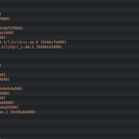
)
7000
)
0xb6f3f000
)
eb2000
)
00
)
4.1
/
libstdc
++
.so
.
6
(
0xb6cfe000
)
.1
/
libgcc_s
.so
.
1
(
0xb6ce1000
)
)
00
)
4000
)
0xb6b4a000
)
6000
)
00
)
add000
)
b6ad5000
)
so
.
1
(
0xb6a6e000
)