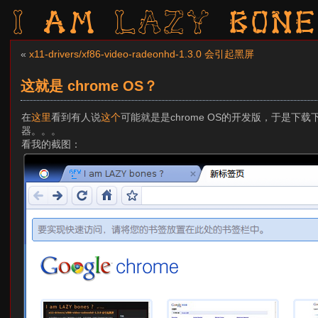
I am LAZY bone
«
x11-drivers/xf86-video-radeonhd-1.3.0 会引起黑屏
这就是 chrome OS？
在
这里
看到有人说
这个
可能就是是chrome OS的开发版，于是
器。。。
看我的截图：