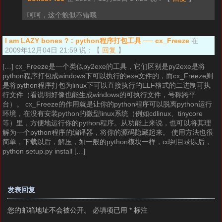
呵呵，这个貌似不错哦
I am LAZY bones ? : python程序打包工具 ── cx_Freeze
在
2009年12月04日 21:59 说：
【
回复
】
[…] cx_Freeze是一个类似py2exe的工具，它们区别是py2exe是将
python程序打包成windows下可以执行的exe文件的，而cx_Freeze则
是将python程序打包为linux下可以直接执行的ELF格式的二进制可执
行文件（看说明好像也能生成windows的可执行文件，号称跨平
台）。 cx_Freeze的作用就是让你的python程序可以脱离python运行
环境，在没有安装python的微型linux系统（例如cdlinux、tinycore
等）里，方便地运行你的python程序。从功能上来说，也可以将其理
解为一个python程序的编译器，将你的源码隐藏起来。 使用方法也很
简单，下载以后，解压，如一般的python模块一样，cd到目录以后，
python setup.py install […]
发表回复
您的邮箱地址不会被公开。
必填项已用
*
标注