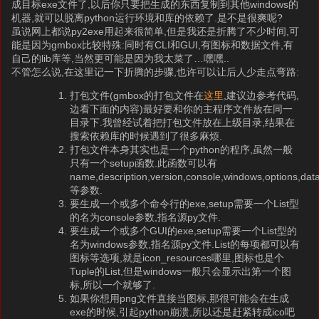
成目标exe文件了,以后你只要把生成的东西复制到其他windows的
机器,就可以脱离python运行环境和库的依赖了.是不是很爽呢?
虽说网上都说py2exe用起来很简单,但是我还是折腾了不少时间,可
能是因为gmbox比较特殊:同时有CLI和GUI,有图标和数据文件,有
自己的lib库等,当然更可能是因为我太菜了…嘿嘿..
不管怎么说,在这里记一下折腾的步骤,也许可以让后人少走点弯路:
打包文件(gmbox的打包文件在
这里
,建议边参考代码,
边看下面的内容)最好要和你的主程序文件放在同一
目录下.我曾经试着把打包文件放在上级目录,结果在
搜索依赖库的时候遇到了很多麻烦.
打包文件本身其实也是一个python的程序,虽然一般
只有一个setup函数.此函数可以有
name,description,version,console,windows,options,data
等参数.
要生成一个或多个命令行的exe,setup需要一个List型
的名为console参数,指名源py文件.
要生成一个或多个GUI的exe,setup需要一个List型的
名为windows参数,指名源py文件.List的每项都可以有
图标等选项,就是icon_resources哪里,图标也是个
Tuple的List,但是windows一般只会显示出第一个图
标,所以一个就够了.
如果你想用png文件直接当图标,那很可能会在生成
exe的时候,引起python崩溃,所以还是赶紧转成ico吧