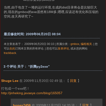
当然,由于包含了一堆的运行环境,生成的dist目录将会是比较巨大
的,现在的gmbox的exe居然有18M多,嘿嘿,应该还有优化和压缩的
空间,改天再研究了~
最后修改时间: 2009年06月20日 08:04
本文章发表于： 2009年06月20日 00:10 | 所属分类：
gmbox
,
编程相关
. | 您
可以
在此
订阅本文章的所有评论. | 您也可以
发表评论
, 或从您的网站
trackback
.
3 个评论 关于： “折腾py2exe”
Shuge Lee
在 2009年11月20日 02:49 说：
【
回复
】
打包成一个exe吧！
http://jinheking.javaeye.com/blog/165057
bones7456
在 2009年11月23日 14:20 说：
【
回复
】