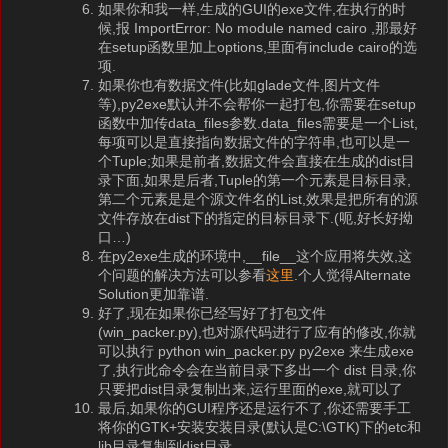
如果你和我一样,生成的GUI的exe文件,在执行的时
候,报 ImportError: No module named cairo ,那最好
在setup函数里加上options,里面有include cairo的选
项.
如果你也有数据文件(比如glade文件,图片文件
等),py2exe默认并不会帮你一起打包,你需要在setup
函数中加传data_files参数.data_files需要是一个List,
每项可以是直接指向数据文件的字符串,也可以是一
个Tuple;如果是前者,数据文件会直接在生成的dist目
录下面,如果是后者,Tuple的第一个元素是目标目录,
第二个元素是是个源文件名的List,效果是把所有的源
文件存放在dist下的指定的目标目录下.(呃,好长好拗
口…)
在py2exe生成的环境中,__file__这个应用将失效,这
个问题的解决方法可以参看
这里
.个人觉得Alternate
Solution更加靠谱.
好了,现在如果你已经写好了打包文件
(win_packer.py),也对源代码进行了应有的修改,你就
可以执行 python win_packer.py py2exe 来生成exe
了,执行此命令会在当前目录下多出一个 dist 目录,你
只要把dist目录复制出来,运行里面的exe,就可以了
最后,如果你的GUI程序还是运行不了,你还需要手工
将你的GTK+安装安装目录(默认是C:\GTK)下的etc和
lib目录复制到dist目录