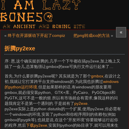
I am LAZY
bones?
AN ancient AND boring SITE
«
«
终于在开源驱动下开起了compiz
把png转成ico的方法
»
折腾py2exe
序: 恩,这个确实挺折腾的,几乎一个下午都在搞py2exe,加上晚上又
搞了一会儿,总算勉强让gmbox的exe可执行文件运行起来了…
首先,为什么要折腾py2exe呢? 其实就是为了那个
gmbox
,在设计之
初,我就让它打算跨平台支持windows的.为此我也折腾过
windows
的python运行环境
.但是如果那样的话,有windows的朋友要用
gmbox,就必须安装python、GTK+库、PyCairo、PyGObject和
PyGTK,这可不是一般的烦.所以有市场就会有需求,像我这样的问
题我肯定不是第一个遇到的.于是就有了
py2exe
.
py2exe实际上是python distutils的一个扩展,使用py2exe,你必需有
一个windows的环境,安装了python和你程序用到的依赖包(例如
gmbox的pygtk等),也就是说,在这个”开发环境”你要能够运行起你
的程序,然后
下载py2exe
,安装到python的lib目录下,就可以用来生