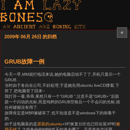
I am LAZY
bones?
AN ancient AND boring SITE
«
2009年 06月 26日 的归档
GRUB故障一例
今天一早,MM就打电话来说,她的电脑启动不了了,开机只显示一个
GRUB…
当时由于各自在公司,不好处理,于是她先用ubuntu liveCD撑着,下
班了,把电脑背了回来~
我打开一看,乖乖,果然只有一个”GRUB “,注意不是”GRUB> “后面
跟一个闪动的光标,而是纯粹的GRUB空格后一个不会闪的光标,按
任何键都没有用了.
故障肯定是MBR被破坏了,也不知道是不是windows下的病毒干
的…
由于这电脑装的是
原装的ubuntu
+XP,恢复分区也已经在装XP时
被
我干掉
了.之前备份的MBR也不知道去哪了…于是首先尝试用