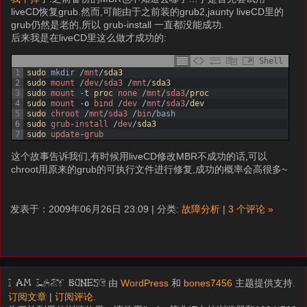
liveCD恢复grub.然而,可能由于之前装的grub2,jaunty liveCD里的
grub仍然是老的,所以 grub-install 一直都没能成功.
后来我是在liveCD里这么做才成功的:
Shell
1
sudo 
mkdir
/
mnt
/
sda3
2
sudo 
mount
/
dev
/
sda3
/
mnt
/
sda3
3
sudo 
mount
-
t
proc 
none
/
mnt
/
sda3
/
proc
4
sudo 
mount
-
o
bind
/
dev
/
mnt
/
sda3
/
dev
5
sudo 
chroot
/
mnt
/
sda3
/
bin
/
bash
6
sudo 
grub
-
install
/
dev
/
sda3
7
sudo 
update
-
grub
这个故事告诉我们,有时候用liveCD修改MBR不成功的话,可以
chroot用原来的grub的可执行文件进行修复,成功的概率会高很多~
发表于：2009年06月26日 23:09 | 分类:
故障分析
|
3 个评论 »
由
WordPress
和
bones7456
主题提供支持.
I am LAZY bones?
订阅文章
|
订阅评论
.