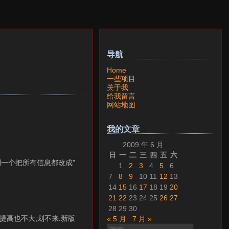
导航
Home
一些项目
关于我
给我留言
网站地图
我的文章
2009 年 6 月
日
一
二
三
四
五
六
到一个把所有信息都改成”
1
2
3
4
5
6
7
8
9
10
11
12
13
14
15
16
17
18
19
20
21
22
23
24
25
26
27
28
29
30
正确性提高也不大,划不来.新版
« 5 月
7 月 »
搜