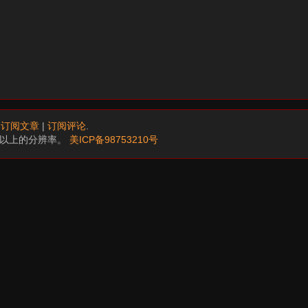
.
订阅文章
|
订阅评论
.
68以上的分辨率。
美ICP备98753210号