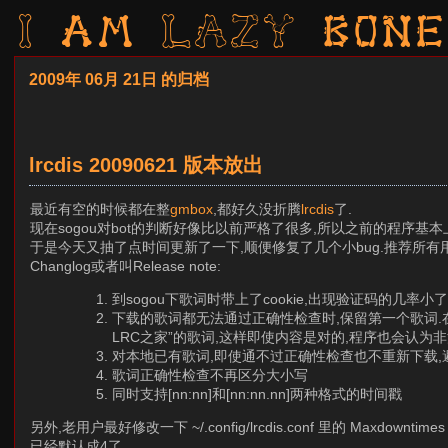
I am LAZY bone
2009年 06月 21日 的归档
lrcdis 20090621 版本放出
最近有空的时候都在整
gmbox
,都好久没折腾
lrcdis
了.
现在sogou对bot的判断好像比以前严格了很多,所以之前的程序基
于是今天又抽了点时间更新了一下,顺便修复了几个小bug.推荐所有
Changlog或者叫Release note:
到sogou下歌词时带上了cookie,出现验证码的几率
下载的歌词都无法通过正确性检查时,保留第一个歌词.在
LRC之家”的歌词,这样即使内容是对的,程序也会认为
对本地已有歌词,即使通不过正确性检查也不重新下载
歌词正确性检查不再区分大小写
同时支持[nn:nn]和[nn:nn.nn]两种格式的时间戳
另外,老用户最好修改一下 ~/.config/lrcdis.conf 里的 Ma
已经默认成4了.