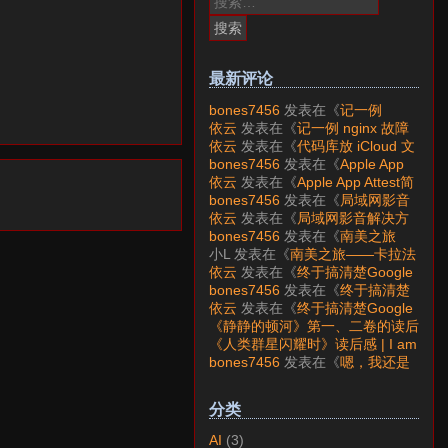
索：
最新评论
bones7456
发表在《
记一例
nginx 故障分析
》
依云
发表在《
记一例 nginx 故障
分析
》
依云
发表在《
代码库放 iCloud 文
件夹会怎样？
》
bones7456
发表在《
Apple App
Attest简介
》
依云
发表在《
Apple App Attest简
介
》
bones7456
发表在《
局域网影音
解决方案——Jellyfin
》
依云
发表在《
局域网影音解决方
案——Jellyfin
》
bones7456
发表在《
南美之旅
——卡拉法特看莫雷诺大冰川
》
小L
发表在《
南美之旅——卡拉法
特看莫雷诺大冰川
》
依云
发表在《
终于搞清楚Google
账号的所属国家的逻辑了
》
bones7456
发表在《
终于搞清楚
Google账号的所属国家的逻辑
依云
发表在《
终于搞清楚Google
了
》
账号的所属国家的逻辑了
》
《静静的顿河》第一、二卷的读后
感 | I am LAZY bones?
发表在
《人类群星闪耀时》读后感 | I am
《
《人类群星闪耀时》读后感
》
LAZY bones?
发表在《
《显微镜
bones7456
发表在《
嗯，我还是
下的大明》读后感
》
喜欢下载mp3
》
分类
AI
(3)