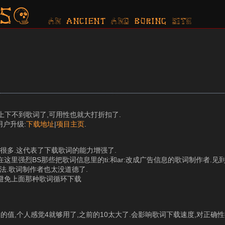
s?
AN ancient AND boring SITE
本上下不到歌词了,可用性也就大打折扣了.
用户升级:
下载地址
|
项目主页
.
小了很多.这代表了下载歌词的能力增强了.
这里强烈BS那些把歌词信息里的ti:和ar:改成广告信息的歌词制作者.见
非法.歌词制作者也太没道德了.
,避免上面那种歌词循环下载
xdowntimes 的值,个人感觉4就够用了,之前的10太大了.会影响歌词下载速度,对