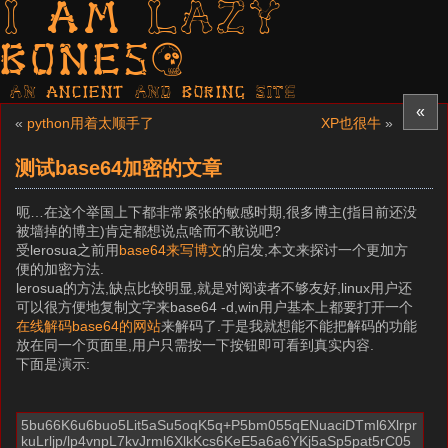
I am LAZY
bones?
AN ancient AND boring SITE
«
«
python用着太顺手了
XP也很牛
»
测试base64加密的文章
呃…在这个举国上下都非常紧张的敏感时期,很多博主(指目前还没
被墙掉的博主)肯定都想说点啥而不敢说吧?
受lerosua之前用
base64来写博文
的启发,本文来探讨一个更加方
便的加密方法.
lerosua的方法,缺点比较明显,就是对阅读者不够友好,linux用户还
可以很方便地复制文字来base64 -d,win用户基本上都要打开一个
在线解码base64的网站
来解码了.于是我就想能不能把解码的功能
放在同一个页面里,用户只需按一下按钮即可看到真实内容.
下面是演示: