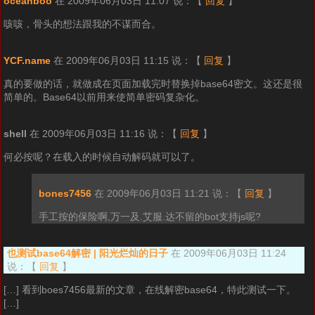
oceanboo
在 2009年06月03日 11:07 说：
【
回复
】
咳咳，骨头的想法跟我的不谋而合。
YCF.name
在 2009年06月03日 11:15 说：
【
回复
】
真的要做的话，就做成在页面加载完时替换掉base64密文。这还是很
简单的。Base64以前用来使简单密码复杂化。
shell
在 2009年06月03日 11:16 说：
【
回复
】
何必按呢？在载入的时候自动解码就可以了。
bones7456
在 2009年06月03日 11:21 说：
【
回复
】
手工按的保险啊,万一及.艾服.达不留的bot支持js呢?
也测试base64解密 | 阳光烂灿的日子
在 2009年06月03日 11:24
说：
【
回复
】
[…] 看到boes7456最新的文章，在线解密base64，特此测试一下。
[…]