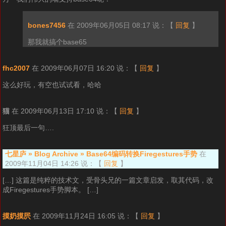
bones7456
在 2009年06月05日 08:17 说：
【
回复
】
那我就搞个base65
fhc2007
在 2009年06月07日 16:20 说：
【
回复
】
这么好玩，有空也试试看，哈哈
猫
在 2009年06月13日 17:10 说：
【
回复
】
狂顶最后一句….
七星庐 » Blog Archive » Base64编码转换Firegestures手势
在
2009年11月04日 14:26 说：
【
回复
】
[…] 这篇是纯粹的技术文，受骨头兄的一篇文章启发，取其代码，改
成Firegestures手势脚本。 […]
摸奶摸屄
在 2009年11月24日 16:05 说：
【
回复
】