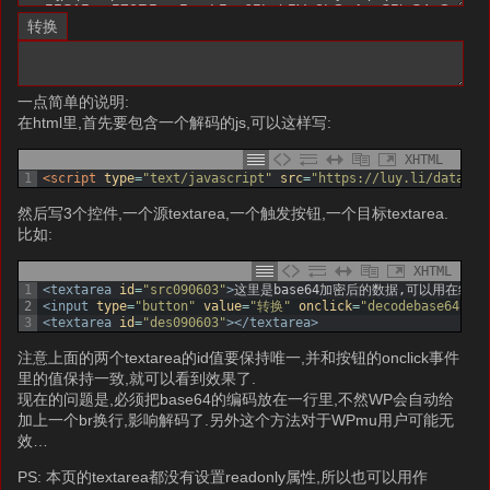
一点简单的说明:
在html里,首先要包含一个解码的js,可以这样写:
XHTML
1
<script 
type
=
"text/javascript"
src
=
"https://luy.li/data/de
然后写3个控件,一个源textarea,一个触发按钮,一个目标textarea.
比如:
XHTML
1
<textarea 
id
=
"src090603"
>
这里是base64加密后的数据,可以用在线加
2
<input 
type
=
"button"
value
=
"转换"
onclick
=
"decodebase64(do
3
<textarea 
id
=
"des090603"
>
</textarea>
注意上面的两个textarea的id值要保持唯一,并和按钮的onclick事件
里的值保持一致,就可以看到效果了.
现在的问题是,必须把base64的编码放在一行里,不然WP会自动给
加上一个br换行,影响解码了.另外这个方法对于WPmu用户可能无
效…
PS: 本页的textarea都没有设置readonly属性,所以也可以用作