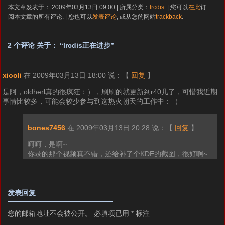
本文章发表于： 2009年03月13日 09:00 | 所属分类：
lrcdis
. | 您可以
在此
订
阅本文章的所有评论. | 您也可以
发表评论
, 或从您的网站
trackback
.
2 个评论 关于： “lrcdis正在进步”
xiooli
在 2009年03月13日 18:00 说：
【
回复
】
是阿，oldherl真的很疯狂：），刷刷的就更新到r40几了，可惜我近期
事情比较多，可能会较少参与到这热火朝天的工作中：（
bones7456
在 2009年03月13日 20:28 说：
【
回复
】
呵呵，是啊~
你录的那个视频真不错，还给补了个KDE的截图，很好啊~
发表回复
您的邮箱地址不会被公开。
必填项已用
*
标注