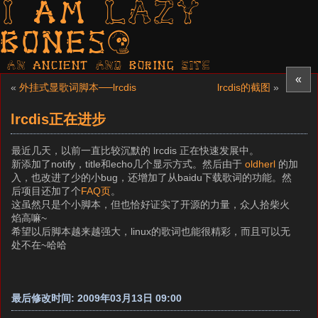
I am LAZY
bones?
AN ancient AND boring SITE
«
«
外挂式显歌词脚本──lrcdis
lrcdis的截图
»
lrcdis正在进步
最近几天，以前一直比较沉默的 lrcdis 正在快速发展中。
新添加了notify，title和echo几个显示方式。然后由于
oldherl
的加
入，也改进了少的小bug，还增加了从baidu下载歌词的功能。然
后项目还加了个
FAQ页
。
这虽然只是个小脚本，但也恰好证实了开源的力量，众人拾柴火
焰高嘛~
希望以后脚本越来越强大，linux的歌词也能很精彩，而且可以无
处不在~哈哈
最后修改时间: 2009年03月13日 09:00