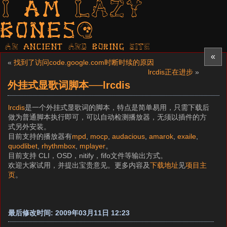
I am LAZY
bones?
AN ancient AND boring SITE
«
«
找到了访问code.google.com时断时续的原因
lrcdis正在进步
»
外挂式显歌词脚本──lrcdis
lrcdis
是一个外挂式显歌词的脚本，特点是简单易用，只需下载后
做为普通脚本执行即可，可以自动检测播放器，无须以插件的方
式另外安装。
目前支持的播放器有
mpd
,
mocp
,
audacious
,
amarok
,
exaile
,
quodlibet
,
rhythmbox
,
mplayer
。
目前支持 CLI，OSD，nitify，fifo文件等输出方式。
欢迎大家试用，并提出宝贵意见。更多内容及
下载地址
见
项目主
页
。
最后修改时间: 2009年03月11日 12:23