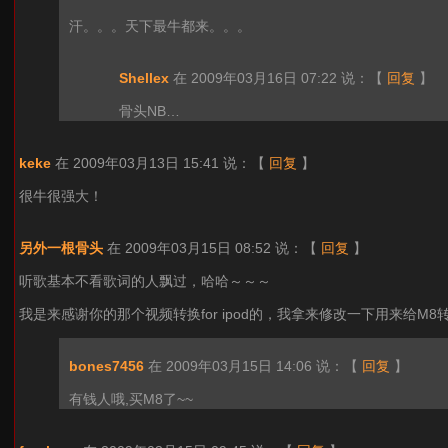
汗。。。天下最牛都来。。。
Shellex
在 2009年03月16日 07:22 说：
【
回复
】
骨头NB…
keke
在 2009年03月13日 15:41 说：
【
回复
】
很牛很强大！
另外一根骨头
在 2009年03月15日 08:52 说：
【
回复
】
听歌基本不看歌词的人飘过，哈哈～～～
我是来感谢你的那个视频转换for ipod的，我拿来修改一下用来给M
bones7456
在 2009年03月15日 14:06 说：
【
回复
】
有钱人哦,买M8了~~