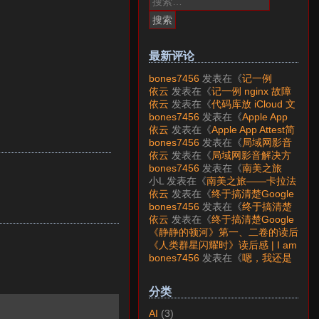
索：
最新评论
bones7456
发表在《
记一例
nginx 故障分析
》
依云
发表在《
记一例 nginx 故障
分析
》
依云
发表在《
代码库放 iCloud 文
件夹会怎样？
》
bones7456
发表在《
Apple App
Attest简介
》
依云
发表在《
Apple App Attest简
介
》
bones7456
发表在《
局域网影音
解决方案——Jellyfin
》
依云
发表在《
局域网影音解决方
案——Jellyfin
》
bones7456
发表在《
南美之旅
——卡拉法特看莫雷诺大冰川
》
小L
发表在《
南美之旅——卡拉法
特看莫雷诺大冰川
》
依云
发表在《
终于搞清楚Google
账号的所属国家的逻辑了
》
bones7456
发表在《
终于搞清楚
Google账号的所属国家的逻辑
依云
发表在《
终于搞清楚Google
了
》
账号的所属国家的逻辑了
》
《静静的顿河》第一、二卷的读后
感 | I am LAZY bones?
发表在
《人类群星闪耀时》读后感 | I am
《
《人类群星闪耀时》读后感
》
LAZY bones?
发表在《
《显微镜
bones7456
发表在《
嗯，我还是
下的大明》读后感
》
喜欢下载mp3
》
分类
AI
(3)