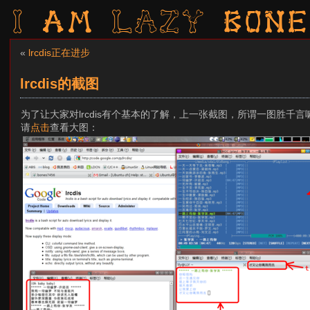
I am LAZY bone
«
lrcdis正在进步
lrcdis的截图
为了让大家对lrcdis有个基本的了解，上一张截图，所谓一图胜千言
请
点击
查看大图：