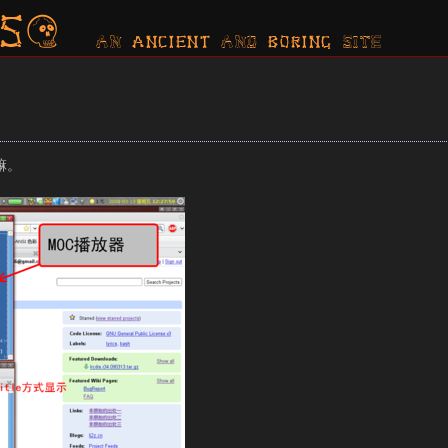
s?
AN ancient AND boring SITE
嘛。