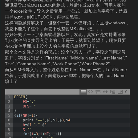
通讯录导出成OUTLOOK的格式，然后转成txt文本，再用人家的
一个excel文件，导入之后套用一个公式，就加上首字母了，然后
再导成txt，到OUTLOOK，再导回黑莓。
这样问题虽算解决了，但整个一套，不仅麻烦，而且很windows，
我总不能为了这个，而去下载整套MS office吧。。。
好好研究了一下那桌面管理器以后，发现，其实它是支持通讯录
到txt文件的直接导入导出的，于是乎，就看到希望了，现在只要
在txt文件里面加上没个人的首字母信息就可以了。
那个文本文件是这样的形式：没个联系人一行，字段之间用逗号
割开，字段分别是：”First Name”,”Middle Name”,”Last Name”,”
Title”,”Company Name”,”Work Phone”,”Work Phone2″….
而从SIM卡导入后，整个姓名都在 First Name 一栏，Last Name
空着，于是我就用了下面这段awk脚本，把每个人的 Last Name
填上了
C
1
BEGIN
{
2
FS
=
","
3
OFS
=
""
4
}
5
{
if
(
NR
!=
1
)
{
6
print
"=="
,
$
1
,
$
2
,
$
3
,
$
4
7
h
=
$
1
","
$
2
8
t
=
""
9
for
(
i
=
3
;
i
<
NF
;
i
++
)
{