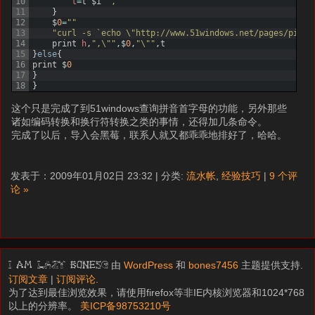
10
t
=
t
$
i
","
11
}
12
$
0
=
""
13
"curl -s `echo \"http://www.51windows.net/pages/pinyi
14
print
h
,
",\""
,
$
0
,
"\""
,
t
15
}
else
{
16
print
$
0
17
}
18
}
这个只是完成了到51windows查询拼音首字母的功能，另外那些
诸如编码转换和换行符转换之类的事情，还得加几条命令。
完成了以后，导入会黑莓，联系人就又都乖乖地排好了，哈哈。
发表于：2009年01月02日 23:32 | 分类:
流水帐
,
经验技巧
|
9 个评
论 »
由
WordPress
和
bones7456
主题提供支持.
I am LAZY bones?
订阅文章
|
订阅评论
.
为了达到最佳浏览效果，请使用firefox等非IE内核浏览器和1024*768
以上的分辨率。
美ICP备98753210号