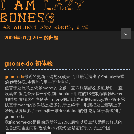
I am LAZY
bones?
AN ancient AND boring SITE
«
2009年 01月 20日 的归档
gnome-do 初体验
gnome-do
最近的更新可谓热火朝天,而且最近搞出了个docky模式,
貌似很好玩,使我的心里一直痒痒的.
但苦于这玩意是依赖mono的,之前一直不想装那么多包,所以一直
没尝试.但是今天装一个以前ubuntu下用过的16进制编辑器Bless
的时候,发现这个也是基于mono的,加上之前的tomboy,我不得不承
认基于mono的软件还是挺多的,于是终于一股脑把这些都装上了,
哈哈,系统里多了mono和一堆dev-dotnet的包.然后终于尝试到了
gnome-do.
我的gnome-do是目前最新的0.7.98.启动以后,默认是经典样式的,
在首选项里面可以改成docky模式.还是蛮好玩的,先上个图: