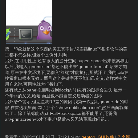
第一印象就是这个东西的美工真不错,说实话linux下很多软件的美
工都不怎么样,但这个是例外,呵呵.
另外,在可用性上,还有很大的提升空间.super+space出来搜索界面
以后,我输入”gnome-ter”都还不能出来”gnome-termial”,后来才知
道,原来在中文环境下,要输入”终端”才能执行,那就汗了,我的fcitx在
搜索窗口根本无效…而且这个关键字还不能自己定义,这样对中文
用户来说,可用性就大打折扣了.
还有就是从panel拖启动器到dock的时候,有的图标会丢失,显示一
个华丽的叉叉,哈哈.而且也不能自定义启动器的图标.
另外给个警示,但愿是我RP差的原因,我第一次启动gnome-do的时
候,在首选项里面 勾了那个 “show notification icon”,然后画面就冻
结了…除了鼠标能动,ctrl+alt+backspace都不能用了,还得我
alt+printscreen+b才了事.但是后来又无法重现此问题…
发表于：2009年01月20日 17:12 | 分类:
gentoo
,
GUI软件
|
7 个评