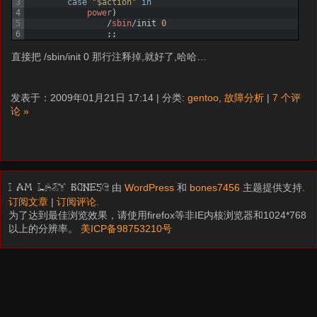
3
case
"$action"
in
4
power
)
5
/
sbin
/
init
0
6
;
;
直接把 /sbin/init 0 那行注释掉,就好了,哈哈…
发表于：2009年01月21日 17:14 | 分类:
gentoo
,
故障分析
|
7 个评
论 »
由
WordPress
和
bones7456
主题提供支持.
I am LAZY bones?
订阅文章
|
订阅评论
.
为了达到最佳浏览效果，请使用firefox等非IE内核浏览器和1024*768
以上的分辨率。
美ICP备98753210号