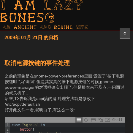
I am LAZY
bones?
AN ancient AND boring SITE
«
2009年 01月 21日 的归档
取消电源按键的事件处理
之前的现象是在gnome-power-preferences里面,设置了”按下电源
按钮时:”为”询问”.但是其实真的按下电源按钮的时候,gnome-
power-manager的对话框确实出现了,但是根本来不及点,一闪而过
的就关机了…
后来,TX告诉我是acpi搞的鬼,处理方法就是修改下
/etc/acpi/default.sh
打开此文件一看,就明白了,有这么一段:
Shell
1
case
"$group"
in
2
button
)