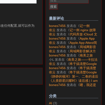
索：
最新评论
也不用修改任何配置,就可以作为
bones7456
发表在《
记一例
nginx 故障分析
》
依云
发表在《
记一例 nginx 故障
分析
》
依云
发表在《
代码库放 iCloud 文
件夹会怎样？
》
bones7456
发表在《
Apple App
Attest简介
》
依云
发表在《
Apple App Attest简
介
》
bones7456
发表在《
局域网影音
解决方案——Jellyfin
》
依云
发表在《
局域网影音解决方
案——Jellyfin
》
bones7456
发表在《
南美之旅
——卡拉法特看莫雷诺大冰川
》
小L
发表在《
南美之旅——卡拉法
特看莫雷诺大冰川
》
依云
发表在《
终于搞清楚Google
账号的所属国家的逻辑了
》
bones7456
发表在《
终于搞清楚
Google账号的所属国家的逻辑
依云
发表在《
终于搞清楚Google
了
》
账号的所属国家的逻辑了
》
《静静的顿河》第一、二卷的读后
感 | I am LAZY bones?
发表在
《人类群星闪耀时》读后感 | I am
《
《人类群星闪耀时》读后感
》
LAZY bones?
发表在《
《显微镜
bones7456
发表在《
嗯，我还是
下的大明》读后感
》
喜欢下载mp3
》
分类
AI
(3)