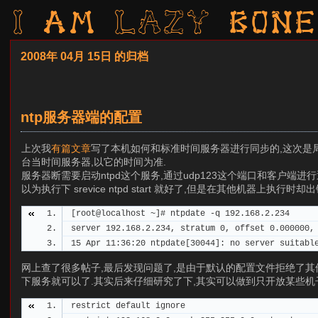
I am LAZY bone
2008年 04月 15日 的归档
ntp服务器端的配置
上次我
有篇文章
写了本机如何和标准时间服务器进行同步的,这次是
台当时间服务器,以它的时间为准.
服务器断需要启动ntpd这个服务,通过udp123这个端口和客户端进行通
以为执行下 srevice ntpd start 就好了,但是在其他机器上执行时却出
[root@localhost ~]# ntpdate -q 192.168.2.234
server 192.168.2.234, stratum 0, offset 0.000000,
15 Apr 11:36:20 ntpdate[30044]: no server suitabl
网上查了很多帖子,最后发现问题了,是由于默认的配置文件拒绝了其他机器的连接.解决
下服务就可以了.其实后来仔细研究了下,其实可以做到只开放某些机
restrict default ignore