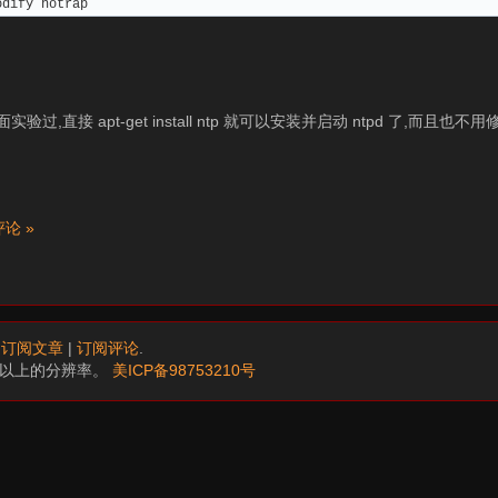
odify notrap
验过,直接 apt-get install ntp 就可以安装并启动 ntpd 了,而且
论 »
.
订阅文章
|
订阅评论
.
68以上的分辨率。
美ICP备98753210号