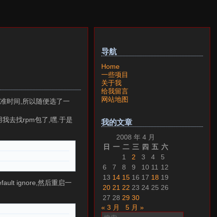
导航
Home
一些项目
关于我
给我留言
网站地图
准时间,所以随便选了一
用我去找rpm包了,嘿.于是
我的文章
2008 年 4 月
日
一
二
三
四
五
六
1
2
3
4
5
6
7
8
9
10
11
12
13
14
15
16
17
18
19
lt ignore,然后重启一
20
21
22
23
24
25
26
27
28
29
30
« 3 月
5 月 »
搜