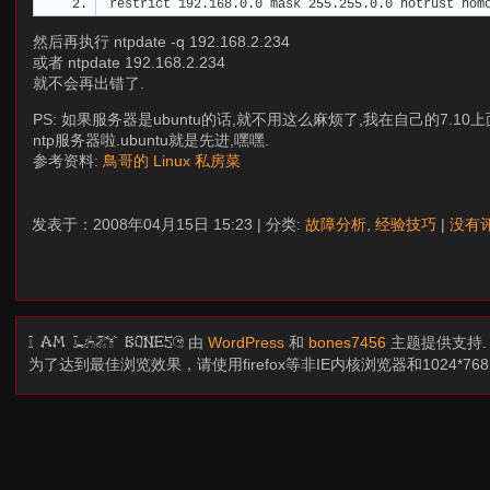
restrict 192.168.0.0 mask 255.255.0.0 notrust nom
然后再执行 ntpdate -q 192.168.2.234
或者 ntpdate 192.168.2.234
就不会再出错了.
PS: 如果服务器是ubuntu的话,就不用这么麻烦了,我在自己的7.10上面实
ntp服务器啦.ubuntu就是先进,嘿嘿.
参考资料:
鳥哥的 Linux 私房菜
发表于：2008年04月15日 15:23 | 分类:
故障分析
,
经验技巧
|
没有评
由
WordPress
和
bones7456
主题提供支持
I am LAZY bones?
为了达到最佳浏览效果，请使用firefox等非IE内核浏览器和1024*7