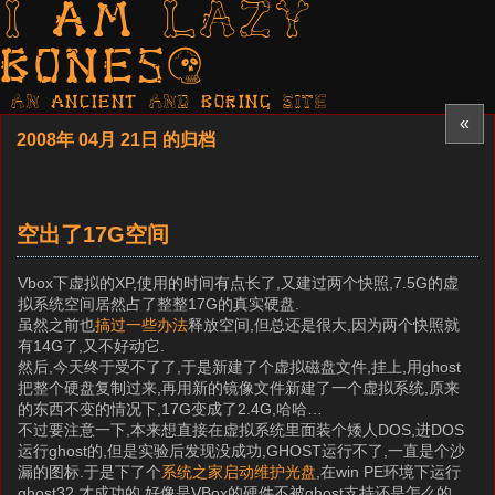
I am LAZY
bones?
AN ancient AND boring SITE
«
2008年 04月 21日 的归档
空出了17G空间
Vbox下虚拟的XP,使用的时间有点长了,又建过两个快照,7.5G的虚
拟系统空间居然占了整整17G的真实硬盘.
虽然之前也
搞过一些办法
释放空间,但总还是很大,因为两个快照就
有14G了,又不好动它.
然后,今天终于受不了了,于是新建了个虚拟磁盘文件,挂上,用ghost
把整个硬盘复制过来,再用新的镜像文件新建了一个虚拟系统,原来
的东西不变的情况下,17G变成了2.4G,哈哈…
不过要注意一下,本来想直接在虚拟系统里面装个矮人DOS,进DOS
运行ghost的,但是实验后发现没成功,GHOST运行不了,一直是个沙
漏的图标.于是下了个
系统之家启动维护光盘
,在win PE环境下运行
ghost32,才成功的.好像是VBox的硬件不被ghost支持还是怎么的